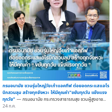
กรมอนามัย ชวนรุ่นใหญ่วัยเก๋าแอคทีฟ ต่อยอดกระแสแอโร
บิกสวนลุม สร้างทุกจังหวะ ให้มีคุณค่า"ขยับทุกวัน แข็งแรง
ทุกวัย"
— กรมอนามัย กระทรวงสาธารณสุข ชวนผู้สูงอาย...
24 ก.ค.