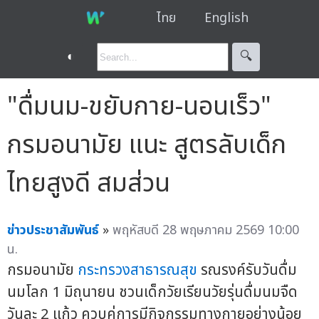
ไทย
English
◐
🔍︎
"ดื่มนม-ขยับกาย-นอนเร็ว"
กรมอนามัย แนะ สูตรลับเด็ก
ไทยสูงดี สมส่วน
ข่าวประชาสัมพันธ์
»
พฤหัสบดี 28 พฤษภาคม 2569 10:00
น.
กรมอนามัย
กระทรวงสาธารณสุข
รณรงค์รับวันดื่ม
นมโลก 1 มิถุนายน ชวนเด็กวัยเรียนวัยรุ่นดื่มนมจืด
วันละ 2 แก้ว ควบคู่การมีกิจกรรมทางกายอย่างน้อย