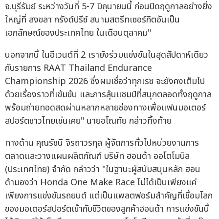
จ.บุรีรัมย์ ระหว่างวันที่ 5-7 มิถุนายนนี้ ก่อนปิดฤดูกาลอย่างยิ่ง
ใหญ่ที่ สงขลา กรังด์ปรีซ์ สนามสตรีทเซอร์กิตอันเป็น
เอกลักษณ์ของประเทศไทย ในเดือนตุลาคม"
นอกจากนี้ ในอีเวนต์ที่ 2 เรายังร่วมแข่งขันในสุดสัปดาห์เดียว
กับรายการ RAAT Thailand Endurance
Championship 2026 ซึ่งผมเชื่อว่าทุกเรซ จะยังคงเต็มไป
ด้วยเรื่องราวที่เข้มข้น และการลุ้นแชมป์ที่สนุกตลอดทั้งฤดูกาล
พร้อมถ่ายทอดสดผ่านหลากหลายช่องทางเพื่อแฟนมอเตอร์
สปอร์ตชาวไทยเช่นเคย" นายอโณทัย กล่าวทิ้งท้าย
ทางด้าน คุณรัชนี จิรถาวรกุล ผู้จัดการทั่วไปหน่วยงานการ
ตลาดและวางแผนผลิตภัณฑ์ บริษัท ฮอนด้า ออโตโมบิล
(ประเทศไทย) จำกัด กล่าวว่า "ในฐานะผู้สนับสนุนหลัก ฮอน
ด้ามองว่า Honda One Make Race ไม่ได้เป็นเพียงแค่
เพียงการแข่งขันรถยนต์ แต่เป็นแพลตฟอร์มสำคัญที่เชื่อมโลก
ของมอเตอร์สปอร์ตเข้ากับชีวิตของลูกค้าฮอนด้า การแข่งขันนี้