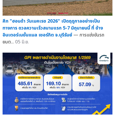
ศึก "ฮอนด้า วันเมคเรซ 2026" เปิดฤดูกาลอย่างเป็น
ทางการ ดวลความเร็วสนามแรก 5-7 มิถุนายนนี้ ที่ ช้าง
อินเตอร์เนชั่นแนล เซอร์กิต จ.บุรีรัมย์
— การแข่งขันรถ
ยนต...
05 มิ.ย.