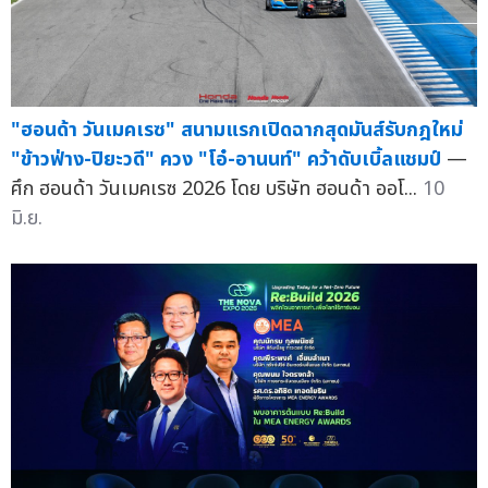
"ฮอนด้า วันเมคเรซ" สนามแรกเปิดฉากสุดมันส์รับกฎใหม่
"ข้าวฟ่าง-ปิยะวดี" ควง "โอ๋-อานนท์" คว้าดับเบิ้ลแชมป์
—
ศึก ฮอนด้า วันเมคเรซ 2026 โดย บริษัท ฮอนด้า ออโ...
10
มิ.ย.