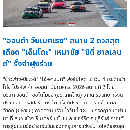
"ฮอนด้า วันเมคเรซ" สนาม 2 ดวลสุด
เดือด "เอ็นโดะ" เหมาชัย "ซิตี้ ชาลเลน
ต์" รั้งจ่าฝูงร่วม
"ข้าวฟ่าง-ปิยะวดี" "โอ๋-อานนท์" ฟอร์มโหด เข้าวิน 4 เรซติดนำ
โด่ง โปรคัพ ศึก ฮอนด้า วันเมคเรซ 2026 สนามที่ 2 โดย
บริษัท ฮอนด้า ออโตโมบิล (ประเทศไทย) จำกัด ร่วมกับ กรังด์
ปรีซ์ มอเตอร์สปอร์ต บริษัท กรังด์ปรีซ์ อินเตอร์เนชั่นแนล
จำกัด (มหาชน) ดวลความเร็วเมื่อวันที่ 18-19 กรกฎาคมที่ผ่าน
มา ที่ สนามช้าง อินเตอร์เนชั่นแนล เซอร์กิต จ.บุรีรัมย์ ภายใต้
การลุ้นแชมป์อย่างเข้มข้นของทุกรุ่นการแข่งขัน ไฮไลต์ของสุด