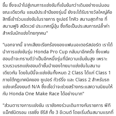
ขึ้น ซึ่งจะนำไปสู่เกมการแข่งขันที่เข้มข้นกว่าเดิมอย่างแน่นอน
ขณะเดียวกัน แชมป์ประจำปีของรุ่นนี้ ยังจะได้รับรางวัลใหญ่คือ
สิทธิ์เข้าร่วมแข่งขันในรายการ ซูเปอร์ ไทคิว สนามสุดท้าย ที่
สนามฟูจิ สปีดเวย์ ประเทศญี่ปุ่น ซึ่งถือเป็นประสบการณ์ล้ำค่า
สำหรับนักแข่งไทยทุกคน"
"นอกจากนี้ จากเสียงเรียกร้องของแฟนมอเตอร์สปอร์ต เราได้
นำการแข่งขันรุ่น Honda Pro Cup กลับมาอีกครั้ง ซึ่งแฟน
ฮอนด้าจะทราบดีว่าเป็นอีกหนึ่งรุ่นที่มีความเข้มข้นสูง เพราะ
รวบรวมรถแข่งฮอนด้าชั้นนำของไทยมาแข่งขันในสนาม
เดียวกัน โดยในปีนี้จะแข่งขันทั้งหมด 2 Class ได้แก่ Class 1
ภายใต้กฎเทคนิคของ ซูเปอร์ ทัวร์ริ่ง และ Class 2 สำหรับรถ
แข่งเครื่องยนต์ N/A ซึ่งเชื่อว่าจะช่วยสร้างกระแสความนิยมให้
กับ Honda One Make Race ได้อย่างมาก"
"ส่วนตารางการแข่งขัน เรายังคงร่วมเดินทางกับรายการ พีที
แม็กซ์นิตรอน เรซซิ่ง ซีรีส์ ทั้ง 3 อีเวนต์ โดยเริ่มต้นสนามแรกที่