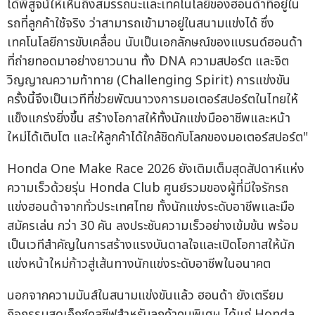
ได้พิสูจน์ให้เห็นถึงสมรรถนะและเทคโนโลยีของฮอนด้าที่อยู่ใน
รถที่ลูกค้าใช้จริง ว่าสามารถเข้ามาอยู่ในสนามแข่งได้ ซึ่ง
เทคโนโลยีการขับเคลื่อน นับเป็นเอกลักษณ์ของแบรนด์ฮอนด้า
ที่ถ่ายทอดมาอย่างยาวนาน ทั้ง DNA ความสปอร์ต และจิต
วิญญาณความท้าทาย (Challenging Spirit) การแข่งขัน
ครั้งนี้จึงเป็นเวทีที่ช่วยพัฒนาวงการมอเตอร์สปอร์ตในไทยให้
แข็งแกร่งยิ่งขึ้น สร้างโอกาสให้ทั้งนักแข่งมืออาชีพและหน้า
ใหม่ได้เติบโต และให้ลูกค้าได้ใกล้ชิดกับโลกของมอเตอร์สปอร์ต"
Honda One Make Race 2026 ยังเติมเต็มสุดสัปดาห์แห่ง
ความเร็วด้วยรุ่น Honda Club ศูนย์รวมของผู้ที่มีใจรักรถ
แข่งฮอนด้าจากทั่วประเทศไทย ทั้งนักแข่งระดับอาชีพและมือ
สมัครเล่น กว่า 30 คัน ลงประชันความเร็วอย่างเข้มข้น พร้อม
เป็นเวทีสำคัญในการสร้างแรงบันดาลใจและเปิดโอกาสให้นัก
แข่งหน้าใหม่ก้าวสู่เส้นทางนักแข่งระดับอาชีพในอนาคต
นอกจากความมันส์ในสนามแข่งขันแล้ว ฮอนด้า ยังเตรียม
กิจกรรมสุดเอ็กซ์คลูซีฟสำหรับลูกค้าคนพิเศษ ได้แก่ Honda