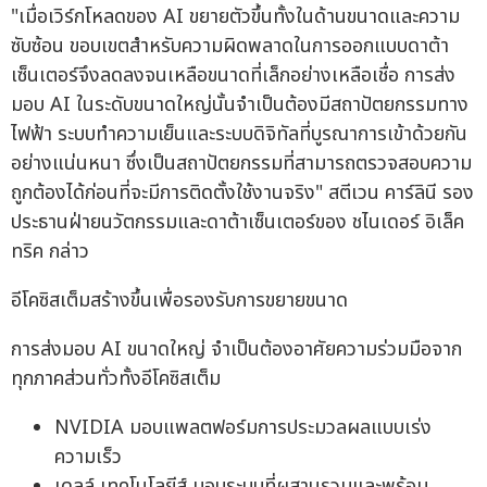
"เมื่อเวิร์กโหลดของ AI ขยายตัวขึ้นทั้งในด้านขนาดและความ
ซับซ้อน ขอบเขตสำหรับความผิดพลาดในการออกแบบดาต้า
เซ็นเตอร์จึงลดลงจนเหลือขนาดที่เล็กอย่างเหลือเชื่อ การส่ง
มอบ AI ในระดับขนาดใหญ่นั้นจำเป็นต้องมีสถาปัตยกรรมทาง
ไฟฟ้า ระบบทำความเย็นและระบบดิจิทัลที่บูรณาการเข้าด้วยกัน
อย่างแน่นหนา ซึ่งเป็นสถาปัตยกรรมที่สามารถตรวจสอบความ
ถูกต้องได้ก่อนที่จะมีการติดตั้งใช้งานจริง" สตีเวน คาร์ลินี รอง
ประธานฝ่ายนวัตกรรมและดาต้าเซ็นเตอร์ของ ชไนเดอร์ อิเล็ค
ทริค กล่าว
อีโคซิสเต็มสร้างขึ้นเพื่อรองรับการขยายขนาด
การส่งมอบ AI ขนาดใหญ่ จำเป็นต้องอาศัยความร่วมมือจาก
ทุกภาคส่วนทั่วทั้งอีโคซิสเต็ม
NVIDIA มอบแพลตฟอร์มการประมวลผลแบบเร่ง
ความเร็ว
เดลล์ เทคโนโลยีส์ มอบระบบที่ผสานรวมและพร้อม