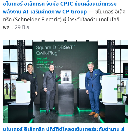
ชไนเดอร์ อิเล็คทริค จับมือ CPIC ขับเคลื่อนนวัตกรรม
พลังงาน AI เสริมศักยภาพ CP Group
— ชไนเดอร์ อิเล็ค
ทริค (Schneider Electric) ผู้นำระดับโลกด้านเทคโนโลยี
พล...
29 มิ.ย.
ชไนเดอร์ อิเล็คทริค ปฏิวัติตู้โหลดเซ็นเตอร์ระดับตำนาน สู่