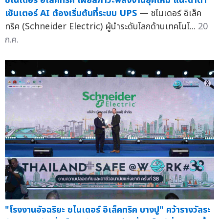
ชไนเดอร์ อิเล็คทริค เผยสภาวะพลังงานยุคใหม่ แนะดาต้า
เซ็นเตอร์ AI ต้องเริ่มต้นที่ระบบ UPS
— ชไนเดอร์ อิเล็ค
ทริค (Schneider Electric) ผู้นำระดับโลกด้านเทคโนโ...
20
ก.ค.
"โรงงานอัจฉริยะ ชไนเดอร์ อิเล็คทริค บางปู" คว้ารางวัลระ