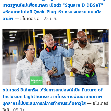
มาตรฐานใหม่เพื่ออนาคต เปิดตัว "Square D DBSeT"
พร้อมเทคโนโลยี Qwik-Plug เร็ว ครบ จบสวย แบบมือ
อาชีพ
— ชไนเดอร์ อิ...
22 มิ.ย.
ชไนเดอร์ อิเล็คทริค ได้รับการยกย่องให้เป็น Future of
Inclusion Lighthouse จากโครงการพัฒนาศักยภาพ
บุคลากรที่มีประสบการณ์การทำงานระดับอาวุโส
— ชไนเดอร์
อิเล็...
05 มิ.ย.