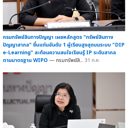
กรมทรัพย์สินทางปัญญา เผยหลักสูตร "ทรัพย์สินทาง
ปัญญาสากล" ขึ้นแท่นอันดับ 1 ผู้เรียนสูงสุดบนระบบ "DIP
e-Learning" สะท้อนความสนใจเรียนรู้ IP ระดับสากล
ตามมาตรฐาน WIPO
— กรมทรัพย์สิ...
31 ก.ค.