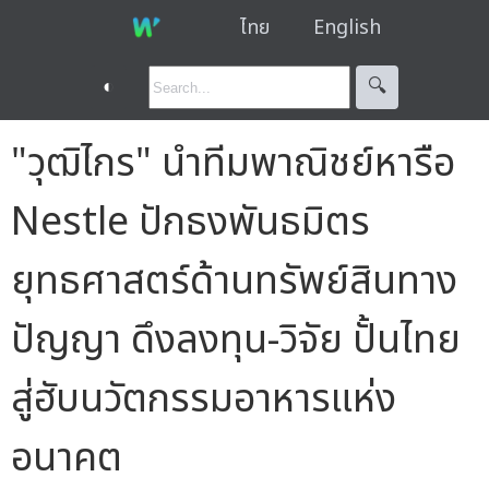
ไทย
English
◐
🔍︎
"วุฒิไกร" นำทีมพาณิชย์หารือ
Nestle ปักธงพันธมิตร
ยุทธศาสตร์ด้านทรัพย์สินทาง
ปัญญา ดึงลงทุน-วิจัย ปั้นไทย
สู่ฮับนวัตกรรมอาหารแห่ง
อนาคต