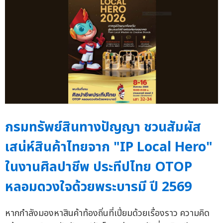
กรมทรัพย์สินทางปัญญา ชวนสัมผัส
เสน่ห์สินค้าไทยจาก "IP Local Hero"
ในงานศิลปาชีพ ประทีปไทย OTOP
หลอมดวงใจด้วยพระบารมี ปี 2569
หากกำลังมองหาสินค้าท้องถิ่นที่เปี่ยมด้วยเรื่องราว ความคิด