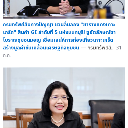
กรมทรัพย์สินทางปัญญา ชวนลิ้มลอง "ชารางแดงเกาะ
เกร็ด" สินค้า GI ลำดับที่ 5 แห่งนนทบุรี! ชูอัตลักษณ์ชา
โบราณชุมชนมอญ เชื่อมเสน่ห์การท่องเที่ยวเกาะเกร็ด
สร้างมูลค่าขับเคลื่อนเศรษฐกิจชุมชน
— กรมทรัพย์สิ...
31
ก.ค.