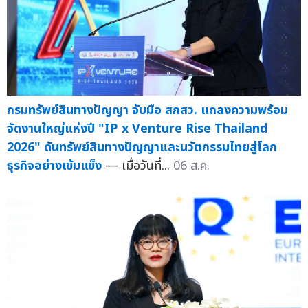
กรมทรัพย์สินทางปัญญา จับมือ สกสว. แถลงความพร้อม
จัดงานใหญ่แห่งปี "IP x Venture Rise Thailand
2026" ดันทรัพย์สินทางปัญญาและนวัตกรรมไทยสู่โลก
ธุรกิจอย่างเข้มแข็ง
— เมื่อวันที่...
06 ส.ค.