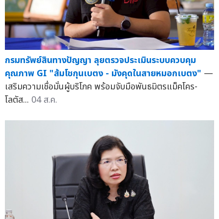
กรมทรัพย์สินทางปัญญา ลุยตรวจประเมินระบบควบคุม
คุณภาพ GI "ส้มโชกุนเบตง - มังคุดในสายหมอกเบตง"
—
เสริมความเชื่อมั่นผู้บริโภค พร้อมจับมือพันธมิตรแม็คโคร-
โลตัส...
04 ส.ค.