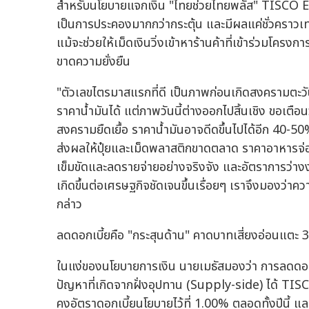
สำหรับนโยบายแจกเงิน "ไทยช่วยไทยพลัส" TISCO ESU 
เป็นการประคองมากกว่ากระตุ้น และมีผลแค่ชั่วคราวเท
แม้จะช่วยให้เม็ดเงินวิ่งเข้าหาร้านค้าที่เข้าร่วมโครง
ขาดความยั่งยืน
"ตัวเลขไตรมาสแรกที่ดี เป็นภาพก่อนเกิดสงครามตะวัน
ราคาน้ำมันได้ แต่ภาพวันนี้ต่างออกไปสิ้นเชิง ขอเต
สงครามยืดเยื้อ ราคาน้ำมันอาจดีดขึ้นไปได้อีก 40-
ส่งผลให้ปุ๋ยและเม็ดพลาสติกขาดตลาด ราคาอาหารจ่อจะ
เข็มขัดและลดรายจ่ายอย่างจริงจัง และอัตราการว่างงานเ
เกิดขึ้นต่อเศรษฐกิจชัดเจนขึ้นเรื่อยๆ เราจึงมองว่า
กล่าว
ลดดอกเบี้ยคือ "กระสุนด้าน" คาดบาทเสี่ยงอ่อนแตะ 
ในแง่ของนโยบายการเงิน นายเมธัสมองว่า การลดดอกเบ
ปัญหาที่เกิดจากฝั่งอุปทาน (Supply-side) ได้ T
คงอัตราดอกเบี้ยนโยบายไว้ที่ 1.00% ตลอดทั้งปีนี้ และ