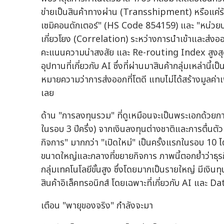
ข่ายเป็นสินค้าทางผ่าน (Transshipment) หรือแค่ร
เซมิคอนดักเตอร์" (HS Code 854159) และ "หน่วย
เกี่ยวโยง (Correlation) ระหว่างการนำเข้าและส่งออ
คะแนนความน่าสงสัย และ Re-routing Index สูงสุด 
อุปทานที่เกี่ยวกับ AI ซึ่งที่ผ่านมาสินค้ากลุ่มเหล่าน
หมายความว่าการส่งออกที่โตดี แทบไม่ได้สร้างมูลค่า
เลย
ด้าน "การลงทุนรวม" ที่ดูเหมือนจะเป็นพระเอกด้ว
ในรอบ 3 ปีครึ่ง) จากเงินลงทุนต่างชาติและการตื่นตัว
กิจการ" มากกว่า "เปิดใหม่" เป็นครั้งแรกในรอบ 
ขนาดใหญ่และกลางที่ขยายกิจการ ภาพนี้ตอกย้ำว่าธุรก
กลุ่มเทคโนโลยีขั้นสูง ซึ่งโดยมากเป็นรายใหญ่ มีเงินท
สินค้าอิเล็คทรอนิกส์ โดยเฉพาะที่เกี่ยวกับ AI และ Data
เตือน "พายุของจริง" กำลังจะมา