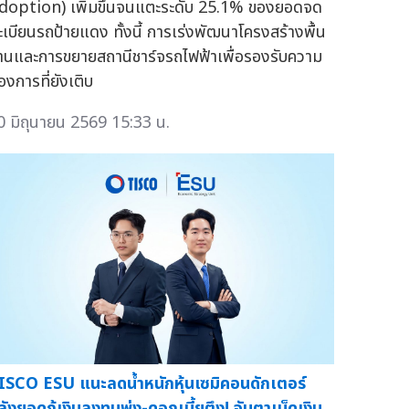
doption) เพิ่มขึ้นจนแตะระดับ 25.1% ของยอดจด
ะเบียนรถป้ายแดง ทั้งนี้ การเร่งพัฒนาโครงสร้างพื้น
านและการขยายสถานีชาร์จรถไฟฟ้าเพื่อรองรับความ
องการที่ยังเติบ
0 มิถุนายน 2569 15:33 น.
ISCO ESU แนะลดน้ำหนักหุ้นเซมิคอนดักเตอร์
ลังยอดกู้เงินลงทุนพุ่ง-ดอกเบี้ยตึง! จับตาเม็ดเงิน