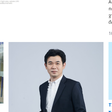
A
ท
ฐ
ต้
1
T
ห