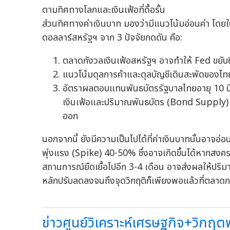
ตามทิศทางโลกและเงินเฟ้อที่ดื้อรั้น
ส่วนทิศทางค่าเงินบาท มองว่ามีแนวโน้มอ่อนค่า โดยใ
ดอลลาร์สหรัฐฯ จาก 3 ปัจจัยกดดัน คือ:
ตลาดกังวลเงินเฟ้อสหรัฐฯ อาจทำให้ Fed ขยับขึ้น
แนวโน้มดุลการค้าและดุลบัญชีเดินสะพัดของไทยใ
อัตราผลตอบแทนพันธบัตรรัฐบาลไทยอายุ 10 ปี
เงินเฟ้อและปริมาณพันธบัตร (Bond Supply) จากก
ออก
นอกจากนี้ ยังมีความเป็นไปได้ที่ค่าเงินบาทนั้นอาจอ่
พุ่งแรง (Spike) 40-50% ซึ่งอาจเกิดขึ้นได้หากสงครา
สถานการณ์ยืดเยื้อไปอีก 3-4 เดือน อาจส่งผลให้ปร
หลักปรับลดลงจนถึงจุดวิกฤติก็เพียงพอแล้วที่ตลาดกา
ข่าวศูนย์วิเคราะห์เศรษฐกิจ+วิกฤตพ