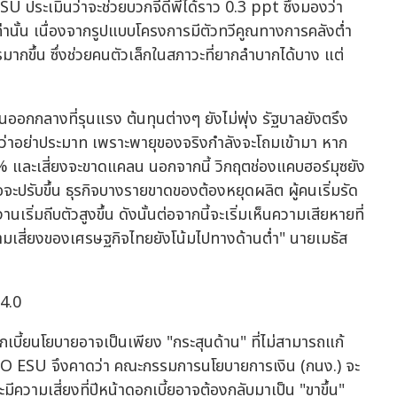
ประเมินว่าจะช่วยบวกจีดีพีได้ราว 0.3 ppt ซึ่งมองว่า
่านั้น เนื่องจากรูปแบบโครงการมีตัวทวีคูณทางการคลังต่ำ
การมากขึ้น ซึ่งช่วยคนตัวเล็กในสภาวะที่ยากลำบากได้บาง แต่
ออกกลางที่รุนแรง ต้นทุนต่างๆ ยังไม่พุ่ง รัฐบาลยังตรึง
ือนว่าอย่าประมาท เพราะพายุของจริงกำลังจะโถมเข้ามา หาก
50% และเสี่ยงจะขาดแคลน นอกจากนี้ วิกฤตช่องแคบฮอร์มุซยัง
ปรับขึ้น ธุรกิจบางรายขาดของต้องหยุดผลิต ผู้คนเริ่มรัด
ริ่มถีบตัวสูงขึ้น ดังนั้นต่อจากนี้จะเริ่มเห็นความเสียหายที่
ความเสี่ยงของเศรษฐกิจไทยยังโน้มไปทางด้านต่ำ" นายเมธัส
34.0
ี้ยนโยบายอาจเป็นเพียง "กระสุนด้าน" ที่ไม่สามารถแก้
ISCO ESU จึงคาดว่า คณะกรรมการนโยบายการเงิน (กนง.) จะ
มีความเสี่ยงที่ปีหน้าดอกเบี้ยอาจต้องกลับมาเป็น "ขาขึ้น"