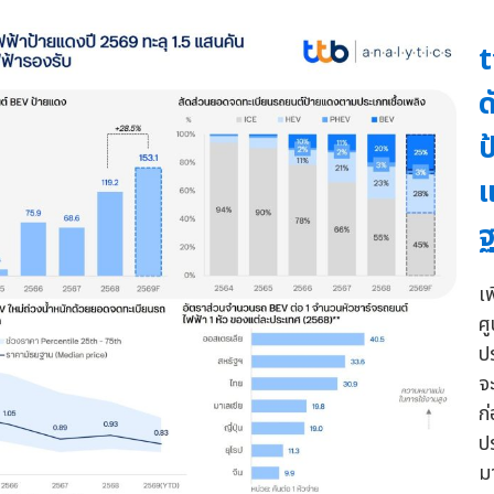
t
ด
ป
แ
ฐ
เ
ศ
ป
จะ
ก
ป
ม