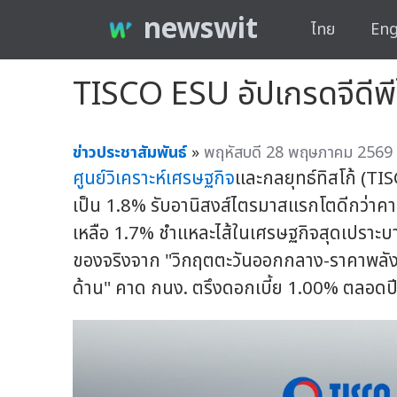
newswit
ไทย
Eng
TISCO ESU อัปเกรดจีดีพี
ข่าวประชาสัมพันธ์
»
พฤหัสบดี 28 พฤษภาคม 2569 
ศูนย์วิเคราะห์เศรษฐกิจ
และกลยุทธ์ทิสโก้ (TI
เป็น 1.8% รับอานิสงส์ไตรมาสแรกโตดีกว่า
เหลือ 1.7% ชำแหละไส้ในเศรษฐกิจสุดเปราะบา
ของจริงจาก "วิกฤตตะวันออกกลาง-ราคาพลังงาน
ด้าน" คาด กนง. ตรึงดอกเบี้ย 1.00% ตลอดปี