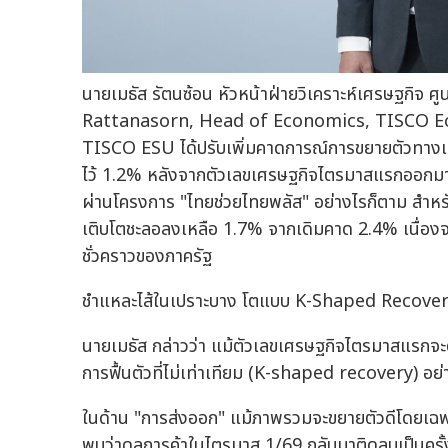
นายเมธัส รัตนซ้อน หัวหน้าฝ่ายวิเคราะห์เศรษฐกิจ ศ
Rattanasorn, Head of Economics, TISCO Eco
TISCO ESU ได้ปรับเพิ่มคาดการณ์การขยายตัวทางเศร
ไว้ 1.2% หลังจากตัวเลขเศรษฐกิจไตรมาสแรกออกมา
ผ่านโครงการ "ไทยช่วยไทยพลัส" อย่างไรก็ตาม สำหร
เติบโตชะลอลงเหลือ 1.7% จากเดิมคาด 2.4% เนื่อง
ชั่วคราวของภาครัฐ
ชำแหละไส้ในเปราะบาง โตแบบ K-Shaped Recove
นายเมธัส กล่าวว่า แม้ตัวเลขเศรษฐกิจไตรมาสแรกจ
การฟื้นตัวที่ไม่เท่าเทียม (K-shaped recovery) อย่
ในด้าน "การส่งออก" แม้ภาพรวมจะขยายตัวดีโดยเฉพาะก
พบว่าดุลการค้าในไตรมาส 1/69 กลับมาติดลบเป็นครั