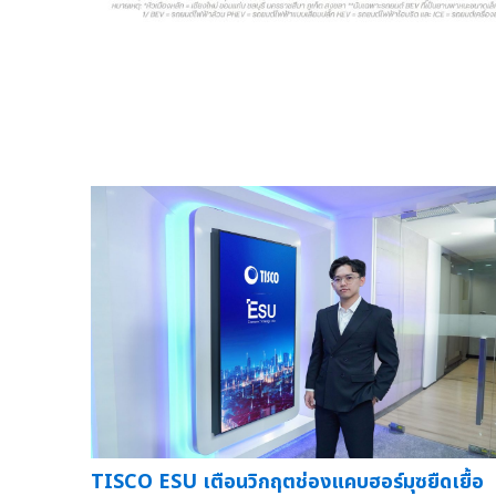
TISCO ESU เตือนวิกฤตช่องแคบฮอร์มุซยืดเยื้อ