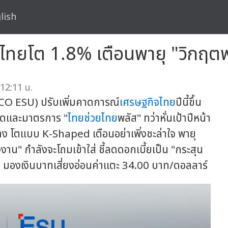
lish
ไทยโต 1.8% เตือนพายุ "วิกฤตพล
12:11 น.
SCO ESU) ปรับเพิ่มคาดการณ์
เศรษฐกิจไทย
ปีนี้ขึ้น
คาดและมาตรการ "
ไทยช่วยไทย
พลัส" ทว่าหั่นเป้าปีหน้า
ง โตแบบ K-Shaped เตือนอย่าเพิ่งชะล่าใจ พายุ
" กำลังจะโถมเข้าใส่ ชี้ลดดอกเบี้ยเป็น "กระสุน
 มองเงินบาทเสี่ยงอ่อนค่าแตะ 34.00 บาท/ดอลลาร์