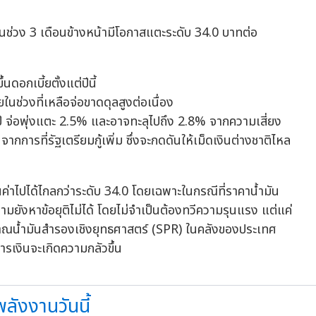
นช่วง 3 เดือนข้างหน้ามีโอกาสแตะระดับ 34.0 บาทต่อ
ดอกเบี้ยตั้งแต่ปีนี้
นช่วงที่เหลือจ่อขาดดุลสูงต่อเนื่อง
 จ่อพุ่งแตะ 2.5% และอาจทะลุไปถึง 2.8% จากความเสี่ยง
ารที่รัฐเตรียมกู้เพิ่ม ซึ่งจะกดดันให้เม็ดเงินต่างชาติไหล
อนค่าไปได้ไกลกว่าระดับ 34.0 โดยเฉพาะในกรณีที่ราคาน้ำมัน
มยังหาข้อยุติไม่ได้ โดยไม่จำเป็นต้องทวีความรุนแรง แต่แค่
ิมาณน้ำมันสำรองเชิงยุทธศาสตร์ (SPR) ในคลังของประเทศ
รเงินจะเกิดความกลัวขึ้น
ลังงานวันนี้