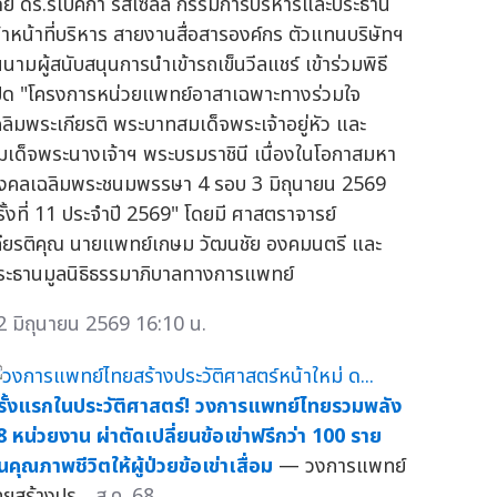
ดย ดร.รีเบคก้า รัสเซลล์ กรรมการบริหารและประธาน
จ้าหน้าที่บริหาร สายงานสื่อสารองค์กร ตัวแทนบริษัทฯ
นนามผู้สนับสนุนการนำเข้ารถเข็นวีลแชร์ เข้าร่วมพิธี
ปิด "โครงการหน่วยแพทย์อาสาเฉพาะทางร่วมใจ
ฉลิมพระเกียรติ พระบาทสมเด็จพระเจ้าอยู่หัว และ
มเด็จพระนางเจ้าฯ พระบรมราชินี เนื่องในโอกาสมหา
งคลเฉลิมพระชนมพรรษา 4 รอบ 3 มิถุนายน 2569
รั้งที่ 11 ประจำปี 2569" โดยมี ศาสตราจารย์
กียรติคุณ นายแพทย์เกษม วัฒนชัย องคมนตรี และ
ระธานมูลนิธิธรรมาภิบาลทางการแพทย์
2 มิถุนายน 2569 16:10 น.
รั้งแรกในประวัติศาสตร์! วงการแพทย์ไทยรวมพลัง
8 หน่วยงาน ผ่าตัดเปลี่ยนข้อเข่าฟรีกว่า 100 ราย
ืนคุณภาพชีวิตให้ผู้ป่วยข้อเข่าเสื่อม
— วงการแพทย์
ทยสร้างปร...
ส.ค. 68