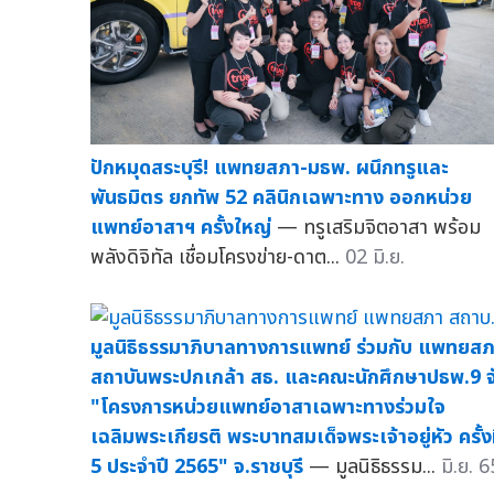
ปักหมุดสระบุรี! แพทยสภา-มธพ. ผนึกทรูและ
พันธมิตร ยกทัพ 52 คลินิกเฉพาะทาง ออกหน่วย
แพทย์อาสาฯ ครั้งใหญ่
— ทรูเสริมจิตอาสา พร้อม
พลังดิจิทัล เชื่อมโครงข่าย-ดาต...
02 มิ.ย.
มูลนิธิธรรมาภิบาลทางการแพทย์ ร่วมกับ แพทยส
สถาบันพระปกเกล้า สธ. และคณะนักศึกษาปธพ.9 จ
"โครงการหน่วยแพทย์อาสาเฉพาะทางร่วมใจ
เฉลิมพระเกียรติ พระบาทสมเด็จพระเจ้าอยู่หัว ครั้งท
5 ประจำปี 2565" จ.ราชบุรี
— มูลนิธิธรรม...
มิ.ย. 6