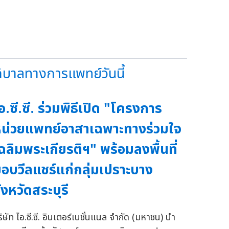
ิบาลทางการแพทย์วันนี้
อ.ซี.ซี. ร่วมพิธีเปิด "โครงการ
น่วยแพทย์อาสาเฉพาะทางร่วมใจ
ฉลิมพระเกียรติฯ" พร้อมลงพื้นที่
อบวีลแชร์แก่กลุ่มเปราะบาง
ังหวัดสระบุรี
ิษัท ไอ.ซี.ซี. อินเตอร์เนชั่นแนล จำกัด (มหาชน) นำ