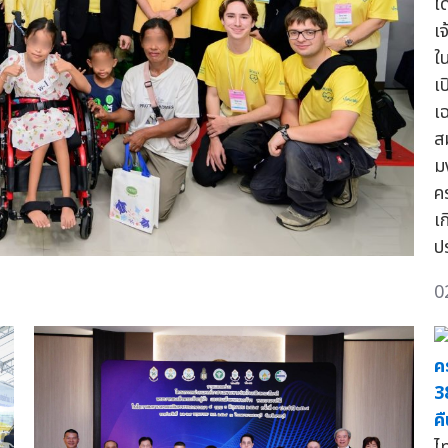
โ
เ
ใ
เ
เ
ส
ม
ค
เ
ป
0
ค
3
ค
ไ