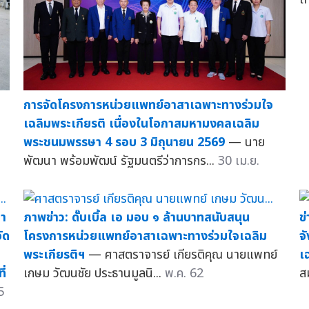
การจัดโครงการหน่วยแพทย์อาสาเฉพาะทางร่วมใจ
เฉลิมพระเกียรติ เนื่องในโอกาสมหามงคลเฉลิม
พระชนมพรรษา 4 รอบ 3 มิถุนายน 2569
— นาย
พัฒนา พร้อมพัฒน์ รัฐมนตรีว่าการกร...
30 เม.ย.
ภา
ภาพข่าว: ดั๊บเบิ้ล เอ มอบ ๑ ล้านบาทสนับสนุน
ข
ัด
โครงการหน่วยแพทย์อาสาเฉพาะทางร่วมใจเฉลิม
จ
พระเกียรติฯ
— ศาสตราจารย์ เกียรติคุณ นายแพทย์
เ
ี่
เกษม วัฒนชัย ประธานมูลนิ...
พ.ค. 62
ส
5