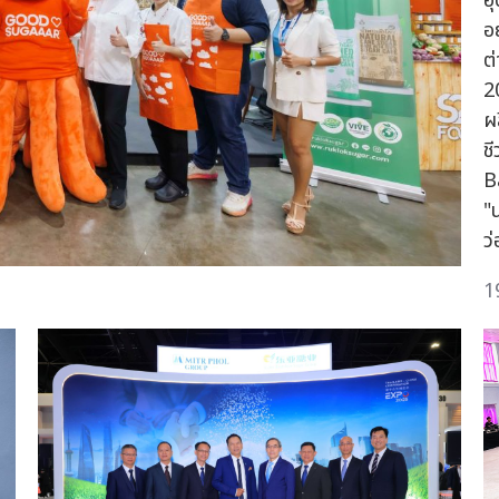
อ
อ
ต
2
ผ
ช
B
"
ว
1