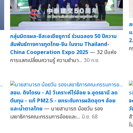
ส
แ
กลุ่มมิตรผล-อีสเอเชียชูการ์ ร่วมฉลอง 50 ปีความ
2
สัมพันธ์ทางการทูตไทย-จีน ในงาน Thailand-
ก
China Cooperation Expo 2025
— 32 ปีแห่ง
การแลกเปลี่ยนความรู้ ความชำนา...
30 ก.ย.
สอน. ดึงโดรน - AI วิเคราะห์ไร่อ้อย จ.อุดรธานี ลด
ต้นทุน - แก้ PM2.5 - ยกระดับการผลิตอุตฯ อ้อย
จ
และน้ำตาลไทย
— นายสามารถ น้อยวัน รอง
วั
เลขาธิการคณะกรรมการอ้อยและ...
มิ.ย. 68
ส
ใ