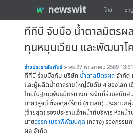
newswit
ไทย
Eng
ทีทีบี จับมือ น้ำตาลมิตรผ
ทุนหมุนเวียน และพัฒนาโ
ข่าวประชาสัมพันธ์
»
พุธ 27 พฤษภาคม 2569 13:51
ทีทีบี ร่วมมือกับ บริษัท
น้ำตาลมิตรผล
จำกัด ผ
และผู้ผลิตน้ำตาลรายใหญ่อันดับ 4 ของโลก เด
ไทยในฐานะพันธมิตรทางการเงินที่ร่วมสนับส
นายวิสูจน์ ตั้งอดุลย์รัตน์ (ขวาสุด) ประธานก
(ซ้ายสุด) รองประธานเจ้าหน้าที่บริหาร หัวหน้า
นาย
อรรถ เมธาพิพัฒนกุล
(กลาง) รองกรรมการ
ผล จำกัด