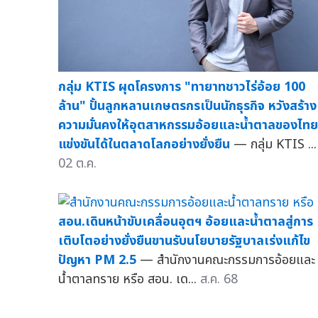
กลุ่ม KTIS ผุดโครงการ "ทายาทชาวไร่อ้อย 100
ล้าน" ปั้นลูกหลานเกษตรกรเป็นนักธุรกิจ หวังสร้าง
ความมั่นคงให้อุตสาหกรรมอ้อยและน้ำตาลของไทย
แข่งขันได้ในตลาดโลกอย่างยั่งยืน
— กลุ่ม KTIS ...
02 ต.ค.
สอน.เดินหน้าขับเคลื่อนอุตฯ อ้อยและน้ำตาลสู่การ
เติบโตอย่างยั่งยืนขานรับนโยบายรัฐบาลเร่งแก้ไข
ปัญหา PM 2.5
— สำนักงานคณะกรรมการอ้อยและ
น้ำตาลทราย หรือ สอน. เด...
ส.ค. 68