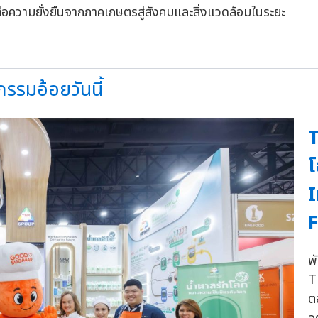
่งต่อความยั่งยืนจากภาคเกษตรสู่สังคมและสิ่งแวดล้อมในระยะ
รรมอ้อยวันนี้
โ
I
F
พ
T
ต