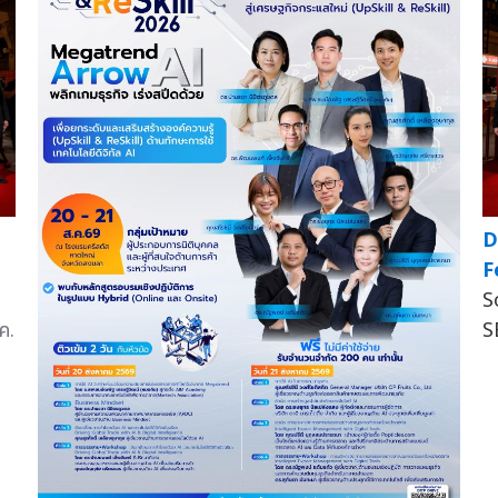
D
F
S
ค.
S