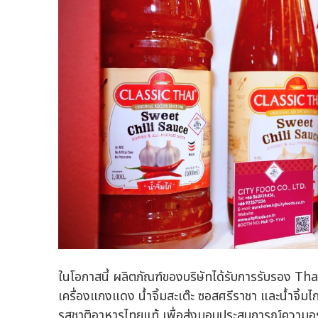
ในโอกาสนี้ ผลิตภัณฑ์ของบริษัทได้รับการรับรอง Th
เครื่องแกงแดง น้ำจิ้มสะเต๊ะ ซอสศรีราชา และน้ำจิ้มไ
รสชาติอาหารไทยแท้ เพื่อส่งมอบประสบการณ์ความอร่