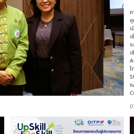
ภ
อ
เ
เ
ร
เ
A
ไ
S
ณ
C
0