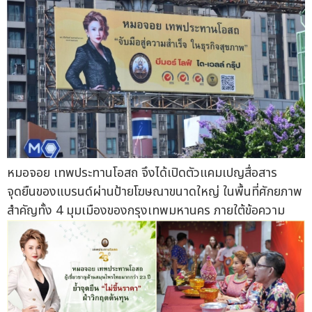
หมอจอย เทพประทานโอสถ จึงได้เปิดตัวแคมเปญสื่อสาร
จุดยืนของแบรนด์ผ่านป้ายโฆษณาขนาดใหญ่ ในพื้นที่ศักยภาพ
สำคัญทั้ง 4 มุมเมืองของกรุงเทพมหานคร ภายใต้ข้อความ