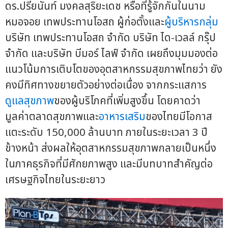
ดร.ปรียนันท์ มงคลสุริยะเดช หรือที่รู้จักกันในนาม
หมอจอย เทพประทานโอสถ ผู้ก่อตั้งและ
ผู้บริหารกลุ่ม
บริษัท เทพประทานโอสถ จำกัด บริษัท ได-เวลล์ กรุ๊ป
จำกัด และบริษัท บีมอร์ ไลฟ์ จำกัด เผยถึงมุมมองต่อ
แนวโน้มการเติบโตของอุตสาหกรรมสุขภาพไทยว่า ยัง
คงมีทิศทางขยายตัวอย่างต่อเนื่อง จากกระแสการ
ดูแลสุขภาพ
ของผู้บริโภคที่เพิ่มสูงขึ้น โดยคาดว่า
มูลค่าตลาดสุขภาพและ
อาหารเสริม
ของไทยมีโอกาส
แตะระดับ 150,000 ล้านบาท ภายในระยะเวลา 3 ปี
ข้างหน้า ส่งผลให้อุตสาหกรรมสุขภาพกลายเป็นหนึ่ง
ในภาคธุรกิจที่มีศักยภาพสูง และมีบทบาทสำคัญต่อ
เศรษฐกิจไทยในระยะยาว