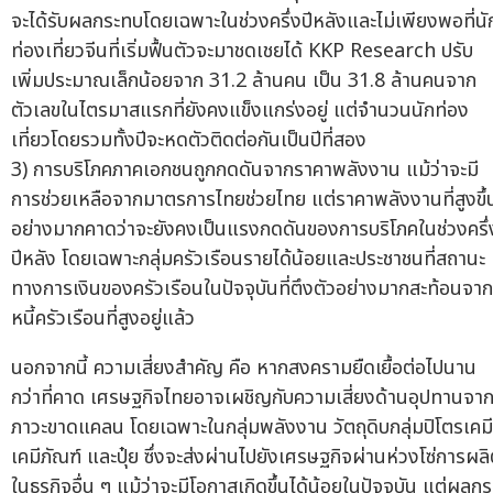
จะได้รับผลกระทบโดยเฉพาะในช่วงครึ่งปีหลังและไม่เพียงพอที่นั
ท่องเที่ยวจีนที่เริ่มฟื้นตัวจะมาชดเชยได้ KKP Research ปรับ
เพิ่มประมาณเล็กน้อยจาก 31.2 ล้านคน เป็น 31.8 ล้านคนจาก
ตัวเลขในไตรมาสแรกที่ยังคงแข็งแกร่งอยู่ แต่จำนวนนักท่อง
เที่ยวโดยรวมทั้งปีจะหดตัวติดต่อกันเป็นปีที่สอง
3) การบริโภคภาคเอกชนถูกกดดันจากราคาพลังงาน แม้ว่าจะมี
การช่วยเหลือจากมาตรการไทยช่วยไทย แต่ราคาพลังงานที่สูงขึ้
อย่างมากคาดว่าจะยังคงเป็นแรงกดดันของการบริโภคในช่วงครึ่
ปีหลัง โดยเฉพาะกลุ่มครัวเรือนรายได้น้อยและประชาชนที่สถานะ
ทางการเงินของครัวเรือนในปัจจุบันที่ตึงตัวอย่างมากสะท้อนจาก
หนี้ครัวเรือนที่สูงอยู่แล้ว
นอกจากนี้ ความเสี่ยงสำคัญ คือ หากสงครามยืดเยื้อต่อไปนาน
กว่าที่คาด เศรษฐกิจไทยอาจเผชิญกับความเสี่ยงด้านอุปทานจา
ภาวะขาดแคลน โดยเฉพาะในกลุ่มพลังงาน วัตถุดิบกลุ่มปิโตรเคมี
เคมีภัณฑ์ และปุ๋ย ซึ่งจะส่งผ่านไปยังเศรษฐกิจผ่านห่วงโซ่การผล
ในธุรกิจอื่น ๆ แม้ว่าจะมีโอกาสเกิดขึ้นได้น้อยในปัจจุบัน แต่ผลกร