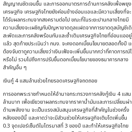
สัญญาณชัดเจนขึ้น และการออกมาตรการด้านการคลังเพื่อพยุง
เศรษฐกิจ เศรษฐกิจไทยยังค่อนข้างอ่อนแอและมีความเสี่ยงที่จะ
ได้รับผลกระทบจากสงครามต่อไป ขณะที่ในระยะปานกลางไทยมี
ความเสี่ยงจะเผชิญกับปัญหาขาดดุลแฝดจากการขาดดุลบัญชีเด
สะพัดและการคลังพร้อมกันและซ้ำเติมเศรษฐกิจไทยที่อ่อนแออยู่
แล้ว สุดท้ายประเมินว่า กนง. จะคงดอกเบี้ยนโยบายตลอดทั้งปี แ
ต้องจับตาดูความเสี่ยงว่าเงินเฟ้อจะเพิ่มขึ้นมากกว่าที่คาดการณ์ไ
หรือไม่ รวมไปถึงการปรับขึ้นดอกเบี้ยนโยบายของธนาคารกลาง
สำคัญอื่น ๆ
เงินกู้ 4 แสนล้านช่วยไทยรอดเศรษฐกิจถดถอย
การออกพระราชกำหนดให้อำนาจกระทรวงการคลังกู้เงิน 4 แสน
ล้านบาท เพื่อเยียวยาผลกระทบจากราคาน้ำมันและการเปลี่ยนผ่
ด้านพลังงาน จะเป็นแรงสนับสนุนเศรษฐกิจที่สำคัญในช่วงครึ่ง
หลังของปีนี้ และคาดว่าจะมีส่วนช่วยให้เศรษฐกิจเติบโตเพิ่มขึ้น
0.3 จุดเปอร์เซ็นต์ในไตรมาสที่ 3 ของปี และทำให้เศรษฐกิจไทย