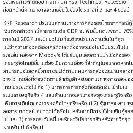
รอดพ้นภาวะถดถอยทางเทคนิค หรือ Technical Recession ที
ก่อนหน้านี้คาดว่าอาจจะเกิดขึ้นในช่วงไตรมาสที่ 3 และ 4 ของปี
KKP Research ประเมินสถานะทางการคลังของไทยจากกรณีกู้
เงินดังกล่าวว่าหนี้สาธารณะต่อ GDP จะเพิ่มขึ้นแตะเพดาน 70
ภายในปี 2027 และมีแนวโน้มที่จะต้องปรับเพดานขึ้นในที่สุด
แม้ว่าความกังวลเรื่องเครดิตเรตติ้งอาจจะยังไม่เป็นประเด็นใน
ระยะสั้น หลังจาก Moody's ได้ปรับมุมมองความน่าเชื่อถือของ
เศรษฐกิจไทยดีขึ้น แต่ยังเป็นความเสี่ยงที่สำคัญในอนาคตหากไม
สามารถปรับลดหนี้สาธารณะได้ตามแผนการคลังระยะปานกลางที
วางไว้ โดยสิ่งที่ต้องติดตามสำคัญสำหรับสถานะทางการคลังขอ
ไทยในระยะต่อไป คือ 1) มาตรการการคลังที่อัดฉีดเงินเข้าไปใน
ระบบเศรษฐกิจถึง 4 แสนล้านบาทจะสามารถพยุงเศรษฐกิจหรือ
เพิ่มการเติบโตของเศรษฐกิจไทยจริงหรือไม่ 2) รัฐบาลจะสามาร
ลดการขาดดุลในอนาคตได้หรือไม่ หลังจากมีการใช้จ่ายเงินกู้ออ
ไป และ 3) การลดระดับหนี้และรักษาวินัยการคลังหลังจากวิกฤต
ผ่านพ้นไปได้หรือไม่