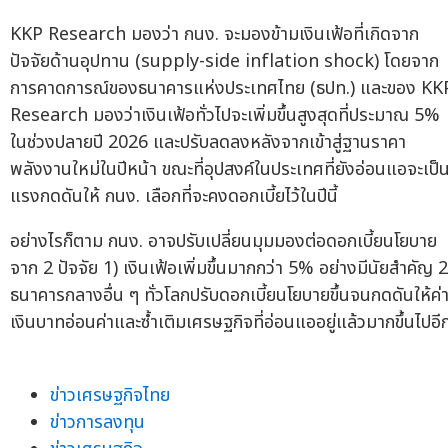
KKP Research มองว่า กนง. จะมองข้ามเงินเฟ้อที่เกิดจาก
ปัจจัยด้านอุปทาน (supply-side inflation shock) โดยจาก
การคาดการณ์ของธนาคารแห่งประเทศไทย (ธปท.) และของ KK
Research มองว่าเงินเฟ้อทั่วไปจะเพิ่มขึ้นสูงสุดที่ประมาณ 5%
ในช่วงปลายปี 2026 และปรับลดลงหลังจากเข้าสู่ฐานราคา
พลังงานใหม่ในปีหน้า ขณะที่อุปสงค์ในประเทศที่ยังอ่อนแอจะเป็
แรงกดดันให้ กนง. เลือกที่จะคงดอกเบี้ยไว้ในปีนี้
อย่างไรก็ตาม กนง. อาจปรับเปลี่ยนมุมมองต่อดอกเบี้ยนโยบาย
จาก 2 ปัจจัย 1) เงินเฟ้อเพิ่มขึ้นมากกว่า 5% อย่างมีนัยสำคัญ 2
ธนาคารกลางอื่น ๆ ทั่วโลกปรับดอกเบี้ยนโยบายขึ้นจนกดดันให้ค่
เงินบาทอ่อนค่าและซ้ำเติมเศรษฐกิจที่อ่อนแออยู่แล้วมากขึ้นไปอี
ข่าวเศรษฐกิจไทย
ข่าวการลงทุน