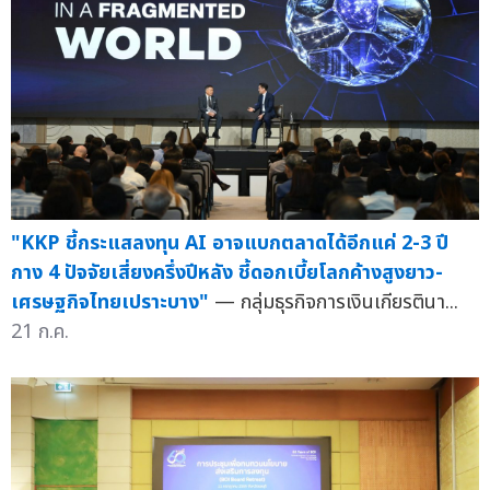
"KKP ชี้กระแสลงทุน AI อาจแบกตลาดได้อีกแค่ 2-3 ปี
กาง 4 ปัจจัยเสี่ยงครึ่งปีหลัง ชี้ดอกเบี้ยโลกค้างสูงยาว-
เศรษฐกิจไทยเปราะบาง"
— กลุ่มธุรกิจการเงินเกียรตินา...
21 ก.ค.