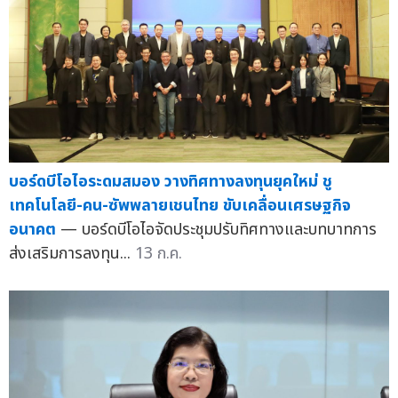
บอร์ดบีโอไอระดมสมอง วางทิศทางลงทุนยุคใหม่ ชู
เทคโนโลยี-คน-ซัพพลายเชนไทย ขับเคลื่อนเศรษฐกิจ
อนาคต
— บอร์ดบีโอไอจัดประชุมปรับทิศทางและบทบาทการ
ส่งเสริมการลงทุน...
13 ก.ค.