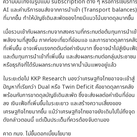
ความบันเทิงในรูปแบบ subscription ต่าง ๆ หรือการใช้บริกา
AI และค่าบริการขนส่งจากการนำเข้า (Transport balances)
ที่มากขึ้น ทำให้บัญชีเดินสะพัดของไทยมีแนวโน้มขาดดุลมากขึ้น
เมื่อรวมเข้ากับผลกระทบจากสงครามที่กระทบต่อต้นทุนการนำเข้
พลังงานที่สูงขึ้น ภาคท่องเที่ยวที่อ่อนแอ และการขาดดุลการคลั
ที่เพิ่มขึ้น อาจเพิ่มแรงกดดันต่อค่าเงินบาท ซึ่งอาจนำไปสู่เงินเฟ้
และต้นทุนการนำเข้าที่เพิ่มขึ้น และส่งผลกระทบต่อกลุ่มประชาชน
หรือธุรกิจที่ได้รับผลกระทบจากราคาน้ำมันแพงอยู่แล้ว
ในระยะต่อไป KKP Research มองว่าเศรษฐกิจไทยอาจจะเข้าสู่
ปัญหาที่เรียกว่า Dual หรือ Twin Deficit คือขาดดุลการคลัง
พร้อมกับการขาดดุลบัญชีเดินสะพัด ซึ่งจะส่งผลต่อค่าเงินที่อ่อน
ลง เงินเฟ้อที่เพิ่มขึ้นในระยะยาว และสร้างความเสี่ยงของ
เศรษฐกิจไทยมากขึ้น แม้ว่าเศรษฐกิจไทยอาจยังเดินไปไม่ถึงจุด
ดังกล่าวตอนนี้ แต่เป็นประเด็นที่ควรต้องจับตามอง
คาด กนง. ไม่ขึ้นดอกเบี้ยนโยบาย