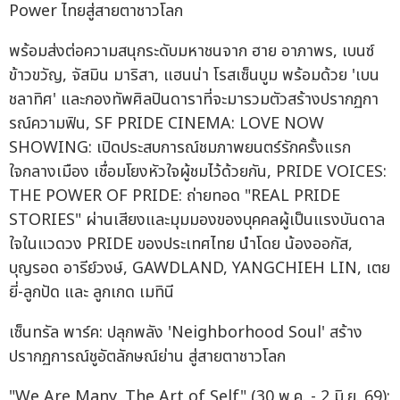
Power ไทยสู่สายตาชาวโลก
พร้อมส่งต่อความสนุกระดับมหาชนจาก ฮาย อาภาพร, เบนซ์
ข้าวขวัญ, จัสมิน มาริสา, แฮนน่า โรสเซ็นบูม พร้อมด้วย 'เบน
ชลาทิศ' และกองทัพศิลปินดาราที่จะมารวมตัวสร้างปรากฏกา
รณ์ความฟิน, SF PRIDE CINEMA: LOVE NOW
SHOWING: เปิดประสบการณ์ชมภาพยนตร์รักครั้งแรก
ใจกลางเมือง เชื่อมโยงหัวใจผู้ชมไว้ด้วยกัน, PRIDE VOICES:
THE POWER OF PRIDE: ถ่ายทอด "REAL PRIDE
STORIES" ผ่านเสียงและมุมมองของบุคคลผู้เป็นแรงบันดาล
ใจในแวดวง PRIDE ของประเทศไทย นำโดย น้องออกัส,
บุญรอด อารีย์วงษ์, GAWDLAND, YANGCHIEH LIN, เตย
ยี่-ลูกปัด และ ลูกเกด เมทินี
เซ็นทรัล พาร์ค: ปลุกพลัง 'Neighborhood Soul' สร้าง
ปรากฏการณ์ชูอัตลักษณ์ย่าน สู่สายตาชาวโลก
"We Are Many, The Art of Self" (30 พ.ค. - 2 มิ.ย. 69):