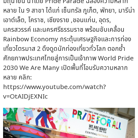
มิถุนายน นำโดย Pride Parade ฉลองความหลาก
หลาย ใน 9 สาขา ได้แก่ เซ็นทรัล ภูเก็ต, พัทยา, มารีน่า
เอาต์เล็ต, โคราช, เชียงราย ,ขอนแก่น, อุดร,
นครสวรรค์ และนครศรีธรรมราช พร้อมขับเคลื่อน
Rainbow Economy กระตุ้นเศรษฐกิจและการท่อง
เที่ยวไตรมาส 2 ดึงดูดนักท่องเที่ยวทั่วโลก ตอกย้ำ
ศักยภาพประเทศไทยสู่การเป็นเจ้าภาพ World Pride
2030 We Are Many เปิดพื้นที่โอบรับความหลาก
หลาย คลิก:
https://www.youtube.com/watch?
v=OtAIDjEXNIc