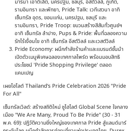
มารีนา เอาต์เล็ต, นครปฐม, ชลบุรี, อีสต์วิลล์, ภูเก็ต,
รามอินทรา และพัทยา, Pride Talk: เวทีเสวนา อาทิ
เซ็นทรัล อุดร, ขอนแก่น, นครปฐม, ชลบุรี และ
รามอินทรา, Pride Troop: ขบวนสร้างสีสันทั่วศูนย์ฯ
อาทิ เซ็นทรัล ลำปาง, Pups & Pride: พื้นที่ฉลองความ
รักไร้เงื่อนไข อาทิ เซ็นทรัล อีสต์วิลล์ และเวสต์วิลล์
Pride Economy: ผนึกกำลังร้านค้าและแบรนด์ชั้นนำ
เปิดตัวเมนูพิเศษฉลองเทศกาลไพร์ด พร้อมมอบสิทธิ
ประโยชน์ 'Pride Shopping Privilege' ตลอด
แคมเปญ
เผยไฮไลต์ Thailand's Pride Celebration 2026 "Pride
For All"
เซ็นทรัลเวิลด์: สร้างสถิติใหม่ ชูไฮไลต์ Global Scene ใจกลาง
เมือง "We Are Many, Proud To Be Pride" (30 - 31
พ.ค. 69): ปฏิวัติความยิ่งใหญ่ของเทศกาล Pride สู่แลนด์มาร์
กระดับโลก ผนึกกำลังการท่องเที่ยวแห่งประเทศไทย, Durex,