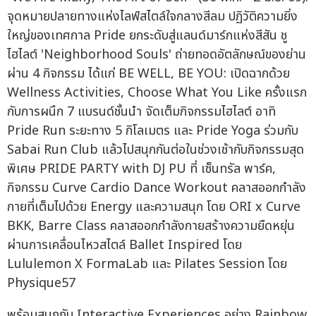
จุดหมายปลายทางแห่งไลฟ์สไตล์ใจกลางสีลม ปฏิวัติความยิ่ง
ใหญ่ของเทศกาล Pride ยกระดับสู่แลนด์มาร์กแห่งสีสัน ชู
ไฮไลต์ 'Neighborhood Souls' ถ่ายทอดอัตลักษณ์ของย่าน
ผ่าน 4 กิจกรรม ได้แก่ BE WELL, BE YOU: เปิดฉากด้วย
Wellness Activities, Choose What You Like ครั้งแรก
กับการผนึก 7 แบรนด์ชั้นนำ จัดเต็มกิจกรรมไฮไลต์ อาทิ
Pride Run ระยะทาง 5 กิโลเมตร และ Pride Yoga ร่วมกับ
Sabai Run Club แล้วไปสนุกกันต่อในช่วงเช้ากับกิจกรรมสุด
พิเศษ PRIDE PARTY with DJ PU ที่ เซ็นทรัล พาร์ค,
กิจกรรม Curve Cardio Dance Workout คลาสออกกำลัง
กายที่เต็มไปด้วย Energy และความสนุก โดย ORI x Curve
BKK, Barre Class คลาสออกกำลังกายสร้างความยืดหยุ่น
ผ่านการเคลื่อนไหวสไตล์ Ballet Inspired โดย
Lululemon X FormaLab และ Pilates Session โดย
Physique57
พร้อมสนุกกับ Interactive Experiences อย่าง Rainbow