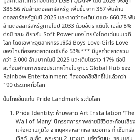
มูลค่าตลาดการท่องเที่ยว LGBTQIAN+ ในปี 2026 จะอยู่ที่
385.56 พันล้านดอลลาร์สหรัฐ เพิ่มขึ้นจาก 357 พันล้าน
ดอลลาร์สหรัฐในปี 2025 และคาดว่าจะเติบโตแตะ 660.78 พัน
ล้านดอลลาร์สหรัฐภายในปี 2033 ด้วยอัตราเติบโตเฉลี่ย 8%
ต่อปี ขณะเดียวกัน Soft Power ของไทยยังโดดเด่นบนเวที
โลก โดยเฉพาะอุตสาหกรรมซีรีส์ Boys Love-Girls Love
ของไทยที่ครองตลาดเอเชียถึง 53%*** มีมูลค่าตลาดรวม
กว่า 5,000 ล้านบาทในปี 2025 และเติบโตราว 17% ต่อปี
สะท้อนศักยภาพของประเทศไทยในฐานะ Global Hub ของ
Rainbow Entertainment ที่ส่งออกลิขสิทธิ์ไปแล้วกว่า
190 ประเทศทั่วโลก
ปั้นไทยขึ้นแท่น Pride Landmark ระดับโลก
Pride Identity: ห้ามพลาด Art Installation 'The
Wall of Many' นิทรรศการภาพถ่ายมีชีวิตสะท้อนเสียง
แห่งความภูมิใจ จากบุคคลหลากหลายวงการ ที่ เซ็นทรัล
เวิลด์, ภูเก็ต, พระราม 2, บางนา, แจ้งวัฒนะ, ขอนแก่น