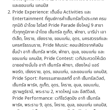
และขอนแก่น แคมปัส
Pride Experience: เต็มอิ่ม Activities และ
Entertainment ที่ศูนย์การค้าเซ็นทรัลทั่วประเทศ ครบ
ทุกมิติ นำโดย ไฮไลต์ Pride Parade ยิ่งใหญ่ 9 สาขา
ทั่วทุกภูมิภาค นำโดย เซ็นทรัล ภูเก็ต, พัทยา, มารีน่า เอา
ต์เล็ต, โคราช, เชียงราย, ขอนแก่น, อุดร, นครสวรรค์และ
นครศรีธรรมราช, Pride Music: คอนเสิร์ตจากศิลปิน
ชั้นนำ อาทิ เซ็นทรัล พาร์ค, พัทยา, อุบล, ขอนแก่น และ
ขอนแก่น แคมปัส, Pride Contest: เวทีประกวดให้เฉิด
ฉายอย่างมั่นใจ อาทิ เซ็นทรัล พัทยา, เชียงใหม่ แอร์
พอร์ต, เชียงราย, อุดร, ขอนแก่น, และขอนแก่น แคมปัส,
Pride Sport: กิจกรรมสายเฮลท์ตี้ อาทิ เซ็นทรัลเวิลด์,
เซ็นทรัล พาร์ค, ภูเก็ต, อุดร, โคราช, อุบล, ขอนแก่น,
สุราษฎร์ธานี, พระราม 2, หาดใหญ่ และ อีสต์วิลล์,
Pride Performance: เวทีโชว์สุดปัง อาทิ เซ็นทรัล
พาร์ค, พระราม 9, อุดร, โคราช, อุบล, ขอนแก่น แคมปัส,