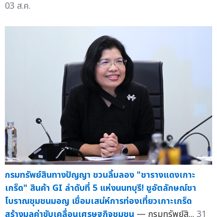
03 ส.ค.
กรมทรัพย์สินทางปัญญา ชวนลิ้มลอง "ชารางแดงเกาะ
เกร็ด" สินค้า GI ลำดับที่ 5 แห่งนนทบุรี! ชูอัตลักษณ์ชา
โบราณชุมชนมอญ เชื่อมเสน่ห์การท่องเที่ยวเกาะเกร็ด
สร้างมูลค่าขับเคลื่อนเศรษฐกิจชุมชน
— กรมทรัพย์สิ...
31