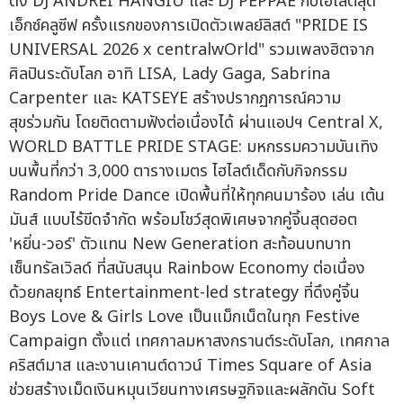
ดัง DJ ANDREI HANGIU และ DJ PEPPAE กับไฮไลต์สุด
เอ็กซ์คลูซีฟ ครั้งแรกของการเปิดตัวเพลย์ลิสต์ "PRIDE IS
UNIVERSAL 2026 x centralwOrld" รวมเพลงฮิตจาก
ศิลปินระดับโลก อาทิ LISA, Lady Gaga, Sabrina
Carpenter และ KATSEYE สร้างปรากฏการณ์ความ
สุขร่วมกัน โดยติดตามฟังต่อเนื่องได้ ผ่านแอปฯ Central X,
WORLD BATTLE PRIDE STAGE: มหกรรมความบันเทิง
บนพื้นที่กว่า 3,000 ตารางเมตร ไฮไลต์เด็ดกับกิจกรรม
Random Pride Dance เปิดพื้นที่ให้ทุกคนมาร้อง เล่น เต้น
มันส์ แบบไร้ขีดจำกัด พร้อมโชว์สุดพิเศษจากคู่จิ้นสุดฮอต
'หยิ่น-วอร์' ตัวแทน New Generation สะท้อนบทบาท
เซ็นทรัลเวิลด์ ที่สนับสนุน Rainbow Economy ต่อเนื่อง
ด้วยกลยุทธ์ Entertainment-led strategy ที่ดึงคู่จิ้น
Boys Love & Girls Love เป็นแม็กเน็ตในทุก Festive
Campaign ตั้งแต่ เทศกาลมหาสงกรานต์ระดับโลก, เทศกาล
คริสต์มาส และงานเคานต์ดาวน์ Times Square of Asia
ช่วยสร้างเม็ดเงินหมุนเวียนทางเศรษฐกิจและผลักดัน Soft