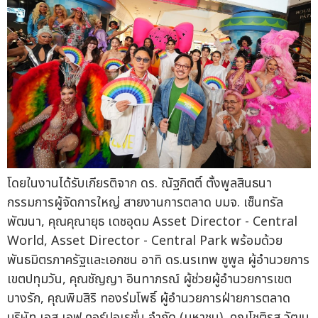
โดยในงานได้รับเกียรติจาก ดร. ณัฐกิตติ์ ตั้งพูลสินธนา
กรรมการผู้จัดการใหญ่ สายงานการตลาด บมจ. เซ็นทรัล
พัฒนา, คุณคุณายุธ เดชอุดม Asset Director - Central
World, Asset Director - Central Park พร้อมด้วย
พันธมิตรภาครัฐและเอกชน อาทิ ดร.นรเทพ ชูพูล ผู้อำนวยการ
เขตปทุมวัน, คุณชัญญา อินทาภรณ์ ผู้ช่วยผู้อำนวยการเขต
บางรัก, คุณพิมสิริ ทองร่มโพธิ์ ผู้อำนวยการฝ่ายการตลาด
บริษัท เอส เอฟ คอร์ปอเรชั่น จำกัด (มหาชน), คุณโชติรส วัฒน