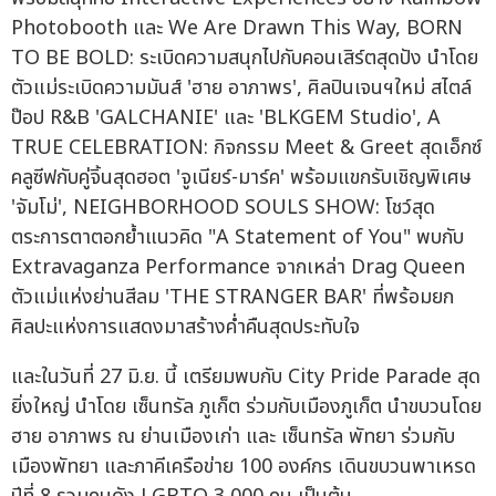
Photobooth และ We Are Drawn This Way, BORN
TO BE BOLD: ระเบิดความสนุกไปกับคอนเสิร์ตสุดปัง นำโดย
ตัวแม่ระเบิดความมันส์ 'ฮาย อาภาพร', ศิลปินเจนฯใหม่ สไตล์
ป๊อป R&B 'GALCHANIE' และ 'BLKGEM Studio', A
TRUE CELEBRATION: กิจกรรม Meet & Greet สุดเอ็กซ์
คลูซีฟกับคู่จิ้นสุดฮอต 'จูเนียร์-มาร์ค' พร้อมแขกรับเชิญพิเศษ
'จัมโม่', NEIGHBORHOOD SOULS SHOW: โชว์สุด
ตระการตาตอกย้ำแนวคิด "A Statement of You" พบกับ
Extravaganza Performance จากเหล่า Drag Queen
ตัวแม่แห่งย่านสีลม 'THE STRANGER BAR' ที่พร้อมยก
ศิลปะแห่งการแสดงมาสร้างค่ำคืนสุดประทับใจ
และในวันที่ 27 มิ.ย. นี้ เตรียมพบกับ City Pride Parade สุด
ยิ่งใหญ่ นำโดย เซ็นทรัล ภูเก็ต ร่วมกับเมืองภูเก็ต นำขบวนโดย
ฮาย อาภาพร ณ ย่านเมืองเก่า และ เซ็นทรัล พัทยา ร่วมกับ
เมืองพัทยา และภาคีเครือข่าย 100 องค์กร เดินขบวนพาเหรด