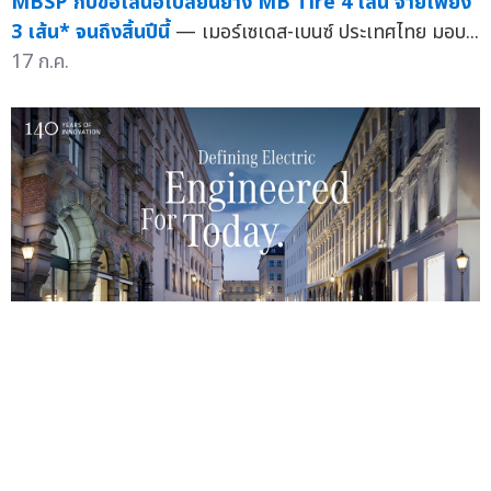
MBSP กับข้อเสนอเปลี่ยนยาง MB Tire 4 เส้น จ่ายเพียง
3 เส้น* จนถึงสิ้นปีนี้
— เมอร์เซเดส-เบนซ์ ประเทศไทย มอบ...
17 ก.ค.