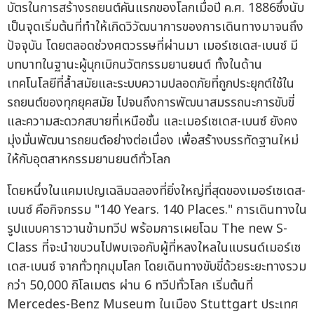
บัตรในการสร้างรถยนต์คันแรกของโลกเมื่อปี ค.ศ. 1886ซึ่งนับ
เป็นจุดเริ่มต้นที่ทำให้เกิดวิวัฒนาการของการเดินทางมาจนถึง
ปัจจุบัน โดยตลอดช่วงศตวรรษที่ผ่านมา เมอร์เซเดส-เบนซ์ มี
บทบาทในฐานะผู้บุกเบิกนวัตกรรมยานยนต์ ทั้งในด้าน
เทคโนโลยีที่ล้ำสมัยและระบบความปลอดภัยที่ถูกประยุกต์ใช้ใน
รถยนต์ของทุกยุคสมัย ไปจนถึงการพัฒนาสมรรถนะการขับขี่
และความสะดวกสบายที่เหนือชั้น และเมอร์เซเดส-เบนซ์ ยังคง
มุ่งมั่นพัฒนารถยนต์อย่างต่อเนื่อง เพื่อสร้างบรรทัดฐานใหม่
ให้กับอุตสาหกรรมยานยนต์ทั่วโลก
โดยหนึ่งในแคมเปญเฉลิมฉลองที่ยิ่งใหญ่ที่สุดของเมอร์เซเดส-
เบนซ์ คือกิจกรรม "140 Years. 140 Places." การเดินทางใน
รูปแบบคาราวานข้ามทวีป พร้อมการเผยโฉม The new S-
Class ที่จะนำขบวนไปพบเจอกับผู้ที่หลงใหลในแบรนด์เมอร์เซ
เดส-เบนซ์ จากทั่วทุกมุมโลก โดยเดินทางขับขี่ด้วยระยะทางรวม
กว่า 50,000 กิโลเมตร ผ่าน 6 ทวีปทั่วโลก เริ่มต้นที่
Mercedes-Benz Museum ในเมือง Stuttgart ประเทศ