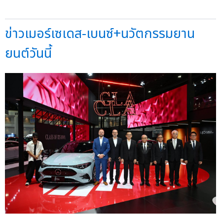
ข่าวเมอร์เซเดส-เบนซ์+นวัตกรรมยาน
ยนต์วันนี้