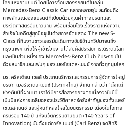
โลกแห่งยานยนต์ โดยมีการจัดแสดงรถยนต์ในกลุ่ม
Mercedes-Benz Classic Car หลากหลายรุ่น สะท้อนถึง
ภาพลักษณ์ของแบรนด์ที่เปี่ยมด้วยคุณค่าทางมรดกและ
ประวัติศาสตร์อันยาวนาน พร้อมเชื่อมโยงเรื่องราวแห่งความ
สำเร็จในอดีตสู่ยุคปัจจุบันด้วยการจัดแสดง The new S-
Class ที่ทีมงานชาวเยอรมันเดินทางขับขี่ข้ามทวีปมาจนถึง
กรุงเทพฯ เพื่อให้ผู้เข้าร่วมงานได้สัมผัสประสบการณ์ระดับโลก
และเป็นส่วนหนึ่งของ Mercedes-Benz Club ที่ประกอบไป
ด้วยสมาชิกและแฟนๆ ของเมอร์เซเดส-เบนซ์ จากทั่วทุกมุมโลก
มร. คริสเตียน เชลล์ ประธานบริหารและกรรมการผู้จัดการใหญ่
บริษัท เมอร์เซเดส-เบนซ์ (ประเทศไทย) จำกัด กล่าวว่า "ตั้งแต่
ช่วงต้นปีที่ผ่านมา เราได้มีการสื่อสารอย่างต่อเนื่องว่าในปีนี้
เป็นปีแห่งการเฉลิมฉลองประวัติศาสตร์ครั้งสำคัญของทั้งเมอร์
เซเดส-เบนซ์ และผู้คนที่หลงใหลในยนตรกรรม เนื่องในโอกาส
ครบรอบ 140 ปี แห่งนวัตกรรมยานยนต์ (140 Years of
Innovation) นับตั้งแต่คาร์ล เบนซ์ (Carl Benz) จดสิทธิ