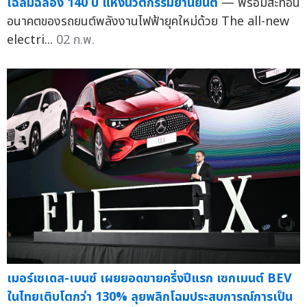
เฉลิมฉลอง 140 ปี แห่งนวัตกรรมยานยนต์
— พร้อมสะท้อน
อนาคตของรถยนต์พลังงานไฟฟ้ายุคใหม่ด้วย The all-new
electri...
02 ก.พ.
เมอร์เซเดส-เบนซ์ เผยยอดขายครึ่งปีแรก เซกเมนต์ BEV
ในไทยเติบโตกว่า 130% ลุยพลิกโฉมประสบการณ์การเป็น