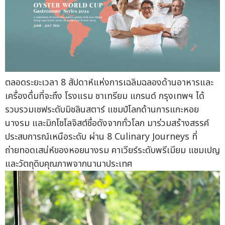
ตลอดระยะเวลา 8 สัปดาห์แห่งการเฉลิมฉลองด้านอาหารและ
เครื่องดื่มที่จะถึง โรงแรม ชาเทรียม แกรนด์ กรุงเทพฯ ได้
รวบรวมเชฟระดับมิชลินสตาร์ แชมป์โลกด้านการแกะหอย
นางรม และมิกโซโลจิสต์ชื่อดังจากทั่วโลก มาร่วมสร้างสรรค์
ประสบการณ์เหนือระดับ ผ่าน 8 Culinary Journeys ที่
ถ่ายทอดเสน่ห์ของหอยนางรม คาเวียร์ระดับพรีเมียม แชมเปญ
และวัตถุดิบคุณภาพจากนานาประเทศ