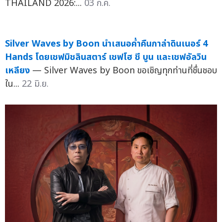
ทรู มอบความพิเศษเหนือระดับแก่ลูกค้าและพาร์ทเนอร์คน
สำคัญ สัมผัสประสบการณ์ World-Class Gastronomy
ในค่ำคืน
— "TRUE PRESENTS DINNER INCREDIBLE
THAILAND 2026:...
03 ก.ค.
Silver Waves by Boon นำเสนอค่ำคืนกาล่าดินเนอร์ 4
Hands โดยเชฟมิชลินสตาร์ เชฟโฮ ชี บูน และเชฟอัลวิน
เหลียง
— Silver Waves by Boon ขอเชิญทุกท่านที่ชื่นชอบ
ใน...
22 มิ.ย.