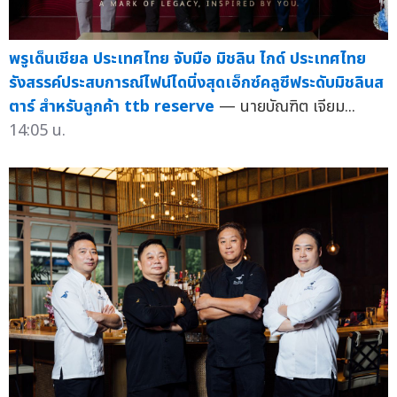
พรูเด็นเชียล ประเทศไทย จับมือ มิชลิน ไกด์ ประเทศไทย
รังสรรค์ประสบการณ์ไฟน์ไดนิ่งสุดเอ็กซ์คลูซีฟระดับมิชลินส
ตาร์ สำหรับลูกค้า ttb reserve
— นายบัณฑิต เจียม...
14:05 น.