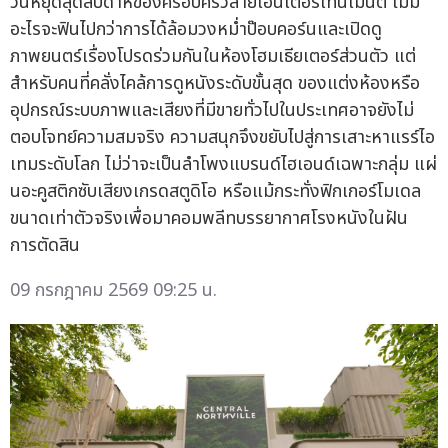
วันหยุดสุดสัปดาห์ของครอบครัวสายเอนเตอร์เทนเมนต์ ไม่มี
อะไรจะฟินไปกว่าการได้ล้อมวงหม่ำป๊อบคอร์นและเปิดดู
ภาพยนตร์เรื่องโปรดร่วมกันในห้องโฮมเธียเตอร์ส่วนตัว แต่
สำหรับคนที่คลั่งไคล้การดูหนังระดับขั้นสุด ของแต่งห้องหรือ
อุปกรณ์ระบบภาพและเสียงที่มีขายทั่วไปในประเทศอาจยังไม่
ตอบโจทย์ความสมจริง ความสนุกจึงขยับไปสู่การเสาะหาแรร์ไอ
เทมระดับโลก ไม่ว่าจะเป็นลำโพงแบรนด์ไฮเอนด์เฉพาะกลุ่ม แผ่
นอะคูสติกซับเสียงเกรดสตูดิโอ หรือแม้กระทั่งฟิกเกอร์โมเดล
ขนาดเท่าตัวจริงเพื่อมาคอมพลีทบรรยากาศโรงหนังในฝัน
การตัดสิน
09 กรกฎาคม 2569 09:25 น.