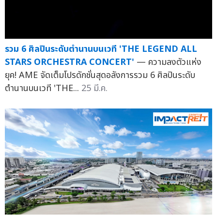
รวม 6 ศิลปินระดับตำนานบนเวที 'THE LEGEND ALL
STARS ORCHESTRA CONCERT'
— ความลงตัวแห่ง
ยุค! AME จัดเต็มโปรดักชั่นสุดอลังการรวม 6 ศิลปินระดับ
ตำนานบนเวที 'THE...
25 มี.ค.