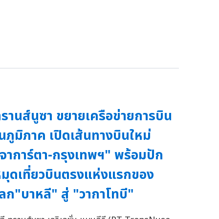
รานส์นูซา ขยายเครือข่ายการบิน
นภูมิภาค เปิดเส้นทางบินใหม่
จาการ์ตา-กรุงเทพฯ" พร้อมปัก
มุดเที่ยวบินตรงแห่งแรกของ
ลก"บาหลี" สู่ "วากาโทบี"