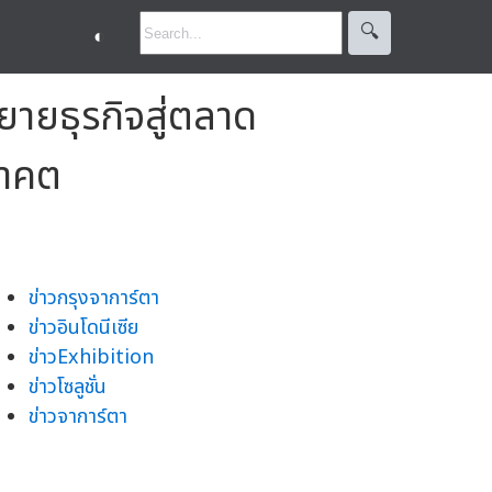
🔍︎
◐
ายธุรกิจสู่ตลาด
นาคต
ข่าวกรุงจาการ์ตา
ข่าวอินโดนีเซีย
ข่าวExhibition
ข่าวโซลูชั่น
ข่าวจาการ์ตา