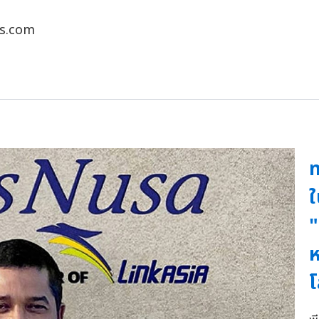
ns.com
ท
ใ
"
ห
โ