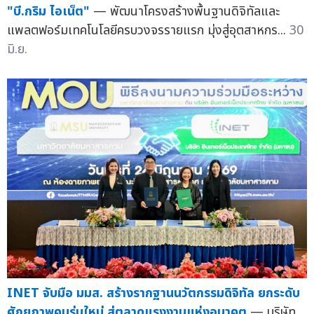
"บี.กริม ไอเน็ต"
— พัฒนาโครงสร้างพื้นฐานดิจิทัลและ
แพลตฟอร์มเทคโนโลยีครบวงจรรายแรก มุ่งสู่อุตสาหกร...
30
มิ.ย.
INET จับมือ มมส. สร้างรากฐานนวัตกรรมดิจิทัล ยกระดับ
ศักยภาพคนรุ่นใหม่ สู่ตลาดแรงงานแห่งอนาคต
— บริษัท