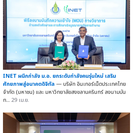
INET ผนึกกำลัง ม.อ. ยกระดับกำลังคนรุ่นใหม่ เสริม
ศักยภาพสู่อนาคตดิจิทัล
— บริษัท อินเทอร์เน็ตประเทศไทย
จำกัด (มหาชน) และ มหาวิทยาลัยสงขลานครินทร์ ลงนามบัน
ท...
29 เม.ย.