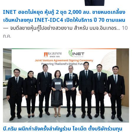
INET ฮอตไม่หยุด หุ้นกู้ 2 ชุด 2,000 ลบ. ขายหมดเกลี้ยง
เดินหน้าลงทุน INET-IDC4 เปิดให้บริการ ปี 70 ตามแผน
— จบดีลขายหุ้นกู้ไปอย่างสวยงาม สำหรับ บมจ.อินเทอร...
10
ก.ค.
บี.กริม ผนึกกำลังครั้งสำคัญร่วม ไอเน็ต ตั้งบริษัทร่วมทุน