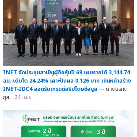
INET จัดประชุมสามัญผู้ถือหุ้นปี 69 เผยรายได้ 3,144.74
ลบ. เติบโต 24.24% เคาะปันผล 0.126 บาท เดินหน้าสร้าง
INET-IDC4 สอดรับเทรนด์อธิปไตยข้อมูล
— นางมรกต
กุล...
24 เม.ย.