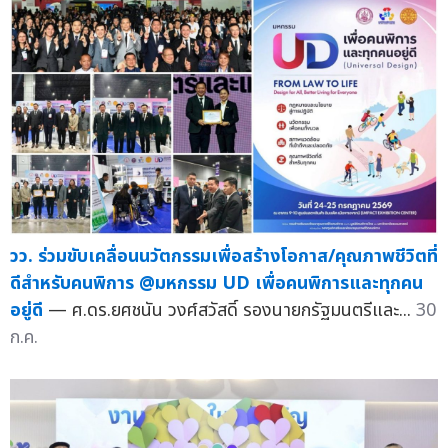
วว. ร่วมขับเคลื่อนนวัตกรรมเพื่อสร้างโอกาส/คุณภาพชีวิตที่
ดีสำหรับคนพิการ @มหกรรม UD เพื่อคนพิการและทุกคน
อยู่ดี
— ศ.ดร.ยศชนัน วงศ์สวัสดิ์ รองนายกรัฐมนตรีและ...
30
ก.ค.