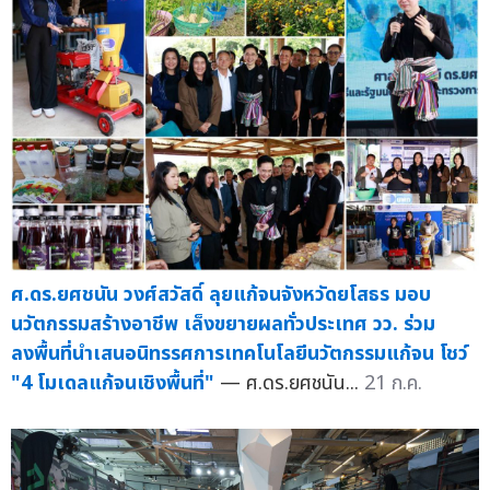
ศ.ดร.ยศชนัน วงศ์สวัสดิ์ ลุยแก้จนจังหวัดยโสธร มอบ
นวัตกรรมสร้างอาชีพ เล็งขยายผลทั่วประเทศ วว. ร่วม
ลงพื้นที่นำเสนอนิทรรศการเทคโนโลยีนวัตกรรมแก้จน โชว์
"4 โมเดลแก้จนเชิงพื้นที่"
— ศ.ดร.ยศชนัน...
21 ก.ค.