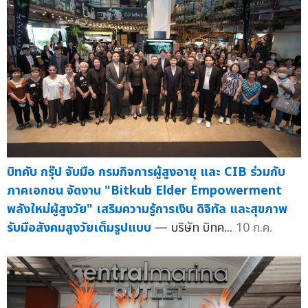
บิทคับ กรุ๊ป จับมือ กรมกิจการผู้สูงอายุ และ CIB ร่วมกับ
ภาคเอกชน จัดงาน "Bitkub Elder Empowerment
พลังใหม่ผู้สูงวัย" เสริมความรู้การเงิน ดิจิทัล และสุขภาพ
รับมือสังคมสูงวัยเต็มรูปแบบ
— บริษัท บิทค...
10 ก.ค.