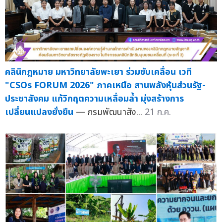
คลินิกฎหมาย มหาวิทยาลัยพะเยา ร่วมขับเคลื่อน เวที
"CSOs FORUM 2026" ภาคเหนือ สานพลังหุ้นส่วนรัฐ-
ประชาสังคม แก้วิกฤตความเหลื่อมล้ำ มุ่งสร้างการ
เปลี่ยนแปลงยั่งยืน
— กรมพัฒนาสัง...
21 ก.ค.