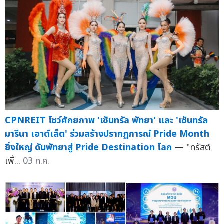
CPNREIT โชว์ศักยภาพ 'เซ็นทรัล พัทยา' และ 'เซ็นทรัล
มารีนา เอาต์เล็ต' ร่วมสร้างปรากฏการณ์ Pride Month
ยิ่งใหญ่ ดันพัทยาสู่ Pride Destination โลก
— "ทรัสต์
เพื่...
03 ก.ค.