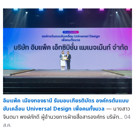
อิมแพ็ค เมืองทองธานี รับมอบเกียรติบัตร องค์กรต้นแบบ
ขับเคลื่อน Universal Design เพื่อคนทั้งมวล
— นางสาว
จินตนา พงษ์ภักดี ผู้อำนวยการฝ่ายสื่อสารองค์กร บริษัท...
04
ส.ค.