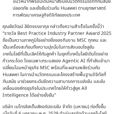
แนวหน้าที่พร้อมเดินหน้าส่งมอบนวัตกรรมไอทีที่ทันสมัย
ปลอดภัย และยั่งยืนร่วมกับ Huawei ตามยุทธศาสตร์
การพัฒนาเศรษฐกิจดิจิทัลของประเทศ
คุณชัยวัฒน์ ลิขิตจรรยากุล กล่าวถึงความสำเร็จในครั้งนี้ว่า
"รางวัล Best Practice Industry Partner Award 2025
ถือเป็นความภาคภูมิใจอย่างยิ่งของทีมงาน MSC ทุกคน และ
เป็นเครื่องสะท้อนถึงความมุ่งมั่นในการส่งมอบโซลูชัน
เทคโนโลยีที่เป็นเลิศให้กับลูกค้า ในยุคที่เทคโนโลยีเติบโตอย่าง
ก้าวกระโดด โดยเฉพาะกระแสของ Agentic AI ที่กำลังเข้ามา
เปลี่ยนโฉมหน้าธุรกิจ MSC พร้อมที่จะผสานพลังร่วมกับ
Huawei ในการนำนวัตกรรมและโครงสร้างพื้นฐานดิจิทัลที่
ทันสมัย มาช่วยยกระดับขีดความสามารถการแข่งขัน และขับ
เคลื่อนองค์กรธุรกิจในประเทศไทยให้ก้าวสู่ยุค All
Intelligence ได้อย่างยั่งยืน"
บริษัท เมโทรซิสเต็มส์คอร์ปอเรชัน จำกัด (มหาชน) ก่อตั้งขึ้น
เมื่อวันที่ 6 มกราคม พ.ศ. 2529 ดำเนินธุรกิจด้านเทคโนโลยี