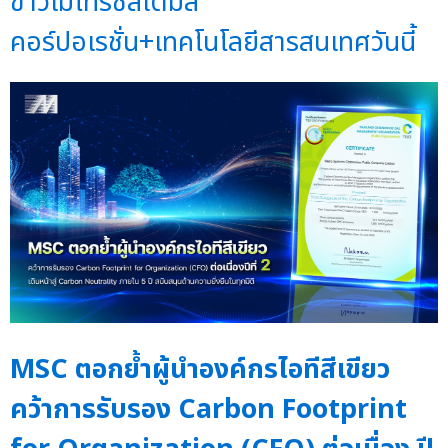
ข่าวเมโทรซิสเต็มส์
คอร์ปอเรชั่น+เทคโนโลยีสารสนเทศวันนี้
MSC ตอกย้ำผู้นำองค์กรไอทีสีเขียว
คว้าการรับรอง Carbon Footprint