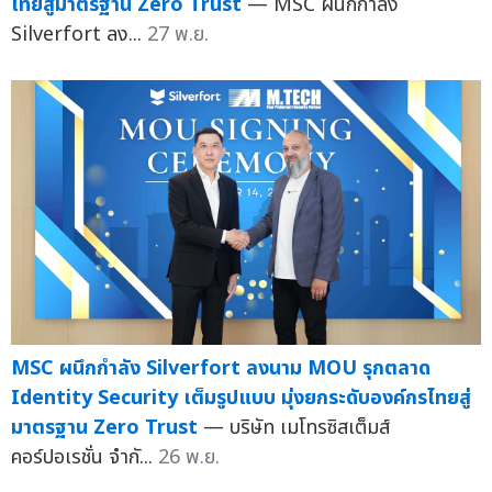
ไทยสู่มาตรฐาน Zero Trust
— MSC ผนึกกำลัง
Silverfort ลง...
27 พ.ย.
MSC ผนึกกำลัง Silverfort ลงนาม MOU รุกตลาด
Identity Security เต็มรูปแบบ มุ่งยกระดับองค์กรไทยสู่
มาตรฐาน Zero Trust
— บริษัท เมโทรซิสเต็มส์
คอร์ปอเรชั่น จำกั...
26 พ.ย.