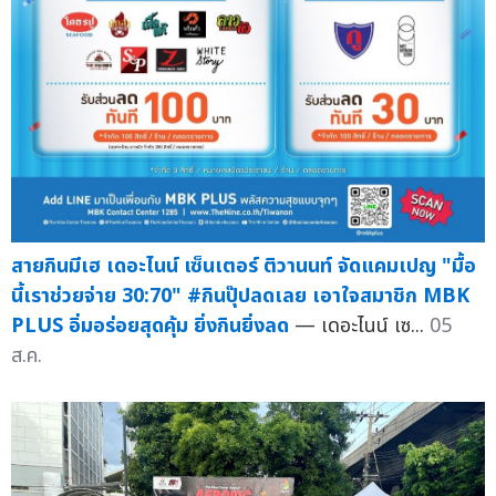
สายกินมีเฮ เดอะไนน์ เซ็นเตอร์ ติวานนท์ จัดแคมเปญ "มื้อ
นี้เราช่วยจ่าย 30:70" #กินปุ๊ปลดเลย เอาใจสมาชิก MBK
PLUS อิ่มอร่อยสุดคุ้ม ยิ่งกินยิ่งลด
— เดอะไนน์ เซ...
05
ส.ค.