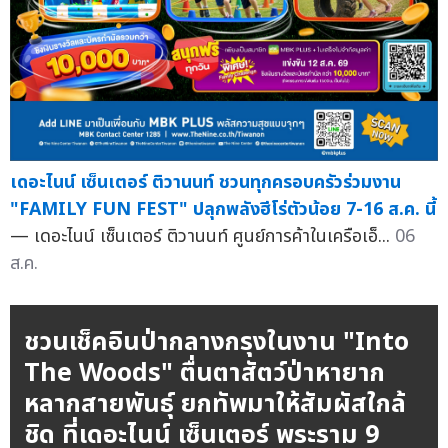
เดอะไนน์ เซ็นเตอร์ ติวานนท์ ชวนทุกครอบครัวร่วมงาน
"FAMILY FUN FEST" ปลุกพลังฮีโร่ตัวน้อย 7-16 ส.ค. นี้
— เดอะไนน์ เซ็นเตอร์ ติวานนท์ ศูนย์การค้าในเครือเอ็...
06
ส.ค.
ชวนเช็คอินป่ากลางกรุงในงาน "Into
The Woods" ตื่นตาสัตว์ป่าหายาก
หลากสายพันธุ์ ยกทัพมาให้สัมผัสใกล้
ชิด ที่เดอะไนน์ เซ็นเตอร์ พระราม 9