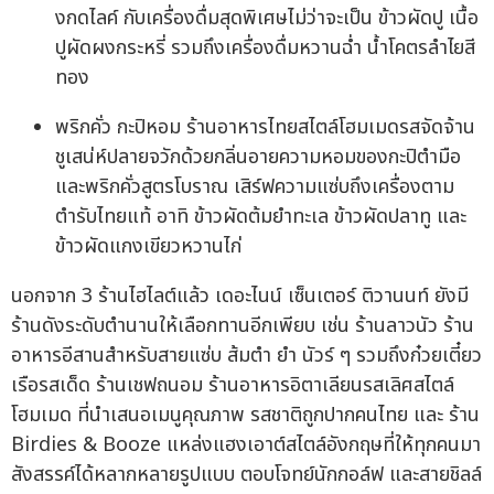
งกดไลค์ กับเครื่องดื่มสุดพิเศษไม่ว่าจะเป็น ข้าวผัดปู เนื้อ
ปูผัดผงกระหรี่ รวมถึงเครื่องดื่มหวานฉ่ำ น้ำโคตรลำไยสี
ทอง
พริกคั่ว กะปิหอม ร้านอาหารไทยสไตล์โฮมเมดรสจัดจ้าน
ชูเสน่ห์ปลายจวักด้วยกลิ่นอายความหอมของกะปิตำมือ
และพริกคั่วสูตรโบราณ เสิร์ฟความแซ่บถึงเครื่องตาม
ตำรับไทยแท้ อาทิ ข้าวผัดต้มยำทะเล ข้าวผัดปลาทู และ
ข้าวผัดแกงเขียวหวานไก่
นอกจาก 3 ร้านไฮไลต์แล้ว เดอะไนน์ เซ็นเตอร์ ติวานนท์ ยังมี
ร้านดังระดับตำนานให้เลือกทานอีกเพียบ เช่น ร้านลาวนัว ร้าน
อาหารอีสานสำหรับสายแซ่บ ส้มตำ ยำ นัวร์ ๆ รวมถึงก๋วยเตี๋ยว
เรือรสเด็ด ร้านเชฟถนอม ร้านอาหารอิตาเลียนรสเลิศสไตล์
โฮมเมด ที่นำเสนอเมนูคุณภาพ รสชาติถูกปากคนไทย และ ร้าน
Birdies & Booze แหล่งแฮงเอาต์สไตล์อังกฤษที่ให้ทุกคนมา
สังสรรค์ได้หลากหลายรูปแบบ ตอบโจทย์นักกอล์ฟ และสายชิลล์