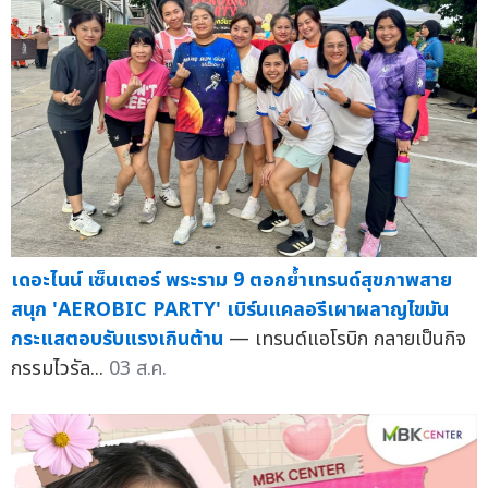
เดอะไนน์ เซ็นเตอร์ พระราม 9 ตอกย้ำเทรนด์สุขภาพสาย
สนุก 'AEROBIC PARTY' เบิร์นแคลอรีเผาผลาญไขมัน
กระแสตอบรับแรงเกินต้าน
— เทรนด์แอโรบิก กลายเป็นกิจ
กรรมไวรัล...
03 ส.ค.