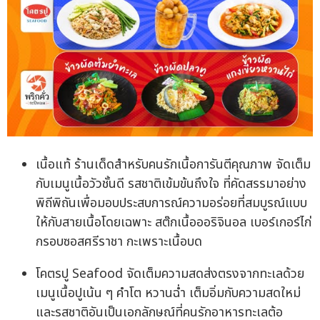
เนื้อแท้ ร้านเด็ดสำหรับคนรักเนื้อการันตีคุณภาพ จัดเต็ม
กับเมนูเนื้อวัวชั้นดี รสชาติเข้มข้นถึงใจ ที่คัดสรรมาอย่าง
พิถีพิถันเพื่อมอบประสบการณ์ความอร่อยที่สมบูรณ์แบบ
ให้กับสายเนื้อโดยเฉพาะ สต๊กเนื้อออริจินอล เบอร์เกอร์ไก่
กรอบซอสศรีราชา กะเพราะเนื้อบด
โคตรปู Seafood จัดเต็มความสดส่งตรงจากทะเลด้วย
เมนูเนื้อปูเน้น ๆ คำโต หวานฉ่ำ เต็มอิ่มกับความสดใหม่
และรสชาติอันเป็นเอกลักษณ์ที่คนรักอาหารทะเลต้อ