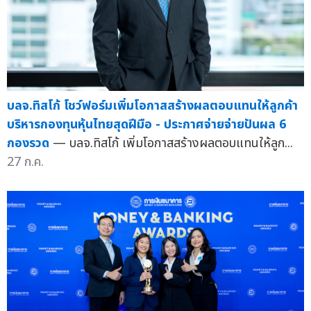
บลจ.ทิสโก้ โชว์ฟอร์มเพิ่มโอกาสสร้างผลตอบแทนให้ลูกค้า
บริหารกองทุนหุ้นไทยสุดฝีมือ - ประกาศจ่ายจ่ายปันผล 6
กองรวด
— บลจ.ทิสโก้ เพิ่มโอกาสสร้างผลตอบแทนให้ลูก...
27 ก.ค.