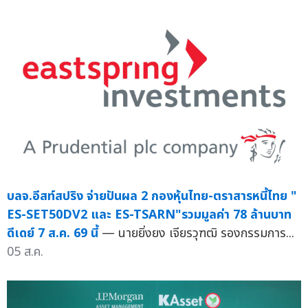
บลจ.อีสท์สปริง จ่ายปันผล 2 กองหุ้นไทย-ตราสารหนี้ไทย "
ES-SET50DV2 และ ES-TSARN"รวมมูลค่า 78 ล้านบาท
ดีเดย์ 7 ส.ค. 69 นี้
— นายยิ่งยง เจียรวุฑฒิ รองกรรมการ...
05 ส.ค.