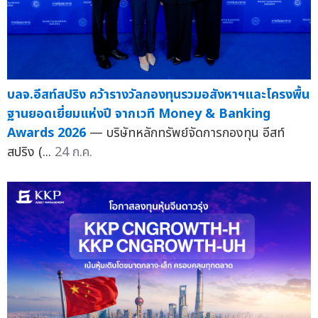
บลจ.อีสท์สปริง คว้ารางวัลกองทุนรวมอสังหาฯและโครงพื้น
ฐานยอดเยี่ยมแห่งปี จากเวที Money & Banking
Awards 2026
— บริษัทหลักทรัพย์จัดการกองทุน อีสท์
สปริง (...
24 ก.ค.