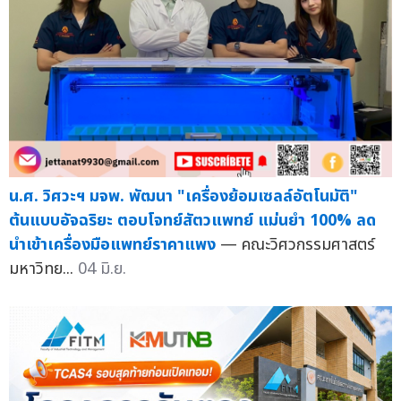
น.ศ. วิศวะฯ มจพ. พัฒนา "เครื่องย้อมเซลล์อัตโนมัติ"
ต้นแบบอัจฉริยะ ตอบโจทย์สัตวแพทย์ แม่นยำ 100% ลด
นำเข้าเครื่องมือแพทย์ราคาแพง
— คณะวิศวกรรมศาสตร์
มหาวิทย...
04 มิ.ย.