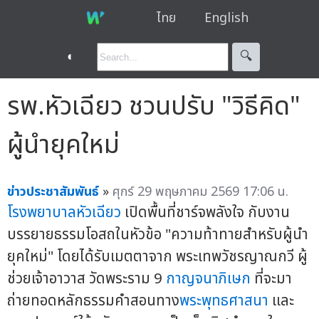
ไทย
English
◐
🔍︎
รพ.หัวเฉียว ชวนปรับ "วิธีคิด"
ผู้นำยุคใหม่
ข่าวประชาสัมพันธ์
»
ศุกร์ 29 พฤษภาคม 2569 17:06 น.
โรงพยาบาลหัวเฉียว
เปิดพื้นที่ชาร์จพลังใจ กับงาน
บรรยายธรรมโอสถในหัวข้อ "ความท้าทายสำหรับผู้นำ
ยุคใหม่" โดยได้รับเมตตาจาก พระเทพวัชรญาณกวี ผู้
ช่วยเจ้าอาวาส วัดพระราม 9
กาญจนาภิเษก
ที่จะมา
ถ่ายทอดหลักธรรมคำสอนทาง
พระพุทธศาสนา
และ