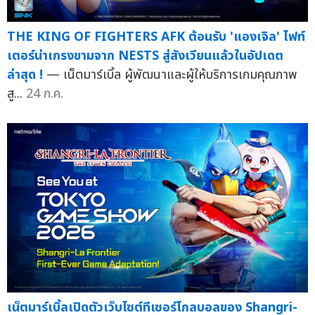
THE KING OF FIGHTERS AFK ต้อนรับ 'แองเจิล' ไฟท์
เตอร์น่าเกรงขามจาก NESTS สู่สังเวียนแล้วในอัปเดต
ล่าสุด !
— เน็ตมาร์เบิ้ล ผู้พัฒนาและผู้ให้บริการเกมคุณภาพ
สู...
24 ก.ค.
เน็ตมาร์เบิ้ลเปิดตัวเว็บไซต์ทีเซอร์โกลบอลของ Shangri-