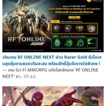
เติมเกม RF ONLINE NEXT ผ่าน Razer Gold รับไอเท
มสุดคุ้มตามยอดเติมสะสม พร้อมสิทธิ์ลุ้นรับรางวัลพิเศษ !
— เกม Sci-Fi MMORPG แห่งโลกจักรกล 'RF ONLINE
NEXT' จา...
03 ส.ค.