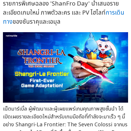
รายการพิเศษฉลอง 'ShanFro Day' นำเสนอราย
ละเอียดเกมใหม่ ภาพตัวละคร และ PV ไฮไลท์
การเดิน
ทาง
ของซันราคุและเอมุล
เน็ตมาร์เบิ้ล ผู้พัฒนาและผู้เผยแพร่เกมคุณภาพสูงชั้นนำ ได้
เปิดเผยรายละเอียดใหม่สำหรับเกมมือถือที่กำลังจะมาเร็ว ๆ นี้
อย่าง Shangri-La Frontier: The Seven Colossi จากบร