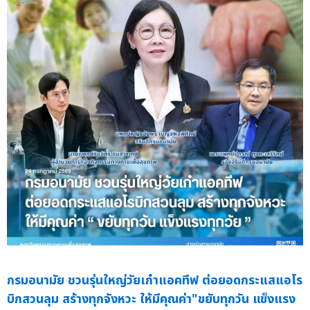
กรมอนามัย ชวนรุ่นใหญ่วัยเก๋าแอคทีฟ ต่อยอดกระแสแอโร
บิกสวนลุม สร้างทุกจังหวะ ให้มีคุณค่า"ขยับทุกวัน แข็งแรง