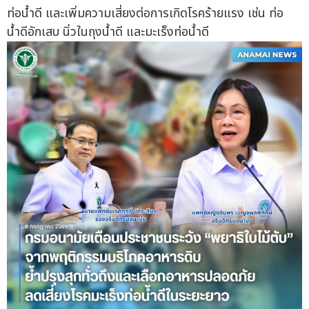
ท่อน้ำดี และเพิ่มความเสี่ยงต่อการเกิดโรคร้ายแรง เช่น ท่อ
น้ำดีอักเสบ นิ่วในถุงน้ำดี และมะเร็งท่อน้ำดี