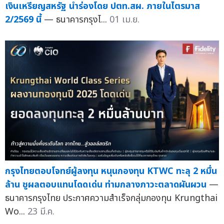
เงินเหรียญสหรัฐ นำร่องโดย ปตท.สผ. ภายในไตรมาส
2/2569 นี้
— ธนาคารกรุงไ...
01 เม.ย.
กรุงไทยตอบโจทย์ผู้ลงทุน หนุนกองทุน KTWC ทะลุ 2 หมื่น
ล้าน ชูผลตอบแทนโดดเด่น ท่ามกลางภาวะตลาดผันผวน
—
ธนาคารกรุงไทย ประกาศความสำเร็จกลุ่มกองทุน Krungthai
Wo...
23 มี.ค.