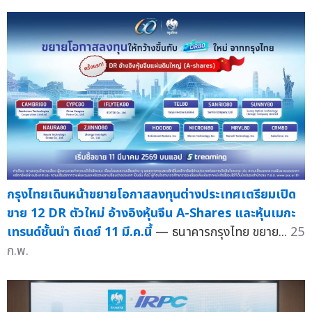
กรุงไทยเดินหน้าขยายโอกาสลงทุนต่างประเทศเตรียมเปิด
ขาย 12 DR ตัวใหม่ อ้างอิงหุ้นจีน A-Shares และหุ้นเมกะ
เทรนด์ชั้นนำ ดีเดย์ 11 มี.ค.นี้
— ธนาคารกรุงไทย ขยาย...
25
ก.พ.