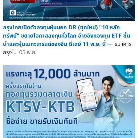
กรุงไทยเปิดตัวลงทุนหุ้นนอก DR (ชุดใหม่) "10 หลัก
ทรัพย์" ขยายโอกาสลงทุนทั่วโลก อ้างอิงกองทุน ETF ชั้น
นำและหุ้นเมกะเทรนด์ของจีน ดีเดย์ 11 พ.ย. นี้
— ธนาคาร
กรุงไ...
05 พ.ย.