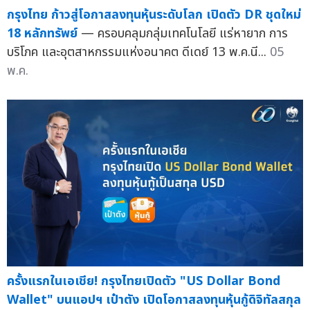
กรุงไทย ก้าวสู่โอกาสลงทุนหุ้นระดับโลก เปิดตัว DR ชุดใหม่
18 หลักทรัพย์
— ครอบคลุมกลุ่มเทคโนโลยี แร่หายาก การ
บริโภค และอุตสาหกรรมแห่งอนาคต ดีเดย์ 13 พ.ค.นี...
05
พ.ค.
ครั้งแรกในเอเชีย! กรุงไทยเปิดตัว "US Dollar Bond
Wallet" บนแอปฯ เป๋าตัง เปิดโอกาสลงทุนหุ้นกู้ดิจิทัลสกุล