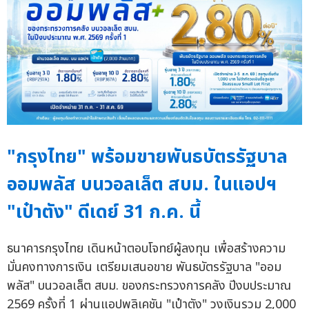
"กรุงไทย" พร้อมขายพันธบัตรรัฐบาล
ออมพลัส บนวอลเล็ต สบม. ในแอปฯ
"เป๋าตัง" ดีเดย์ 31 ก.ค. นี้
ธนาคารกรุงไทย เดินหน้าตอบโจทย์ผู้ลงทุน เพื่อสร้างความ
มั่นคงทางการเงิน เตรียมเสนอขาย พันธบัตรรัฐบาล "ออม
พลัส" บนวอลเล็ต สบม. ของกระทรวงการคลัง ปีงบประมาณ
2569 ครั้งที่ 1 ผ่านแอปพลิเคชัน "เป๋าตัง" วงเงินรวม 2,000