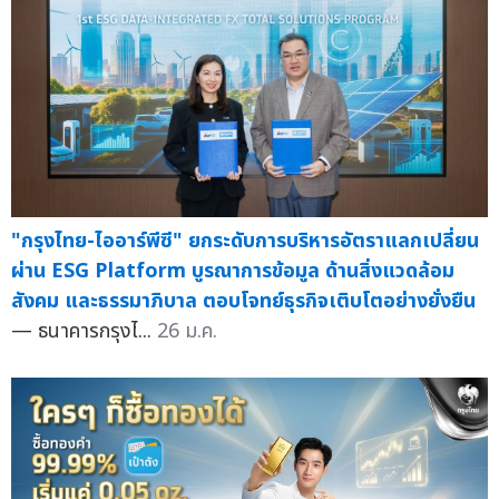
"กรุงไทย-ไออาร์พีซี" ยกระดับการบริหารอัตราแลกเปลี่ยน
ผ่าน ESG Platform บูรณาการข้อมูล ด้านสิ่งแวดล้อม
สังคม และธรรมาภิบาล ตอบโจทย์ธุรกิจเติบโตอย่างยั่งยืน
— ธนาคารกรุงไ...
26 ม.ค.