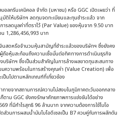
ลบอลกรีนเคมิคอล จำกัด (มหาชน) หรือ GGC เปิดเผยว่า ที่
ติอนุมัติให้บริษัทฯ ลดทุนจดทะเบียนและทุนชำระแล้ว จาก
รลดมูลค่าที่ตราไว้ (Par Value) ของหุ้นจาก 9.50 บาท
นวน 1,286,456,993 บาท
งินสดหรือจำนวนหุ้นสามัญที่ชำระแล้วของบริษัทฯ ซึ่งยังคง
ผู้ถือหุ้นสะท้อนถึงความเชื่อมั่นต่อทิศทางการดำเนินธุรกิจ
งบริษัทฯ ซึ่งเป็นส่วนสำคัญในการล้างผลขาดทุนสะสมทาง
ียมความพร้อมในการสร้างคุณค่า (Value Creation) เพื่อ
ะเป็นไปตามหลักเกณฑ์ที่เกี่ยวข้อง
้าทายจากสถานการณ์ความไม่สงบในภูมิภาคตะวันออกกลาง
ไรก็ตาม GGC ยังคงรักษาศักยภาพการแข่งขันได้อย่าง
 ที่มีกำไรสุทธิ 96 ล้านบาท จากความต้องการใช้ไบโอ
สัดส่วนการผสมน้ำมันไบโอดีเซลเป็น B7 ควบคู่กับการผลักดัน