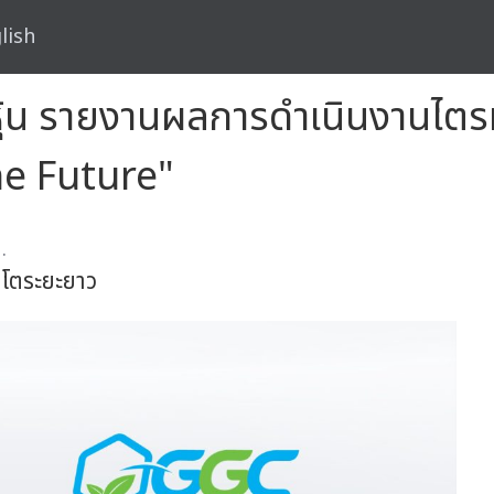
lish
อหุ้น รายงานผลการดำเนินงานไต
he Future"
.
บโตระยะยาว