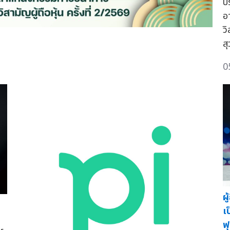
ป
อ
วิ
ส
0
ผ
เ
ฟ