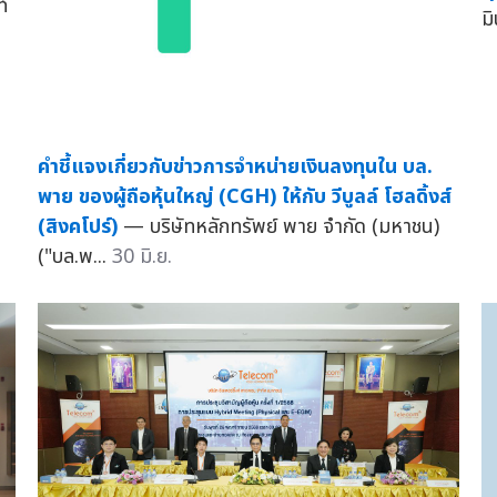
์
มิ
คำชี้แจงเกี่ยวกับข่าวการจำหน่ายเงินลงทุนใน บล.
พาย ของผู้ถือหุ้นใหญ่ (CGH) ให้กับ วีบูลล์ โฮลดิ้งส์
(สิงคโปร์)
— บริษัทหลักทรัพย์ พาย จำกัด (มหาชน)
("บล.พ...
30 มิ.ย.