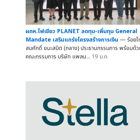
ผถห.ไฟเขียว PLANET ลดทุน-เพิ่มทุน General
Mandate เสริมแกร่งโครงสร้างการเงิน
— ร้อยโ
สมศักดิ์ ยมะสมิต (กลาง) ประธานกรรมการ พร้อมด้ว
คณะกรรมการ บริษัท แพลน...
19 ม.ค.