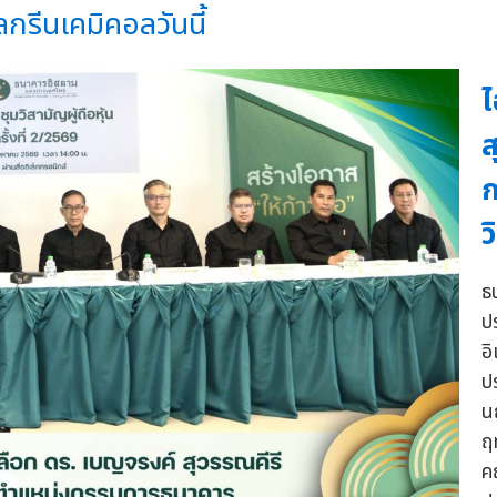
ลกรีนเคมิคอลวันนี้
ไ
ส
ก
ว
ธ
ปร
อ
ป
น
ฤ
ค