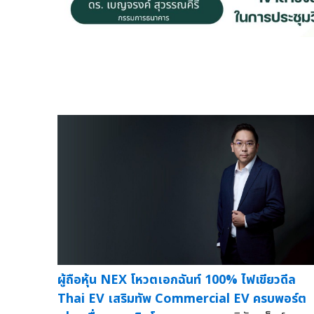
ผู้ถือหุ้น NEX โหวตเอกฉันท์ 100% ไฟเขียวดีล
Thai EV เสริมทัพ Commercial EV ครบพอร์ต