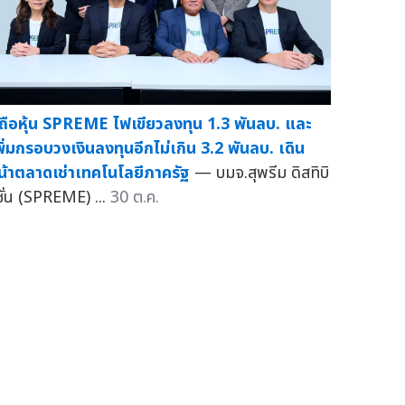
ู้ถือหุ้น SPREME ไฟเขียวลงทุน 1.3 พันลบ. และ
พิ่มกรอบวงเงินลงทุนอีกไม่เกิน 3.2 พันลบ. เดิน
น้าตลาดเช่าเทคโนโลยีภาครัฐ
— บมจ.สุพรีม ดิสทิบิ
ชั่น (SPREME) ...
30 ต.ค.