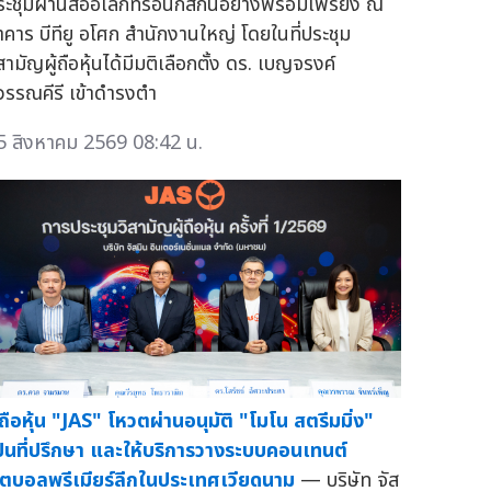
ระชุมผ่านสื่ออิเล็กทรอนิกส์กันอย่างพร้อมเพรียง ณ
าคาร บีทียู อโศก สำนักงานใหญ่ โดยในที่ประชุม
สามัญผู้ถือหุ้นได้มีมติเลือกตั้ง ดร. เบญจรงค์
ุวรรณคีรี เข้าดำรงตำ
5 สิงหาคม 2569 08:42 น.
ู้ถือหุ้น "JAS" โหวตผ่านอนุมัติ "โมโน สตรีมมิ่ง"
ป็นที่ปรึกษา และให้บริการวางระบบคอนเทนต์
ุตบอลพรีเมียร์ลีกในประเทศเวียดนาม
— บริษัท จัส