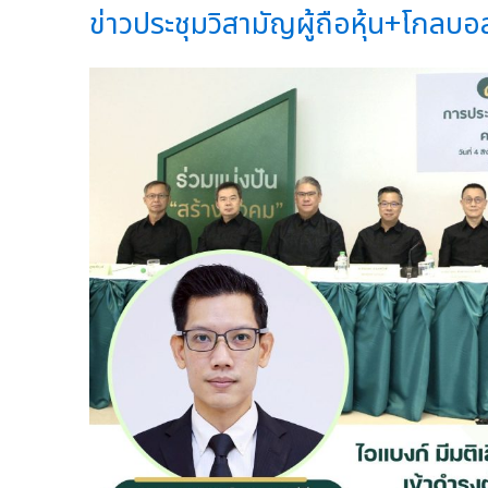
ข่าวประชุมวิสามัญผู้ถือหุ้น+โกลบอ