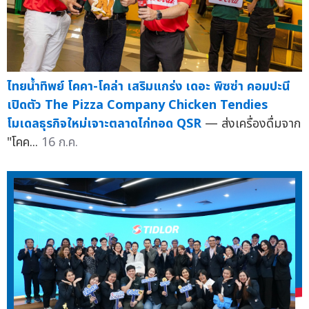
ไทยน้ำทิพย์ โคคา-โคล่า เสริมแกร่ง เดอะ พิซซ่า คอมปะนี
เปิดตัว The Pizza Company Chicken Tendies
โมเดลธุรกิจใหม่เจาะตลาดไก่ทอด QSR
— ส่งเครื่องดื่มจาก
"โคค...
16 ก.ค.