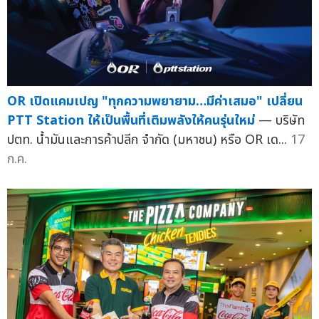
OR เปิดแคมเปญ "ทุกความพยายาม…มีค่าเสมอ" เปลี่ยน
PTT Station ให้เป็นพื้นที่เติมพลังให้คนรุ่นใหม่
— บริษัท
ปตท. น้ำมันและการค้าปลีก จำกัด (มหาชน) หรือ OR เด...
17
ก.ค.