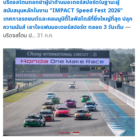
บริดจสโตนตอกย้ำผู้นำด้านมอเตอร์สปอร์ตในฐานะผู้
สนับสนุนหลักในงาน "IMPACT Speed Fest 2026"
เทศกาลรถยนต์และคอมมูนิตี้ไลฟ์สไตล์ที่ยิ่งใหญ่ที่สุด ปลุก
ความมันส์ เอาใจแฟนมอเตอร์สปอร์ต ตลอด 3 วันเต็ม
—
บริดจสโตน ป...
31 ก.ค.