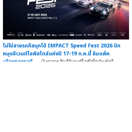
ไม่ใช่สายรถก็สนุกได้ IMPACT Speed Fest 2026 ปัก
หมุดอีเวนต์ไลฟ์สไตล์แห่งปี 17-19 ก.ค.นี้ อิมแพ็ค
เมืองทองธานี
— นับถอยหลังสู่อีเวนต์ไลฟ์สไตล์แห่งปี
"IMPACT...
10 ก.ค.