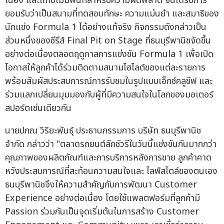
เนื่อง และแทบไม่มีพื้นที่สำหรับความผิดพลาด จนได้รับการ
ยอมรับว่าเป็นสนามที่ทดสอบทักษะ ความแม่นยำ และสมาธิของ
นักแข่ง Formula 1 ได้อย่างแท้จริง กิจกรรมดังกล่าวเป็น
ส่วนหนึ่งของซีรีส์ Final Pit on Stage ที่ธนบุรีพานิชจัดขึ้น
อย่างต่อเนื่องตลอดฤดูกาลการแข่งขัน Formula 1 เพื่อเปิด
โอกาสให้ลูกค้าได้ร่วมติดตามสนามไฮไลต์ของแต่ละรายการ
พร้อมสัมผัสประสบการณ์การรับชมในรูปแบบเอ็กซ์คลูซีฟ และ
ร่วมแลกเปลี่ยนมุมมองกับผู้ที่มีความสนใจในโลกของมอเตอร์
สปอร์ตเช่นเดียวกัน
นายปภณ วิริยะพันธุ์ ประธานกรรมการ บริษัท ธนบุรีพานิช
จำกัด กล่าวว่า "ตลาดรถยนต์ลักชัวรีในวันนี้แข่งขันกันมากกว่า
คุณภาพของผลิตภัณฑ์และการบริการหลังการขาย ลูกค้าคาด
หวังประสบการณ์ที่สะท้อนความสนใจและ ไลฟ์สไตล์ของตนเอง
ธนบุรีพานิชจึงให้ความสำคัญกับการพัฒนา Customer
Experience อย่างต่อเนื่อง โดยใช้แพลตฟอร์มที่ลูกค้ามี
Passion ร่วมกันเป็นจุดเริ่มต้นในการสร้าง Customer