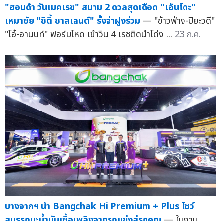
"ฮอนด้า วันเมคเรซ" สนาม 2 ดวลสุดเดือด "เอ็นโดะ"
เหมาชัย "ซิตี้ ชาลเลนต์" รั้งจ่าฝูงร่วม
— "ข้าวฟ่าง-ปิยะวดี"
"โอ๋-อานนท์" ฟอร์มโหด เข้าวิน 4 เรซติดนำโด่ง ...
23 ก.ค.
บางจากฯ นำ Bangchak Hi Premium + Plus โชว์
สมรรถนะน้ำมันเชื้อเพลิงจากรถแข่งสู่รถคุณ
— ในงาน