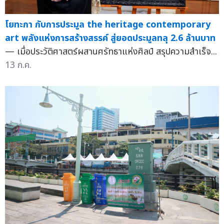
โยทะกา กับการประมูล the heritage contemporary
art พลังแห่งการสร้างสรรค์ สู่ยอดประมูลทลุ 2.6 ล้านบาท
— เมื่อประวัติศาสตร์ผสานศรัทธาแห่งศิลป์ สรุปความสำเร็จ...
13 ก.ค.