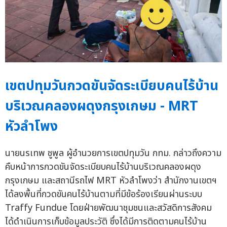
เขตปทุมวันกวดขันจัดระเบียบคนไร้บ้าน
บริเวณคลองผดุงกรุงเกษม - MRT
หัวลำโพง
นายนรเทพ ชูพูล ผู้อำนวยการเขตปทุมวัน กทม. กล่าวถึงความ
คืบหน้าการกวดขันจัดระเบียบคนไร้บ้านบริเวณคลองผดุง
กรุงเกษม และสถานีรถไฟ MRT หัวลำโพงว่า สำนักงานเขตฯ
ได้ลงพื้นที่กวดขันคนไร้บ้านตามที่มีข้อร้องเรียนผ่านระบบ
Traffy Fundue โดยฝ่ายพัฒนาชุมชนและสวัสดิการสังคม
ได้ดำเนินการเก็บข้อมูลประวัติ ซึ่งได้มีการติดตามคนไร้บ้าน