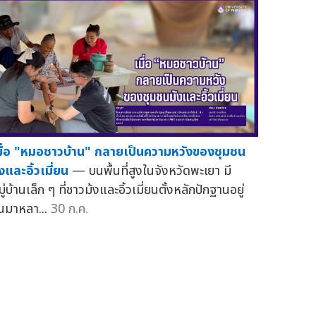
มื่อ "หมอชาวบ้าน" กลายเป็นความหวังของชุมชน
งและอิ้วเมี่ยน
— บนพื้นที่สูงในจังหวัดพะเยา มี
ู่บ้านเล็ก ๆ ที่ชาวม้งและอิ้วเมี่ยนตั้งหลักปักฐานอยู่
ันมาหลา...
30 ก.ค.