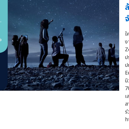
ล
ใ
ง
Z
ป
ป
E
น
7
เ
ส
ร
h