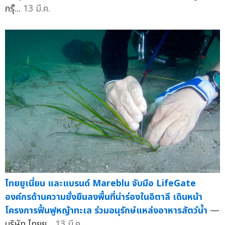
กรุ๊...
13 มี.ค.
ไทยยูเนี่ยน และแบรนด์ Mareblu จับมือ LifeGate
องค์กรด้านความยั่งยืนลงพื้นที่นำร่องในอิตาลี เดินหน้า
โครงการฟื้นฟูหญ้าทะเล ร่วมอนุรักษ์แหล่งอาหารสัตว์น้ำ
—
บริษัท ไทยย...
13 มี.ค.