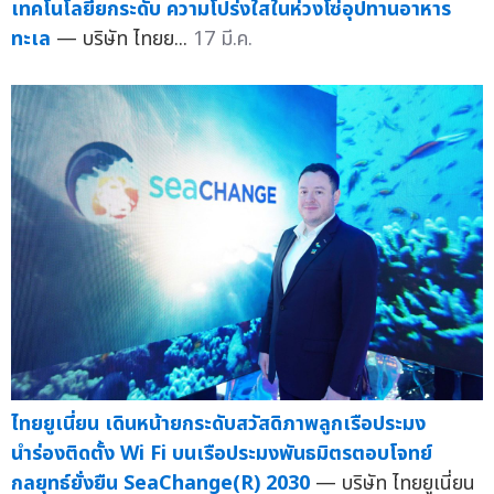
เทคโนโลยียกระดับ ความโปร่งใสในห่วงโซ่อุปทานอาหาร
ทะเล
— บริษัท ไทยย...
17 มี.ค.
ไทยยูเนี่ยน เดินหน้ายกระดับสวัสดิภาพลูกเรือประมง
นำร่องติดตั้ง Wi Fi บนเรือประมงพันธมิตรตอบโจทย์
กลยุทธ์ยั่งยืน SeaChange(R) 2030
— บริษัท ไทยยูเนี่ยน