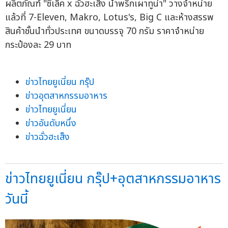
ผลิตภัณฑ์ "ซีเล็ค x ฉั่วฮะเส็ง น้ำพริกเผาทูน่า" วางจำหน่าย
แล้วที่ 7-Eleven, Makro, Lotus's, Big C และห้างสรรพ
สินค้าชั้นนำทั่วประเทศ ขนาดบรรจุ 70 กรัม ราคาจำหน่าย
กระป๋องละ 29 บาท
ข่าวไทยยูเนี่ยน กรุ๊ป
ข่าวอุตสาหกรรมอาหาร
ข่าวไทยยูเนี่ยน
ข่าวอันดับหนึ่ง
ข่าวฉั่วฮะเส็ง
ข่าวไทยยูเนี่ยน กรุ๊ป+อุตสาหกรรมอาหาร
วันนี้