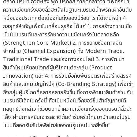
ตลาด บริษัท ฉั่วฮะเส็ง ฟู้ดโปรดักส์ จำกัดกล่าวว่า "เพื่อรักษา
ความแข็งแกร่งของฉั่วฮะเส็งในฐานะแบรนด์น้ำพริกเผาอันดับ
หนึ่งของประเทศต่อเนื่องกันถึงสองปีซ้อน เราได้เดินหน้า 4
กลยุทธ์สำคัญเพื่อขับเคลื่อนธุรกิจ ได้แก่ 1. การสร้างความเชื่อ
มั่นในแบรนด์และการรักษาความแข็งแกร่งในตลาดหลัก
(Strengthen Core Market) 2. การขยายช่องทางจัด
จำหน่าย (Channel Expansion) ทั้ง Modern Trade,
Traditional Trade และช่องทางออนไลน์ 3. การพัฒนา
สินค้าใหม่ให้ตอบโจทย์ผู้บริโภคแต่ละกลุ่ม (Product
Innovation) และ 4. การร่วมมือกับพันธมิตรเพื่อสร้างสรรค์
สินค้าและแคมเปญใหม่ๆ (Co-Branding Strategy) เพื่อเข้า
ถึงกลุ่มผู้บริโภคที่หลากหลายยิ่งขึ้น ซึ่งการพัฒนาสินค้าร่วมกับ
แบรนด์ซีเล็คในครั้งนี้ ถือเป็นหนึ่งในจิ๊กซอว์ชิ้นสำคัญภายใต้
กลยุทธ์ดังกล่าวที่ช่วยตอกย้ำความแข็งแกร่งของแบรนด์ฉั่วฮะ
เส็ง ผ่านการหยิบเอารสชาติต้นตำรับครัวไทยมานำเสนอในรูป
แบบที่สอดรับกับไลฟ์สไตล์ของคนรุ่นใหม่มากยิ่งขึ้น"