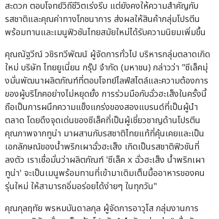
สะดวก ตอบโจทย์วิถีชีวิตเร่งรีบ แต่ยังคงให้ความสำคัญกับ
รสชาติและคุณค่าทางโภชนาการ ส่งผลให้สินค้ากลุ่มโปรตีน
พร้อมทานและเมนูฟิวชันไทยสมัยใหม่ได้รับความนิยมเพิ่มขึ้น
คุณณัฐวีณ์ วชิรทวีพัฒน์ ผู้จัดการทั่วไป บริหารกลุ่มตลาดเกิด
ใหม่ บริษัท ไทยยูเนี่ยน กรุ๊ป จำกัด (มหาชน) กล่าวว่า "ซีเล็คมุ่
งมั่นพัฒนาผลิตภัณฑ์ที่ตอบโจทย์ไลฟ์สไตล์และความต้องการ
ของผู้บริโภคอย่างไม่หยุดยั้ง การร่วมมือกับฉั่วฮะเส็งในครั้งนี้
ถือเป็นการผนึกความแข็งแกร่งของสองแบรนด์ที่เป็นผู้นำ
ตลาด โดยดึงจุดเด่นของซีเล็คที่เป็นผู้เชี่ยวชาญด้านโปรตีน
คุณภาพจากทูน่า มาผสานกับรสชาติไทยแท้ที่คุ้นเคยและเป็น
เอกลักษณ์ของน้ำพริกเผาฉั่วฮะเส็ง เกิดเป็นรสชาติฟิวชันที่
ลงตัว เราเชื่อมั่นว่าผลิตภัณฑ์ 'ซีเล็ค x ฉั่วฮะเส็ง น้ำพริกเผา
ทูน่า' จะเป็นเมนูพร้อมทานที่เข้ามาเติมเต็มมื้ออาหารของคน
รุ่นใหม่ ให้สามารถอิ่มอร่อยได้ง่ายๆ ในทุกวัน"
คุณกุลฤทัย พรหมบันดาลกุล ผู้จัดการอาวุโส กลุ่มงานการ