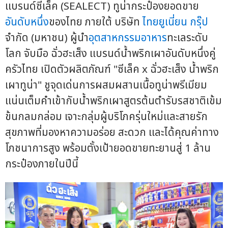
แบรนด์ซีเล็ค (SEALECT) ทูน่ากระป๋องยอดขาย
อันดับหนึ่ง
ของไทย ภายใต้ บริษัท
ไทยยูเนี่ยน กรุ๊ป
จำกัด (มหาชน) ผู้นำ
อุตสาหกรรมอาหาร
ทะเลระดับ
โลก จับมือ ฉั่วฮะเส็ง แบรนด์น้ำพริกเผาอันดับหนึ่งคู่
ครัวไทย เปิดตัวผลิตภัณฑ์ "ซีเล็ค x ฉั่วฮะเส็ง น้ำพริก
เผาทูน่า" ชูจุดเด่นการผสมผสานเนื้อทูน่าพรีเมียม
แน่นเต็มคำเข้ากับน้ำพริกเผาสูตรต้นตำรับรสชาติเข้ม
ข้นกลมกล่อม เจาะกลุ่มผู้บริโภครุ่นใหม่และสายรัก
สุขภาพที่มองหาความอร่อย สะดวก และได้คุณค่าทาง
โภชนาการสูง พร้อมตั้งเป้ายอดขายทะยานสู่ 1 ล้าน
กระป๋องภายในปีนี้