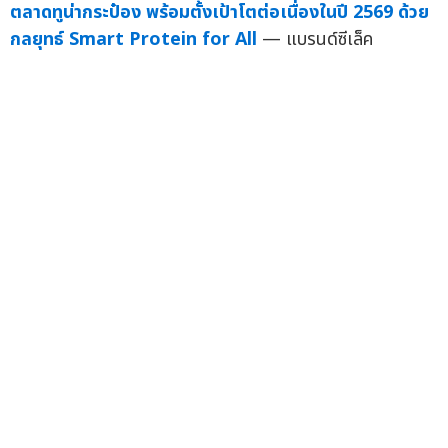
ตลาดทูน่ากระป๋อง พร้อมตั้งเป้าโตต่อเนื่องในปี 2569 ด้วย
กลยุทธ์ Smart Protein for All
— แบรนด์ซีเล็ค
(SEALE...
28 พ.ย.
ซีเล็ค x เด็กสมบูรณ์ เปิดตัว "ปลาทูน่านึ่งซีอิ๊ว" ครั้งแรก
ของโลก ชูธง SMART PROTEIN คู่ความอร่อยคูณสอง