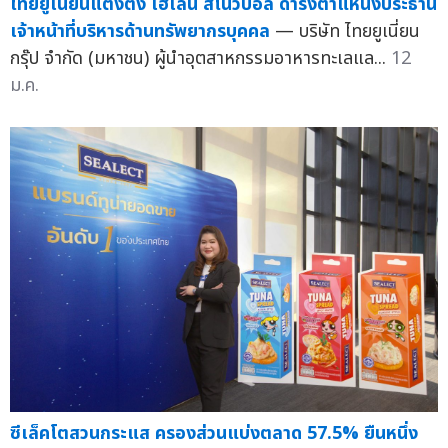
ไทยยูเนี่ยนแต่งตั้ง เฮเลน สโนว์บอล ดำรงตำแหน่งประธาน
เจ้าหน้าที่บริหารด้านทรัพยากรบุคคล
— บริษัท ไทยยูเนี่ยน
กรุ๊ป จำกัด (มหาชน) ผู้นำอุตสาหกรรมอาหารทะเลแล...
12
ม.ค.
ซีเล็คโตสวนกระแส ครองส่วนแบ่งตลาด 57.5% ยืนหนึ่ง