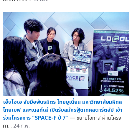
เอ็นไอเอ จับมือพันธมิตร ไทยยูเนี่ยน มหาวิทยาลัยมหิดล
ไทยเบฟ และเนสท์เล่ เปิดรับสมัครฟู้ดเทคสตาร์ตอัป เข้า
ร่วมโครงการ "SPACE-F ปี 7"
— ขยายโอกาส ผ่านโครง
กา...
24 ก.พ.