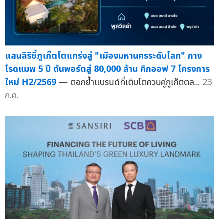
แสนสิริชี้ภูเก็ตโตแกร่งสู่ "เมืองมหานครระดับโลก" กาง
โรดแมพ 5 ปี ดันพอร์ตสู่ 80,000 ล้าน คิกออฟ 7 โครงการ
ใหม่ H2/2569
— ตอกย้ำแบรนด์ที่เติบโตควบคู่ภูเก็ตตล...
23
ก.ค.