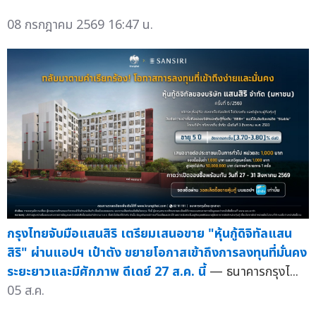
08 กรกฎาคม 2569 16:47 น.
กรุงไทยจับมือแสนสิริ เตรียมเสนอขาย "หุ้นกู้ดิจิทัลแสน
สิริ" ผ่านแอปฯ เป๋าตัง ขยายโอกาสเข้าถึงการลงทุนที่มั่นคง
ระยะยาวและมีศักภาพ ดีเดย์ 27 ส.ค. นี้
— ธนาคารกรุงไ...
05 ส.ค.