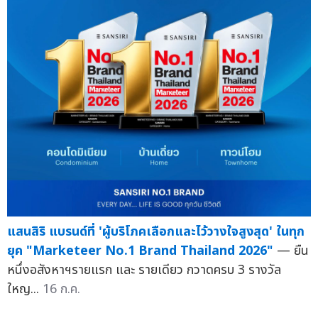
แสนสิริ แบรนด์ที่ 'ผู้บริโภคเลือกและไว้วางใจสูงสุด' ในทุก
ยุค "Marketeer No.1 Brand Thailand 2026"
— ยืน
หนึ่งอสังหาฯรายแรก และ รายเดียว กวาดครบ 3 รางวัล
ใหญ...
16 ก.ค.