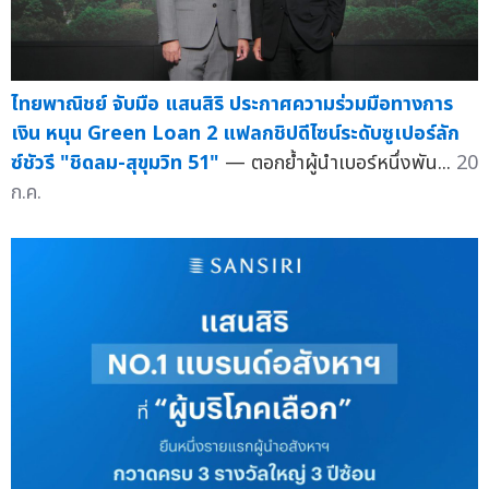
ไทยพาณิชย์ จับมือ แสนสิริ ประกาศความร่วมมือทางการ
เงิน หนุน Green Loan 2 แฟลกชิปดีไซน์ระดับซูเปอร์ลัก
ซ์ชัวรี "ชิดลม-สุขุมวิท 51"
— ตอกย้ำผู้นำเบอร์หนึ่งพัน...
20
ก.ค.