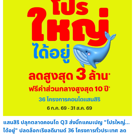
แสนสิริ ปลุกตลาดคอนโด Q3 ส่งบิ๊กแคมเปญ "โปรใหญ่…
ได้อยู่" ปลดล็อกเรียลดีมานด์ 36 โครงการทั่วประเทศ ลด