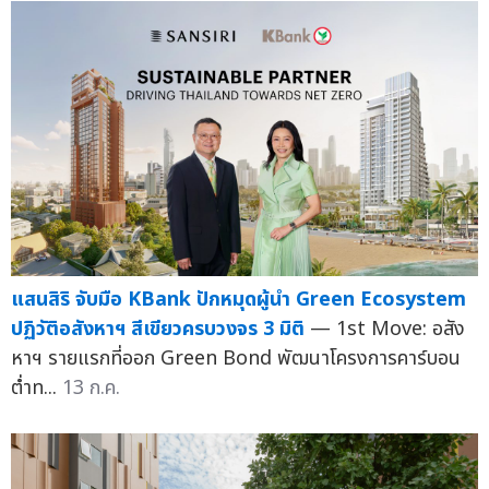
แสนสิริ จับมือ KBank ปักหมุดผู้นำ Green Ecosystem
ปฏิวัติอสังหาฯ สีเขียวครบวงจร 3 มิติ
— 1st Move: อสัง
หาฯ รายแรกที่ออก Green Bond พัฒนาโครงการคาร์บอน
ต่ำท...
13 ก.ค.