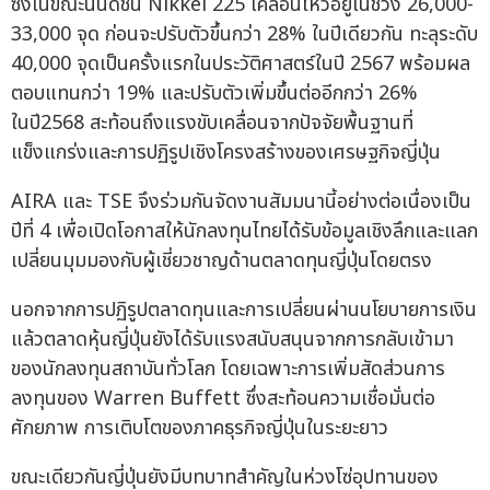
ซึ่งในขณะนั้นดัชนี Nikkei 225 เคลื่อนไหวอยู่ในช่วง 26,000-
33,000 จุด ก่อนจะปรับตัวขึ้นกว่า 28% ในปีเดียวกัน ทะลุระดับ
40,000 จุดเป็นครั้งแรกในประวัติศาสตร์ในปี 2567 พร้อมผล
ตอบแทนกว่า 19% และปรับตัวเพิ่มขึ้นต่ออีกกว่า 26%
ในปี2568 สะท้อนถึงแรงขับเคลื่อนจากปัจจัยพื้นฐานที่
แข็งแกร่งและการปฏิรูปเชิงโครงสร้างของเศรษฐกิจญี่ปุ่น
AIRA และ TSE จึงร่วมกันจัดงานสัมมนานี้อย่างต่อเนื่องเป็น
ปีที่ 4 เพื่อเปิดโอกาสให้นักลงทุนไทยได้รับข้อมูลเชิงลึกและแลก
เปลี่ยนมุมมองกับผู้เชี่ยวชาญด้านตลาดทุนญี่ปุ่นโดยตรง
นอกจากการปฏิรูปตลาดทุนและการเปลี่ยนผ่านนโยบายการเงิน
แล้วตลาดหุ้นญี่ปุ่นยังได้รับแรงสนับสนุนจากการกลับเข้ามา
ของนักลงทุนสถาบันทั่วโลก โดยเฉพาะการเพิ่มสัดส่วนการ
ลงทุนของ Warren Buffett ซึ่งสะท้อนความเชื่อมั่นต่อ
ศักยภาพ การเติบโตของภาคธุรกิจญี่ปุ่นในระยะยาว
ขณะเดียวกันญี่ปุ่นยังมีบทบาทสำคัญในห่วงโซ่อุปทานของ