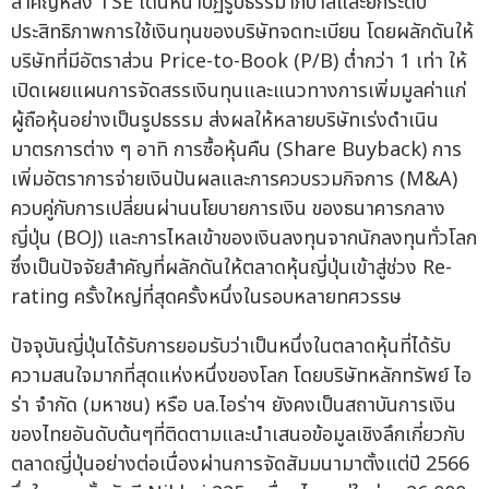
สำคัญหลัง TSE เดินหน้าปฏิรูปธรรมาภิบาลและยกระดับ
ประสิทธิภาพการใช้เงินทุนของบริษัทจดทะเบียน โดยผลักดันให้
บริษัทที่มีอัตราส่วน Price-to-Book (P/B) ต่ำกว่า 1 เท่า ให้
เปิดเผยแผนการจัดสรรเงินทุนและแนวทางการเพิ่มมูลค่าแก่
ผู้ถือหุ้นอย่างเป็นรูปธรรม ส่งผลให้หลายบริษัทเร่งดำเนิน
มาตรการต่าง ๆ อาทิ การซื้อหุ้นคืน (Share Buyback) การ
เพิ่มอัตราการจ่ายเงินปันผลและการควบรวมกิจการ (M&A)
ควบคู่กับการเปลี่ยนผ่านนโยบายการเงิน ของธนาคารกลาง
ญี่ปุ่น (BOJ) และการไหลเข้าของเงินลงทุนจากนักลงทุนทั่วโลก
ซึ่งเป็นปัจจัยสำคัญที่ผลักดันให้ตลาดหุ้นญี่ปุ่นเข้าสู่ช่วง Re-
rating ครั้งใหญ่ที่สุดครั้งหนึ่งในรอบหลายทศวรรษ
ปัจจุบันญี่ปุ่นได้รับการยอมรับว่าเป็นหนึ่งในตลาดหุ้นที่ได้รับ
ความสนใจมากที่สุดแห่งหนึ่งของโลก โดยบริษัทหลักทรัพย์ ไอ
ร่า จำกัด (มหาชน) หรือ บล.ไอร่าฯ ยังคงเป็นสถาบันการเงิน
ของไทยอันดับต้นๆที่ติดตามและนำเสนอข้อมูลเชิงลึกเกี่ยวกับ
ตลาดญี่ปุ่นอย่างต่อเนื่องผ่านการจัดสัมมนามาตั้งแต่ปี 2566