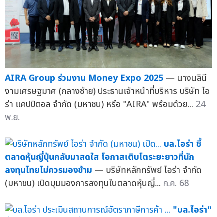
AIRA Group ร่วมงาน Money Expo 2025
— นางนลินี
งามเศรษฐมาศ (กลางซ้าย) ประธานเจ้าหน้าที่บริหาร บริษัท ไอ
ร่า แคปปิตอล จำกัด (มหาชน) หรือ "AIRA" พร้อมด้วย...
24
พ.ย.
บล.ไอร่า ชี้
ตลาดหุ้นญี่ปุ่นกลับมาสดใส โอกาสเติบโตระยะยาวที่นัก
ลงทุนไทยไม่ควรมองข้าม
— บริษัทหลักทรัพย์ ไอร่า จำกัด
(มหาชน) เปิดมุมมองการลงทุนในตลาดหุ้นญี่...
ก.ค. 68
"บล.ไอร่า"