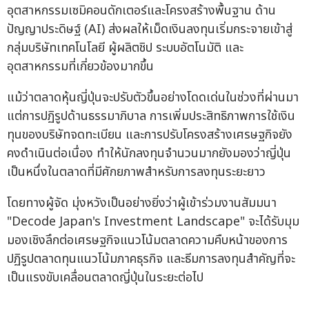
อุตสาหกรรมเซมิคอนดักเตอร์และโครงสร้างพื้นฐาน ด้าน
ปัญญาประดิษฐ์ (AI) ส่งผลให้เม็ดเงินลงทุนเริ่มกระจายเข้าสู่
กลุ่มบริษัทเทคโนโลยี ผู้ผลิตชิป ระบบอัตโนมัติ และ
อุตสาหกรรมที่เกี่ยวข้องมากขึ้น
แม้ว่าตลาดหุ้นญี่ปุ่นจะปรับตัวขึ้นอย่างโดดเด่นในช่วงที่ผ่านมา
แต่การปฏิรูปด้านธรรมาภิบาล การเพิ่มประสิทธิภาพการใช้เงิน
ทุนของบริษัทจดทะเบียน และการปรับโครงสร้างเศรษฐกิจยัง
คงดำเนินต่อเนื่อง ทำให้นักลงทุนจำนวนมากยังมองว่าญี่ปุ่น
เป็นหนึ่งในตลาดที่มีศักยภาพสำหรับการลงทุนระยะยาว
โดยทางผู้จัด มุ่งหวังเป็นอย่างยิ่งว่าผู้เข้าร่วมงานสัมมนา
"Decode Japan's Investment Landscape" จะได้รับมุม
มองเชิงลึกต่อเศรษฐกิจแนวโน้มตลาดความคืบหน้าของการ
ปฏิรูปตลาดทุนแนวโน้มภาคธุรกิจ และธีมการลงทุนสำคัญที่จะ
เป็นแรงขับเคลื่อนตลาดญี่ปุ่นในระยะต่อไป