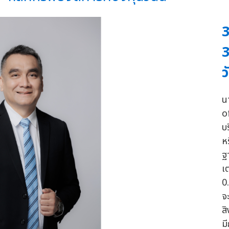
3
3
ว
น
o
บ
ห
ฐ
เ
0
จ
ส
ม