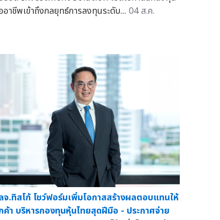
ืออาชีพเข้าถึงกลยุทธ์การลงทุนระดับ...
04 ส.ค.
ลจ.ทิสโก้ โชว์ฟอร์มเพิ่มโอกาสสร้างผลตอบแทนให้
ูกค้า บริหารกองทุนหุ้นไทยสุดฝีมือ - ประกาศจ่าย