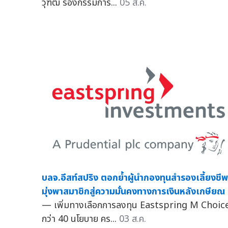
วุฑฒิ รองกรรมการ...
05 ส.ค.
บลจ.อีสท์สปริง ตอกย้ำผู้นำกองทุนสำรองเลี้ยงชีพ
มุ่งพาสมาชิกสู่ความมั่นคงทางการเงินหลังเกษียณ
— เพิ่มทางเลือกการลงทุน Eastspring M Choic
กว่า 40 นโยบาย คร...
03 ส.ค.