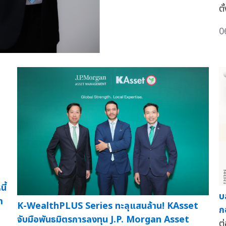
ต
0
ี้
บ
า
K-WealthPLUS Series ทะลุแสนล้าน! KAsset
ก
จับมือพันธมิตรการลงทุน J.P. Morgan Asset
ต