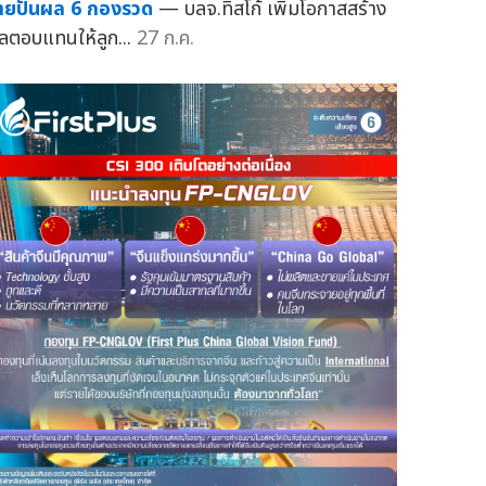
่ายปันผล 6 กองรวด
— บลจ.ทิสโก้ เพิ่มโอกาสสร้าง
ลตอบแทนให้ลูก...
27 ก.ค.