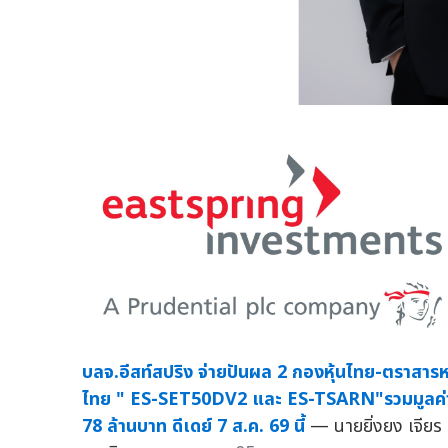
บลจ.อีสท์สปริง จ่ายปันผล 2 กองหุ้นไทย-ตราสารหน
ไทย " ES-SET50DV2 และ ES-TSARN"รวมมูลค่
78 ล้านบาท ดีเดย์ 7 ส.ค. 69 นี้
— นายยิ่งยง เจียร