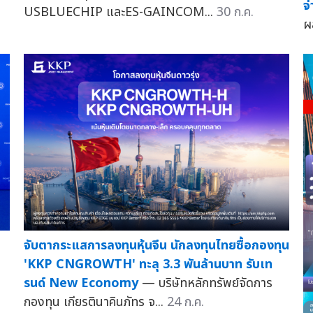
จ
USBLUECHIP และES-GAINCOM...
30 ก.ค.
ผ
จับตากระแสการลงทุนหุ้นจีน นักลงทุนไทยซื้อกองทุน
'KKP CNGROWTH' ทะลุ 3.3 พันล้านบาท รับเท
รนด์ New Economy
— บริษัทหลักทรัพย์จัดการ
กองทุน เกียรตินาคินภัทร จ...
24 ก.ค.