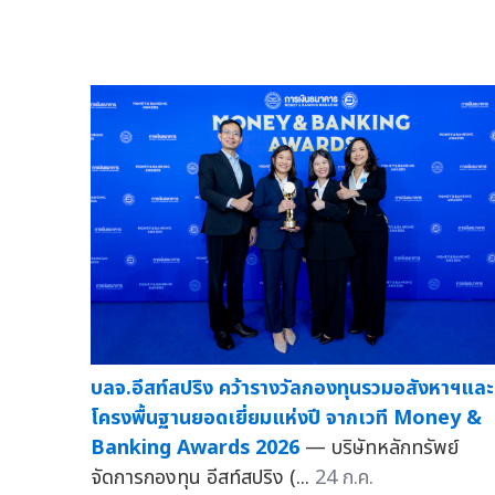
บลจ.อีสท์สปริง คว้ารางวัลกองทุนรวมอสังหาฯและ
โครงพื้นฐานยอดเยี่ยมแห่งปี จากเวที Money &
Banking Awards 2026
— บริษัทหลักทรัพย์
จัดการกองทุน อีสท์สปริง (...
24 ก.ค.