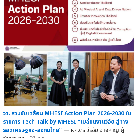
วว. ร่วมขับเคลื่อน MHESI Action Plan 2026-2030 ใน
รายการ Tech Talk by MHESI "เปลี่ยนงานวิจัย สู่ทาง
รอดเศรษฐกิจ-สังคมไทย"
— ผศ.ดร.วีรชัย อาจหาญ ผู้