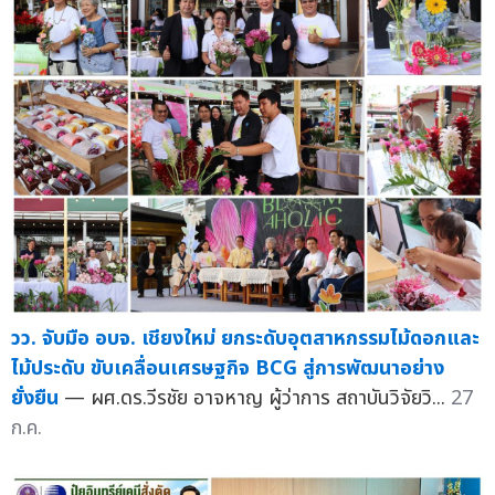
วว. จับมือ อบจ. เชียงใหม่ ยกระดับอุตสาหกรรมไม้ดอกและ
ไม้ประดับ ขับเคลื่อนเศรษฐกิจ BCG สู่การพัฒนาอย่าง
ยั่งยืน
— ผศ.ดร.วีรชัย อาจหาญ ผู้ว่าการ สถาบันวิจัยวิ...
27
ก.ค.