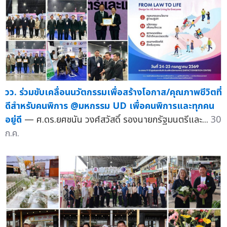
วว. ร่วมขับเคลื่อนนวัตกรรมเพื่อสร้างโอกาส/คุณภาพชีวิตที่
ดีสำหรับคนพิการ @มหกรรม UD เพื่อคนพิการและทุกคน
อยู่ดี
— ศ.ดร.ยศชนัน วงศ์สวัสดิ์ รองนายกรัฐมนตรีและ...
30
ก.ค.