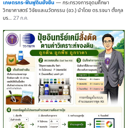
เกษตรกร-ฟื้นฟูดินยั่งยืน
— กระทรวงการอุดมศึกษา
วิทยาศาสตร์ วิจัยและนวัตกรรม (อว.) นำโดย ดร.รจนา ตั้งกุล
บร...
27 ก.ค.