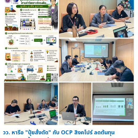
วว. หารือ "ปุ๋ยสั่งตัด" กับ OCP สิงคโปร์ ลดต้นทุน