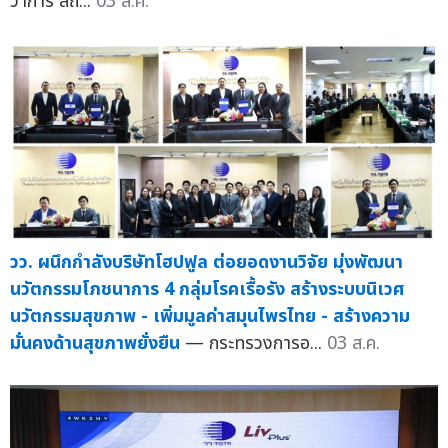
ว่าการ สถ...
03 ส.ค.
วว. ผนึกกำลังบริษัทโฮปฟูล ต่อยอดงานวิจัย มุ่งพัฒนา
นวัตกรรมโภชนาการ 4 กลุ่มโรคเรื้อรัง สร้างระบบนิเวศ
นวัตกรรมสุขภาพ - เพิ่มมูลค่าสมุนไพรไทย - สร้างความ
มั่นคงด้านสุขภาพยั่งยืน
— กระทรวงการอ...
03 ส.ค.