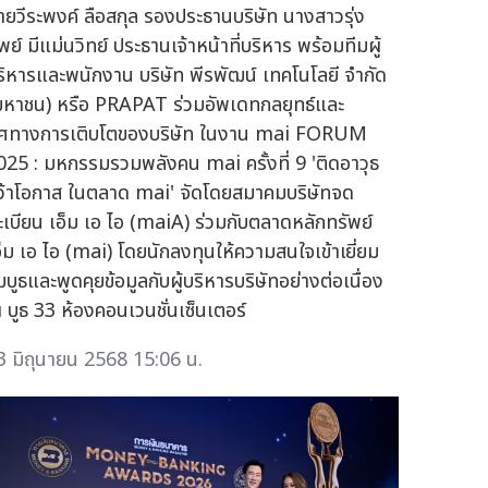
ายวีระพงค์ ลือสกุล รองประธานบริษัท นางสาวรุ่ง
พย์ มีแม่นวิทย์ ประธานเจ้าหน้าที่บริหาร พร้อมทีมผู้
ริหารและพนักงาน บริษัท พีรพัฒน์ เทคโนโลยี จำกัด
มหาชน) หรือ PRAPAT ร่วมอัพเดทกลยุทธ์และ
ิศทางการเติบโตของบริษัท ในงาน mai FORUM
025 : มหกรรมรวมพลังคน mai ครั้งที่ 9 'ติดอาวุธ
ว้าโอกาส ในตลาด mai' จัดโดยสมาคมบริษัทจด
ะเบียน เอ็ม เอ ไอ (maiA) ร่วมกับตลาดหลักทรัพย์
อ็ม เอ ไอ (mai) โดยนักลงทุนให้ความสนใจเข้าเยี่ยม
มบูธและพูดคุยข้อมูลกับผู้บริหารบริษัทอย่างต่อเนื่อง
 บูธ 33 ห้องคอนเวนชั่นเซ็นเตอร์
3 มิถุนายน 2568 15:06 น.