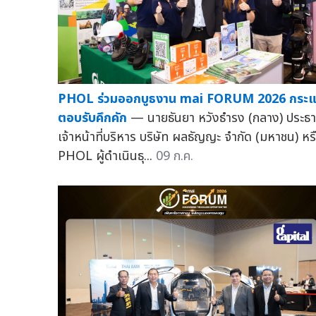
PHOL ร่วมออกบูธงาน mai FORUM 2026 กระ
ตอบรับคึกคัก
— นายธันยา หวังธำรง (กลาง) ประธ
เจ้าหน้าที่บริหาร บริษัท ผลธัญญะ จำกัด (มหาชน) หร
PHOL ผู้ดำเนินธุ...
09 ก.ค.