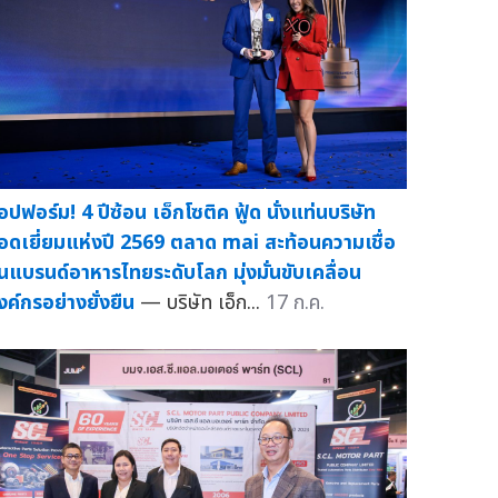
็อปฟอร์ม! 4 ปีซ้อน เอ็กโซติค ฟู้ด นั่งแท่นบริษัท
อดเยี่ยมแห่งปี 2569 ตลาด mai สะท้อนความเชื่อ
ั่นแบรนด์อาหารไทยระดับโลก มุ่งมั่นขับเคลื่อน
งค์กรอย่างยั่งยืน
— บริษัท เอ็ก...
17 ก.ค.