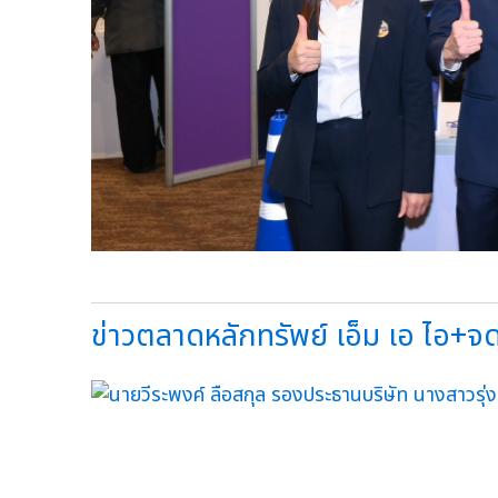
ข่าวตลาดหลักทรัพย์ เอ็ม เอ ไอ+จดท