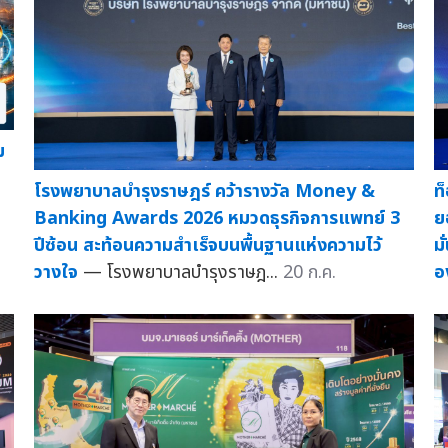
ม
โรงพยาบาลบำรุงราษฎร์ คว้ารางวัล Money &
ท
Banking Awards 2026 หมวดธุรกิจการแพทย์ 3
ย
ปีซ้อน สะท้อนความสำเร็จบนพื้นฐานแห่งความไว้
ม
วางใจ
— โรงพยาบาลบำรุงราษฎ...
20 ก.ค.
อ