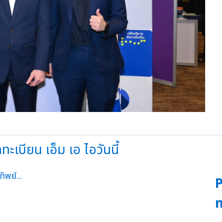
ะเบียน เอ็ม เอ ไอวันนี้
P