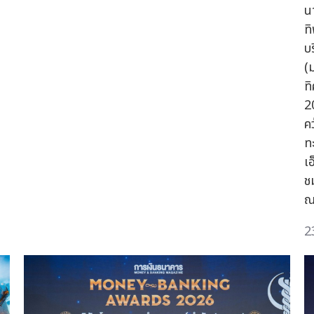
น
ทิ
บ
(
ท
2
ค
ท
เ
ช
ณ
2