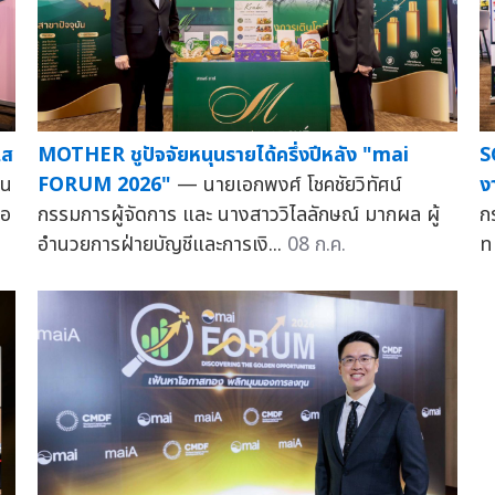
แส
MOTHER ชูปัจจัยหนุนรายได้ครึ่งปีหลัง "mai
S
าน
FORUM 2026"
— นายเอกพงศ์ โชคชัยวิทัศน์
ง
ือ
กรรมการผู้จัดการ และ นางสาววิไลลักษณ์ มากผล ผู้
ก
อำนวยการฝ่ายบัญชีและการเงิ...
08 ก.ค.
ท