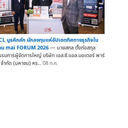
CL บูธคึกคัก นักลงทุนแห่อัปเดตทิศทางธุรกิจใน
าน mai FORUM 2026
— นายสกล ตั้งก่อสกุล
รรมการผู้จัดการใหญ่ บริษัท เอส.ซี.แอล.มอเตอร์ พาร์
 จำกัด (มหาชน) หร...
08 ก.ค.