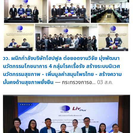
วว. ผนึกกำลังบริษัทโฮปฟูล ต่อยอดงานวิจัย มุ่งพัฒนา
นวัตกรรมโภชนาการ 4 กลุ่มโรคเรื้อรัง สร้างระบบนิเวศ
นวัตกรรมสุขภาพ - เพิ่มมูลค่าสมุนไพรไทย - สร้างความ
มั่นคงด้านสุขภาพยั่งยืน
— กระทรวงการอ...
03 ส.ค.