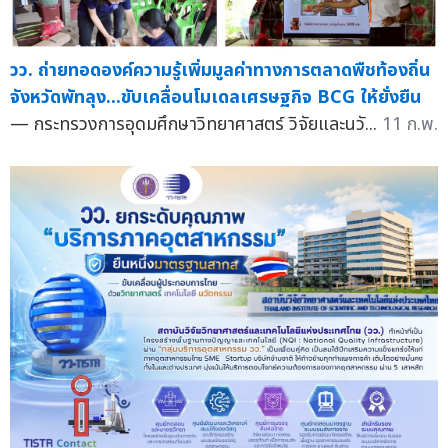
วว. ถ่ายทอดองค์ความรู้เพิ่มมูลค่าทางการตลาดพืชท้องถิ่น
จังหวัดพัทลุง...ขับเคลื่อนโมเดลเศรษฐกิจ BCG ให้ยั่งยืน
— กระทรวงการอุดมศึกษาวิทยาศาสตร์ วิจัยและนวั...
11 ก.พ.