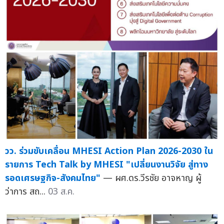
วว. ร่วมขับเคลื่อน MHESI Action Plan 2026-2030 ใน
รายการ Tech Talk by MHESI "เปลี่ยนงานวิจัย สู่ทาง
รอดเศรษฐกิจ-สังคมไทย"
— ผศ.ดร.วีรชัย อาจหาญ ผู้
ว่าการ สถ...
03 ส.ค.