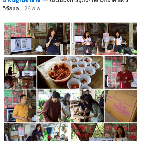
มาตรฐานฮาลาล
— กระทรวงการอุดมศึกษาวิทยาศาสตร์
วิจัยแล...
26 ก.พ.