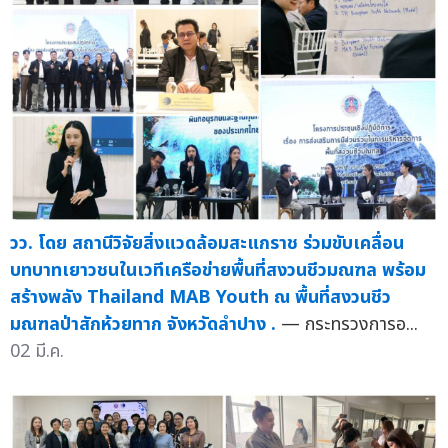
วว. โดย สถานีวิจัยสิ่งแวดล้อมสะแกราช ร่วมขับเคลื่อน
บทบาทเยาวชนในเวทีเครือข่ายพื้นที่สงวนชีวมณฑล พร้อม
สร้างพลัง Thailand MAB Youth ณ พื้นที่สงวนชีว
มณฑลป่าสักห้วยทาก จังหวัดลำปาง .
— กระทรวงการอ...
02 มี.ค.