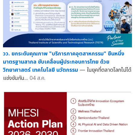
วว. ยกระดับคุณภาพ "บริการภาคอุตสาหกรรม" ยืนหนึ่ง
มาตรฐานสากล ขับเคลื่อนผู้ประกอบการไทย ด้วย
วิทยาศาสตร์ เทคโนโลยี นวัตกรรม
— ในยุคที่ตลาดโลกไม่ได้
แข่งขันกัน...
04 ส.ค.