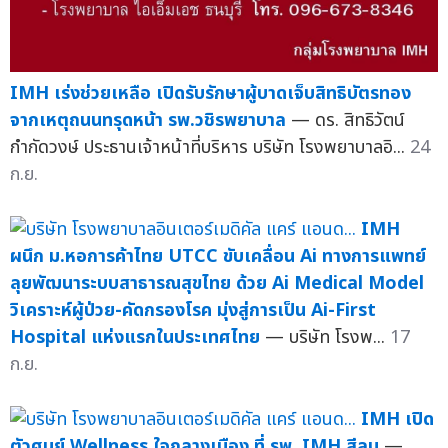
IMH เร่งช่วยเหลือ เปิดรับรักษาผู้บาดเจ็บสิทธิบัตรทอง
จากเหตุถนนทรุดหน้า รพ.วชิรพยาบาล
— ดร. สิทธิวัตน์
กำกัดวงษ์ ประธานเจ้าหน้าที่บริหาร บริษัท โรงพยาบาลอิ...
24
ก.ย.
IMH
ผนึก ม.หอการค้าไทย UTCC ขับเคลื่อน Ai ทางการแพทย์
ลุยพัฒนาระบบสาธารณสุขไทย ด้วย Ai Medical Model
วิเคราะห์ผู้ป่วย-คัดกรองโรค มุ่งสู่การเป็น Ai-First
Hospital แห่งแรกในประเทศไทย
— บริษัท โรงพ...
17
ก.ย.
IMH เปิด
ตัวศูนย์ Wellness ใจกลางเมือง ที่ รพ. IMH สีลม
—