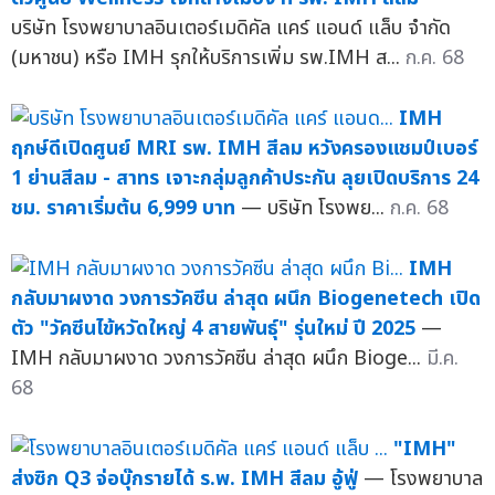
บริษัท โรงพยาบาลอินเตอร์เมดิคัล แคร์ แอนด์ แล็บ จำกัด
(มหาชน) หรือ IMH รุกให้บริการเพิ่ม รพ.IMH ส...
ก.ค. 68
IMH
ฤกษ์ดีเปิดศูนย์ MRI รพ. IMH สีลม หวังครองแชมป์เบอร์
1 ย่านสีลม - สาทร เจาะกลุ่มลูกค้าประกัน ลุยเปิดบริการ 24
ชม. ราคาเริ่มต้น 6,999 บาท
— บริษัท โรงพย...
ก.ค. 68
IMH
กลับมาผงาด วงการวัคซีน ล่าสุด ผนึก Biogenetech เปิด
ตัว "วัคซีนไข้หวัดใหญ่ 4 สายพันธุ์" รุ่นใหม่ ปี 2025
—
IMH กลับมาผงาด วงการวัคซีน ล่าสุด ผนึก Bioge...
มี.ค.
68
"IMH"
ส่งซิก Q3 จ่อบุ๊กรายได้ ร.พ. IMH สีลม อู้ฟู่
— โรงพยาบาล