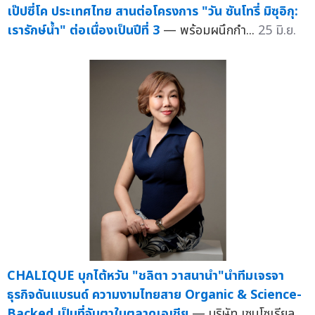
เป๊ปซี่โค ประเทศไทย สานต่อโครงการ "วัน ซันโทรี่ มิซุอิกุ:
เรารักษ์น้ำ" ต่อเนื่องเป็นปีที่ 3
— พร้อมผนึกกำ...
25 มิ.ย.
CHALIQUE บุกไต้หวัน "ชลิตา วาสนานำ"นำทีมเจรจา
ธุรกิจดันแบรนด์ ความงามไทยสาย Organic & Science-
Backed เป็นที่จับตาในตลาดเอเชีย
— บริษัท เซนโซเรียล