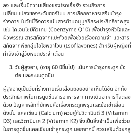
ลง และเริ่มมีความเสี่ยงของโรคเรื้อรัง รวมถึงการ
เปลี่ยนแปลงของระดับฮอร์โมน การเลือกอาหารเสริมบำรุง
ร่างกาย ในวัยนี้จึงควรเน้นสารต้านอนุมูลอิสระประสิทธิภาพสูง
เช่น โคเอนไซม์คิวเทน (Coenzyme Q10) เพื่อบำรุงหัวใจและ
ผิวพรรณ สารสกัดจากแปะก๊วยเพื่อช่วยเรื่องความจำ และสาร
สกัดจากพืชกลุ่มไอโซฟลาโวน (Isoflavones) สำหรับผู้หญิงที่
กำลังเข้าสู่วัยหมดประจำเดือน
วัยผู้สูงอายุ (อายุ 60 ปีขึ้นไป): เน้นการบำรุงกระดูก ข้อ
ต่อ และระบบดูดซึม
ผู้สูงอายุเป็นวัยที่ร่างกายเริ่มเสื่อมถอยอย่างเห็นได้ชัด อีกทั้ง
ประสิทธิภาพในการดูดซึมสารอาหารจากทางเดินอาหารก็ลดลง
ด้วย ปัญหาหลักที่มักพบคือเรื่องกระดูกพรุนและข้อเข่าเสื่อม
ดังนั้น แคลเซียม (Calcium) ควบคู่กับวิตามินดี 3 (Vitamin
D3) และวิตามินเค 2 (Vitamin K2) จึงเป็นสิ่งจำเป็นเพื่อช่วย
ในการดูดซึมแคลเซียมเข้าสู่กระดูก นอกจากนี้ ควรเสริมด้วยกลู