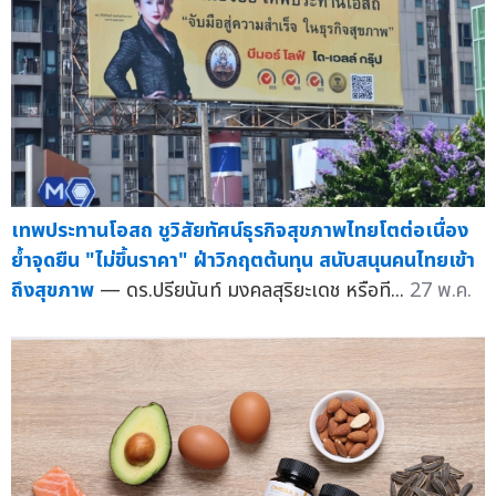
เทพประทานโอสถ ชูวิสัยทัศน์ธุรกิจสุขภาพไทยโตต่อเนื่อง
ย้ำจุดยืน "ไม่ขึ้นราคา" ฝ่าวิกฤตต้นทุน สนับสนุนคนไทยเข้า
ถึงสุขภาพ
— ดร.ปรียนันท์ มงคลสุริยะเดช หรือที...
27 พ.ค.