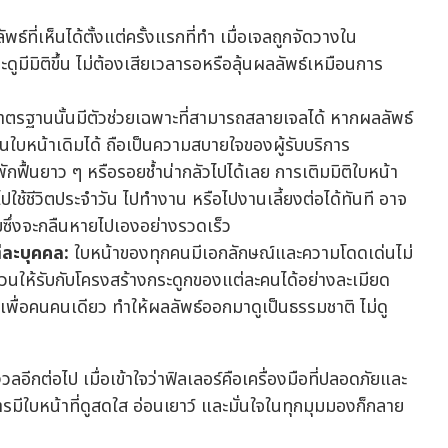
พธ์ที่เห็นได้ตั้งแต่ครั้งแรกที่ทำ เมื่อเจลถูกจัดวางใน
จะดูมีมิติขึ้น ไม่ต้องเสียเวลารอหรือลุ้นผลลัพธ์เหมือนการ
้มาตรฐานนั้นมีตัวช่วยเฉพาะที่สามารถสลายเจลได้ หากผลลัพธ์
นใบหน้าเดิมได้ ถือเป็นความสบายใจของผู้รับบริการ
ฟื้นยาว ๆ หรือรอยช้ำน่ากลัวไปได้เลย การเติมมิติใบหน้า
บไปใช้ชีวิตประจำวัน ไปทำงาน หรือไปงานเลี้ยงต่อได้ทันที อาจ
ยซึ่งจะกลืนหายไปเองอย่างรวดเร็ว
่ละบุคคล:
ใบหน้าของทุกคนมีเอกลักษณ์และความโดดเด่นไม่
ส่วนให้รับกับโครงสร้างกระดูกของแต่ละคนได้อย่างละเมียด
มาเพื่อคนคนเดียว ทำให้ผลลัพธ์ออกมาดูเป็นธรรมชาติ ไม่ดู
งวลอีกต่อไป เมื่อเข้าใจว่าฟิลเลอร์คือเครื่องมือที่ปลอดภัยและ
มีใบหน้าที่ดูสดใส อ่อนเยาว์ และมั่นใจในทุกมุมมองก็กลาย