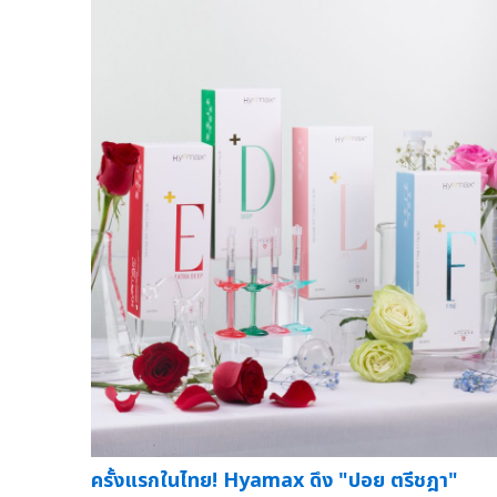
ครั้งแรกในไทย! Hyamax ดึง "ปอย ตรีชฎา"