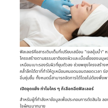
ฟิลเลอร์คือสารเติมเต็มที่เปรียบเสมือน "เจลอุ้มน้ำ" 
โครงสร้างตามธรรมชาติของผิวและเนื้อเยื่อของมนุษย์ เม
เหมือนเบาะรองรับผิวที่ยุบตัวลง ช่วยพยุงโครงสร้างหน้
คล้ำลึกใต้ตาที่ทำให้ดูเหมือนคนอดนอนตลอดเวลา ร่องม
อิ่มชุ่มชื้น ทั้งหมดนี้สามารถจัดการได้โดยไม่ต้องพึ่
เปิดจุดแข็ง ทำไมใคร ๆ ก็เลือกฉีดฟิลเลอร์
สำหรับผู้ที่กำลังหาข้อมูลเพื่อประกอบการตัดสินใจ ลอ
ใจผู้คนมากมาย