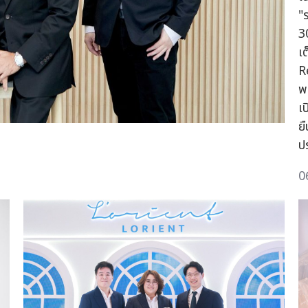
"
3
เ
R
พ
เ
ย
ป
0