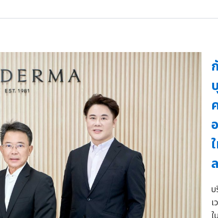
ก
บ
ค
อ
ใ
ล
บ
เ
ใ