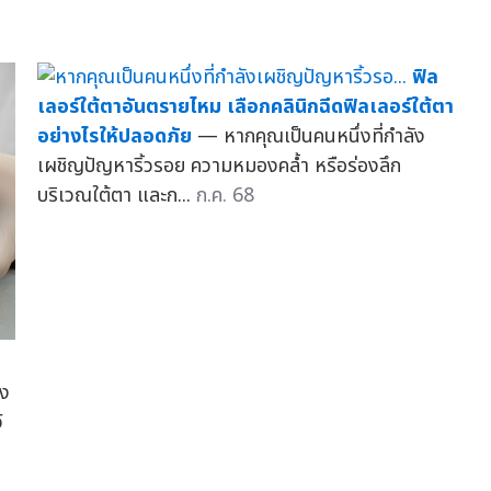
ฟิล
เลอร์ใต้ตาอันตรายไหม เลือกคลินิกฉีดฟิลเลอร์ใต้ตา
อย่างไรให้ปลอดภัย
— หากคุณเป็นคนหนึ่งที่กำลัง
เผชิญปัญหาริ้วรอย ความหมองคล้ำ หรือร่องลึก
บริเวณใต้ตา และก...
ก.ค. 68
ัง
์