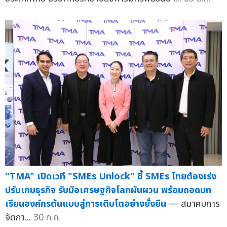
"TMA" เปิดเวที "SMEs Unlock" ชี้ SMEs ไทยต้องเร่ง
ปรับเกมธุรกิจ รับมือเศรษฐกิจโลกผันผวน พร้อมถอดบท
เรียนองค์กรต้นแบบสู่การเติบโตอย่างยั่งยืน
— สมาคมการ
จัดกา...
30 ก.ค.