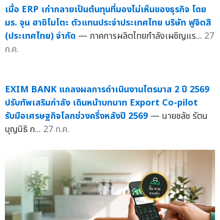
เมื่อ ERP เก่ากลายเป็นต้นทุนที่มองไม่เห็นของธุรกิจ โดย
มร. จุน ฮาชิโมโตะ ตัวแทนประจำประเทศไทย บริษัท ฟูจิตสึ
(ประเทศไทย) จำกัด
— ภาคการผลิตไทยกำลังเผชิญแร...
27
ก.ค.
EXIM BANK แถลงผลการดำเนินงานไตรมาส 2 ปี 2569
ปรับทัพเสริมกำลัง เดินหน้าบทบาท Export Co-pilot
รับมือเศรษฐกิจโลกช่วงครึ่งหลังปี 2569
— นายชลัช รัตน
บุญนิธิ ก...
27 ก.ค.