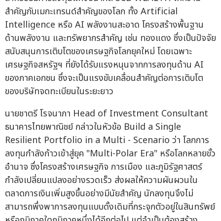
สำคัญกับเมกะเทรนด์สำคัญของโลก ทั้ง Artificial
Intelligence หรือ AI พลังงานสะอาด โครงสร้างพื้นฐาน
ด้านพลังงาน และทรัพยากรสำคัญ เช่น ทองแดง ซึ่งเป็นปัจจัย
สนับสนุนการเติบโตของเศรษฐกิจโลกยุคใหม่ โดยเฉพาะ
เศรษฐกิจสหรัฐฯ ที่ยังได้รับแรงหนุนจากการลงทุนด้าน AI
ของภาคเอกชน ซึ่งจะเป็นแรงขับเคลื่อนสำคัญต่อการเติบโต
ของบริษัทจดทะเบียนในระยะยาว
นายชาตรี โรจนาภา Head of Investment Consultant
ธนาคารไทยพาณิชย์ กล่าวในหัวข้อ Build a Single
Resilient Portfolio in a Multi - Scenario ว่า โลกการ
ลงทุนกำลังก้าวเข้าสู่ยุค "Multi-Polar Era" หรือโลกหลายขั้ว
อำนาจ ซึ่งโครงสร้างเศรษฐกิจ การเมือง และภูมิรัฐศาสตร์
กำลังเปลี่ยนแปลงอย่างรวดเร็ว ส่งผลให้ความผันผวนใน
ตลาดการเงินเพิ่มสูงขึ้นอย่างมีนัยสำคัญ นักลงทุนจึงไม่
สามารถพึ่งพาการลงทุนแบบดั้งเดิมที่กระจุกตัวอยู่ในสินทรัพย์
หรือภูมิภาคใดภูมิภาคหนึ่งได้อีกต่อไป แต่จำเป็นต้องสร้าง