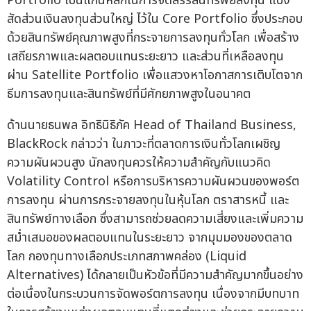
Portfolio เป็นแกนหลักในการจัดสรรสินทรัพย์ลงทุน แบ่ง
สัดส่วนเงินลงทุนส่วนใหญ่ ไว้ใน Core Portfolio ซึ่งประกอบ
ด้วยสินทรัพย์คุณภาพสูงที่กระจายการลงทุนทั่วโลก เพื่อสร้าง
เสถียรภาพและผลตอบแทนระยะยาว และส่วนที่เหลือลงทุน
ผ่าน Satellite Portfolio เพื่อแสวงหาโอกาสการเติบโตจาก
ธีมการลงทุนและสินทรัพย์ที่มีศักยภาพสูงในอนาคต
ด้านนายธนพล อิทธินิธิภัค Head of Thailand Business,
BlackRock กล่าวว่า ในภาวะที่ตลาดการเงินทั่วโลกเผชิญ
ความผันผวนสูง นักลงทุนควรให้ความสำคัญกับแนวคิด
Volatility Control หรือการบริหารความผันผวนของพอร์ต
การลงทุน ผ่านการกระจายลงทุนในหุ้นโลก ตราสารหนี้ และ
สินทรัพย์ทางเลือก ซึ่งสามารถช่วยลดความเสี่ยงและเพิ่มความ
สม่ำเสมอของผลตอบแทนในระยะยาว จากมุมมองของตลาด
โลก กองทุนทางเลือกประเภทสภาพคล่อง (Liquid
Alternatives) ได้กลายเป็นหัวข้อที่มีความสำคัญมากขึ้นอย่าง
ต่อเนื่องในกระบวนการจัดพอร์ตการลงทุน เนื่องจากมีบทบาท