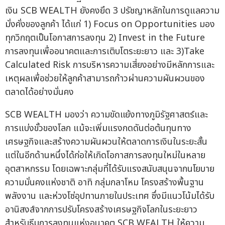
เงิน SCB WEALTH ยังคงยึด 3 ปรัชญาหลักในการดูแลความ
มั่งคั่งของลูกค้า ได้แก่ 1) Focus on Opportunities มอง
ทุกวิกฤตเป็นโอกาสการลงทุน 2) Invest in the Future
การลงทุนเพื่ออนาคตและการเติบโตระยะยาว และ 3)Take
Calculated Risk การบริหารความเสี่ยงอย่างมีหลักการและ
เหตุผลเพื่อช่วยให้ลูกค้าสามารถก้าวผ่านความผันผวนของ
ตลาดได้อย่างมั่นคง
SCB WEALTH มองว่า ความขัดแย้งทางภูมิรัฐศาสตร์และ
การแบ่งขั้วของโลก แม้จะเพิ่มแรงกดดันต่อต้นทุนทาง
เศรษฐกิจและสร้างความผันผวนให้ตลาดการเงินในระยะสั้น
แต่ในอีกด้านหนึ่งได้ก่อให้เกิดโอกาสการลงทุนใหม่ในหลาย
อุตสาหกรรม โดยเฉพาะกลุ่มที่ได้รับแรงสนับสนุนจากนโยบาย
ความมั่นคงแห่งชาติ อาทิ กลุ่มกลาโหม โครงสร้างพื้นฐาน
พลังงาน และห่วงโซ่อุปทานภายในประเทศ ซึ่งมีแนวโน้มได้รับ
อานิสงส์จากการปรับโครงสร้างเศรษฐกิจโลกในระยะยาว
สำหรับธีมการลงทุนแห่งอนาคต SCB WEALTH ให้ความ