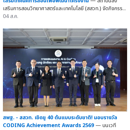
เสริมเทคนิคการสอนเพื่อพัฒนาโครงงาน
— สถาบันส่ง
เสริมการสอนวิทยาศาสตร์และเทคโนโลยี (สสวท.) จัดกิจกรร...
04 ส.ค.
สพฐ. - สสวท. เชิดชู 40 ต้นแบบระดับชาติ! มอบรางวัล
CODING Achievement Awards 2569
— บนเวที