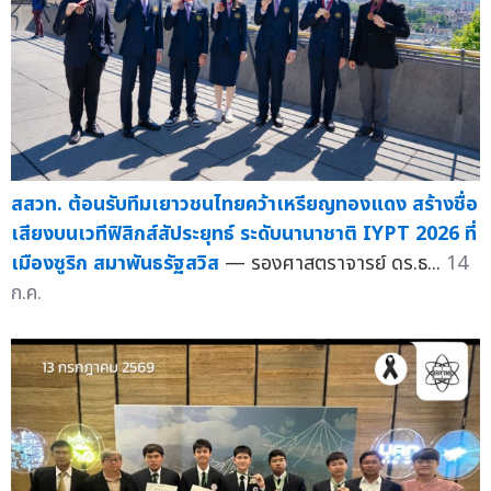
สสวท. ต้อนรับทีมเยาวชนไทยคว้าเหรียญทองแดง สร้างชื่อ
เสียงบนเวทีฟิสิกส์สัประยุทธ์ ระดับนานาชาติ IYPT 2026 ที่
เมืองซูริก สมาพันธรัฐสวิส
— รองศาสตราจารย์ ดร.ธ...
14
ก.ค.