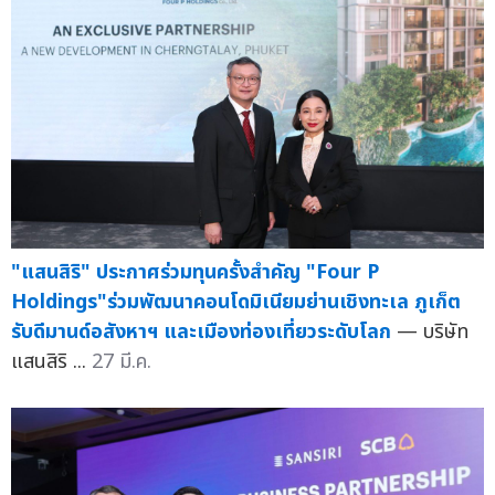
"แสนสิริ" ประกาศร่วมทุนครั้งสำคัญ "Four P
Holdings"ร่วมพัฒนาคอนโดมิเนียมย่านเชิงทะเล ภูเก็ต
รับดีมานด์อสังหาฯ และเมืองท่องเที่ยวระดับโลก
— บริษัท
แสนสิริ ...
27 มี.ค.