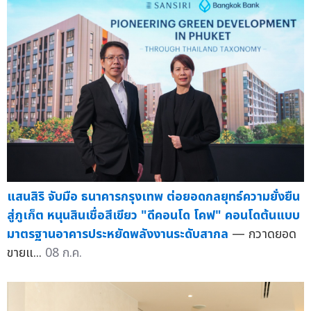
แสนสิริ จับมือ ธนาคารกรุงเทพ ต่อยอดกลยุทธ์ความยั่งยืน
สู่ภูเก็ต หนุนสินเชื่อสีเขียว "ดีคอนโด โคฟ" คอนโดต้นแบบ
มาตรฐานอาคารประหยัดพลังงานระดับสากล
— กวาดยอด
ขายแ...
08 ก.ค.