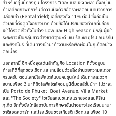
สำหรับกลุ่มนักลงทุน โครงการ "เดอะ เบส เชิงทะเล" ตั้งอยู่บน
ทำเลศักยภาพที่การันตีความปังด้วยอัตราผลตอบแทนจากการ
ปล่อยเช่า (Rental Yield) เฉลี่ยสูงถึง 11% ต่อปี ซึ่งถือเป็น
ตัวเลขที่ดึงดูดใจอย่างมาก ด้วยข้อได้เปรียบของทำเลที่ปล่อย
เช่าได้รวดเร็วทั้งในช่วง Low และ High Season มีกลุ่มผู้เช่า
ระยะยาวเป็นกลุ่มชาวต่างชาติฐานะดี เช่น รัสเซีย ยุโรป อเมริกัน
และสิงคโปร์ ที่เดินทางเข้ามาทำงานหรือพักผ่อนในภูเก็ตอย่าง
ต่อเนื่อง
นอกจากนี้ อีกหนึ่งจุดเด่นสำคัญคือ Location ที่ตั้งอยู่บน
ทำเลที่ดีที่สุดของเชิงทะเล รายล้อมด้วยสิ่งอำนวยความสะดวก
ครบครัน ตอบโจทย์ไลฟ์สไตล์แบบคนรุ่นใหม่ เดินทางสะดวก
สบายเพียง 3 นาทีถึงไลฟ์สไตล์คอมมูนิตี้มอลล์ชั้นนำ* ไม่ว่าจะ
เป็น Porto de Phuket, Boat Avenue, Villa Market
และ "The Society" โซเชียลสเปซแห่งแรกของแสนสิริใน
ภูเก็ต อีกทั้งยังใกล้สถาบันการศึกษาชั้นนำอย่างโรงเรียนนานา
ชาติเฮดสตาร์ท และโรงเรียนขจรเกียรติ เชิงทะเล เพียง 10