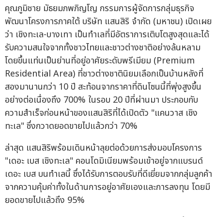
คุณภูมิชาย มัธยมภพภิญโญ กรรมการผู้จัดการกลุ่มธุรกิจ
พัฒนาโครงการภาคใต้ บริษัท แสนสิริ จำกัด (มหาชน) เปิดเผย
ว่า เชิงทะเล-บางเทา เป็นทำเลที่มีอัตราการเติบโตสูงสุดและได้
รับความสนใจจากทั้งชาวไทยและชาวต่างชาติอย่างล้นหลาม
โดยขึ้นแท่นเป็นย่านที่อยู่อาศัยระดับพรีเมียม (Premium
Residential Area) ที่ชาวต่างชาตินิยมเลือกเป็นบ้านหลังที่
สองมานานกว่า 10 ปี สะท้อนจากราคาที่ดินโซนนี้ที่พุ่งสูงขึ้น
อย่างต่อเนื่องถึง 700% ในรอบ 20 ปีที่ผ่านมา ประกอบกับ
ความสำเร็จก่อนหน้าของแสนสิริที่ได้เปิดตัว "แคนวาส เชิง
ทะเล" ซึ่งกวาดยอดขายไปแล้วกว่า 70%
ล่าสุด แสนสิริพร้อมเดินหน้าลุยต่อด้วยการส่งมอบโครงการ
"เดอะ เบส เชิงทะเล" คอนโดมิเนียมพร้อมเข้าอยู่จากแบรนด์
เดอะ เบส บนทำเลนี้ ซึ่งได้รับการตอบรับที่ดีเยี่ยมจากกลุ่มลูกค้า
จากความคุ้มค่าทั้งในด้านการอยู่อาศัยเองและการลงทุน โดยมี
ยอดขายไปแล้วถึง 95%