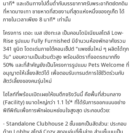
นาที* และเดินทางไปดื่มด่ำกับบรรยากาศรับพระอาทิตย์ตกดิน
ที่หาดบางเทา ชายหาดที่สวยงามที่สุดแห่งหนึ่งของภูเก็ต ได้
ภายในเวลาเพียง 8 นาที* เท่านั้น
โครงการ เดอะ เบส เชิงทะเล เป็นคอนโดมิเนียมสไตล์ Low-
Rise รูปแบบ Fully Furnished มีจำนวนห้องพักอาศัยรวม
341 ยูนิต โดดเด่นภายใต้คอนเซ็ปต์ "แพชชั่นใหม่ ๆ ผลิตได้ทุก
วัน" มอบความเป็นส่วนตัวสูง พร้อมอัตราที่จอดรถมากถึง
50% และที่สำคัญยังเป็นโครงการรูปแบบ Pets Welcome ที่
อนุญาตให้เลี้ยงสัตว์ได้ เพื่อตอบรับเทรนด์การใช้ชีวิตร่วมกับ
สัตว์เลี้ยงของคนรุ่นใหม่
ไฮไลท์ที่พร้อมเปิดเผยให้ชมตึกจริงวันนี้ คือพื้นที่ส่วนกลาง
(Facility) ขนาดใหญ่กว่า 1.1 ไร่* ที่ได้รับการออกแบบอย่าง
พิถีพิถันเพื่อการพักผ่อนหย่อนใจสูงสุด ประกอบด้วย:
- Standalone Clubhouse 2 ชั้นแยกเป็นสัดส่วน: ประกอบ
ด้วย Lobby สไตล์ Cozy สุดอบอุ่นที่ชั้นล่าง ส่วนชั้นบนเป็น