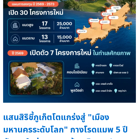
แสนสิริชี้ภูเก็ตโตแกร่งสู่ "เมือง
มหานครระดับโลก" กางโรดแมพ 5 ปี