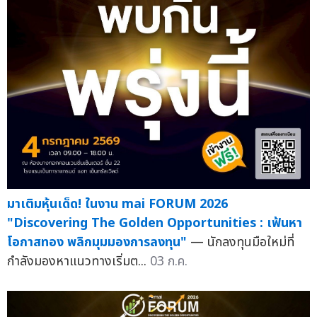
มาเติมหุ้นเด็ด! ในงาน mai FORUM 2026
"Discovering The Golden Opportunities : เฟ้นหา
โอกาสทอง พลิกมุมมองการลงทุน"
— นักลงทุนมือใหม่ที่
กำลังมองหาแนวทางเริ่มต...
03 ก.ค.