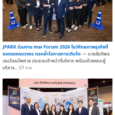
JPARK ร่วมงาน mai Forum 2026 โชว์ศักยภาพธุรกิจที่
จอดรถครบวงจร ตอกย้ำโอกาสการเติบโต
— นายสันติพล
เจนวัฒนไพศาล ประธานเจ้าหน้าที่บริหาร พร้อมด้วยคณะผู้
บริหาร...
07 ก.ค.