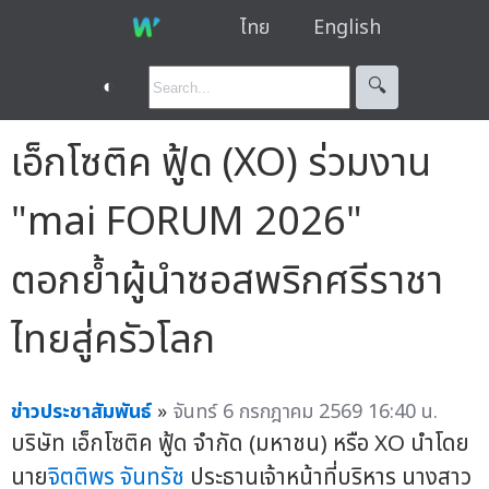
ไทย
English
◐
🔍︎
เอ็กโซติค ฟู้ด (XO) ร่วมงาน
"mai FORUM 2026"
ตอกย้ำผู้นำซอสพริกศรีราชา
ไทยสู่ครัวโลก
ข่าวประชาสัมพันธ์
»
จันทร์ 6 กรกฎาคม 2569 16:40 น.
บริษัท เอ็กโซติค ฟู้ด จำกัด (มหาชน) หรือ XO นำโดย
นาย
จิตติพร จันทรัช
ประธานเจ้าหน้าที่บริหาร นางสาว