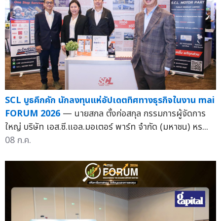
SCL บูธคึกคัก นักลงทุนแห่อัปเดตทิศทางธุรกิจในงาน mai
FORUM 2026
— นายสกล ตั้งก่อสกุล กรรมการผู้จัดการ
ใหญ่ บริษัท เอส.ซี.แอล.มอเตอร์ พาร์ท จำกัด (มหาชน) หร...
08 ก.ค.