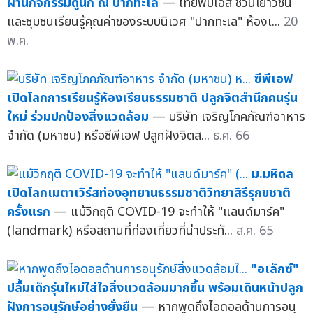
ผ่านกิจกรรมดูนก ณ ปากทะเล
— ไทยพีบีเอส ชวนเยาวชน
และชุมชนเรียนรู้คุณค่าของระบบนิเวศ "ปากทะเล" ห้องเ...
20
พ.ค.
ซีพีเอฟ
เปิดโลกการเรียนรู้ห้องเรียนธรรมชาติ ปลูกจิตสำนึกคนรุ่น
ใหม่ ร่วมปกป้องสิ่งแวดล้อม
— บริษัท เจริญโภคภัณฑ์อาหาร
จำกัด (มหาชน) หรือซีพีเอฟ ปลูกฝังจิตส...
ธ.ค. 66
ม.มหิดล
เปิดโลกเมตาเวิร์สท่องอุทยานธรรมชาติวิทยาสิรีรุกขชาติ
ครั้งแรก
— แม้วิกฤติ COVID-19 จะทำให้ "แลนด์มาร์ค"
(landmark) หรือสถานที่ท่องเที่ยวที่น่าประทั...
ส.ค. 65
"อเล็กซ์"
ปลื้มเด็กรุ่นใหม่ใส่ใจสิ่งแวดล้อมมากขึ้น พร้อมเดินหน้าปลูก
ฝังการอนุรักษ์อย่างยั่งยืน
— หากพูดถึงไอดอลด้านการอนุ