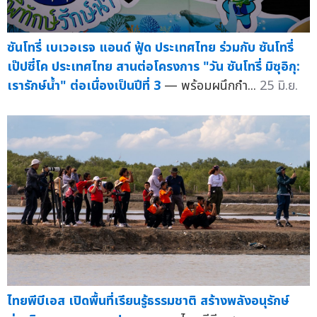
ซันโทรี่ เบเวอเรจ แอนด์ ฟู้ด ประเทศไทย ร่วมกับ ซันโทรี่
เป๊ปซี่โค ประเทศไทย สานต่อโครงการ "วัน ซันโทรี่ มิซุอิกุ:
เรารักษ์น้ำ" ต่อเนื่องเป็นปีที่ 3
— พร้อมผนึกกำ...
25 มิ.ย.
ไทยพีบีเอส เปิดพื้นที่เรียนรู้ธรรมชาติ สร้างพลังอนุรักษ์