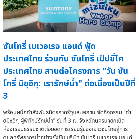
ซันโทรี่ เบเวอเรจ แอนด์ ฟู้ด
ประเทศไทย ร่วมกับ ซันโทรี่ เป๊ปซี่โค
ประเทศไทย สานต่อโครงการ "วัน ซัน
โทรี่ มิซุอิกุ: เรารักษ์น้ำ" ต่อเนื่องเป็นปีที่
3
พร้อมผนึกกำลังพันธมิตรภาครัฐและเอกชน จัดกิจกรรม "ค่า
ยมิซุอิกุ ผู้พิทักษ์รักษ์น้ำ" รุ่นที่ 3 ณ จังหวัดนครนายกเปิด
ห้องเรียนธรรมชาติต่อยอดการเรียนรู้ของเยาวชนไทยสู่การ
ดูแลทรัพยากรน้ำอย่างยั่งยืน บริษัท ซันโทรี่ เบเวอเรจ แอนด์