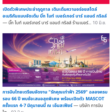
เปิดตัวพิเศษประจำฤดูกาล เติมเต็มความอร่อยสไตล์
อเมริกันแบบจัดเต็ม บิ๊ก ไบท์ เบอร์เกอร์ บาร์ แอนด์ กริลล์
— บิ๊ก ไบท์ เบอร์เกอร์ บาร์ แอนด์ กริลล์ ร้านเบอร์...
10 มิ.ย.
การบินไทยเตรียมจัดงาน "รักคุณเท่าฟ้า 2569" ฉลองครบ
รอบ 66 ปี พบข้อเสนอสุดพิเศษ พร้อมเปิดตัว MASCOT
ครั้งแรก 4-7 มิถุนายนนี้ ณ เอ็มสเฟียร์
— บริษัท การบิน