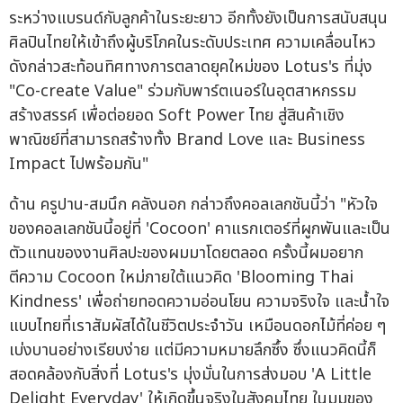
ระหว่างแบรนด์กับลูกค้าในระยะยาว อีกทั้งยังเป็นการสนับสนุน
ศิลปินไทยให้เข้าถึงผู้บริโภคในระดับประเทศ ความเคลื่อนไหว
ดังกล่าวสะท้อนทิศทางการตลาดยุคใหม่ของ Lotus's ที่มุ่ง
"Co-create Value" ร่วมกับพาร์ตเนอร์ในอุตสาหกรรม
สร้างสรรค์ เพื่อต่อยอด Soft Power ไทย สู่สินค้าเชิง
พาณิชย์ที่สามารถสร้างทั้ง Brand Love และ Business
Impact ไปพร้อมกัน"
ด้าน ครูปาน-สมนึก คลังนอก กล่าวถึงคอลเลกชันนี้ว่า "หัวใจ
ของคอลเลกชันนี้อยู่ที่ 'Cocoon' คาแรกเตอร์ที่ผูกพันและเป็น
ตัวแทนของงานศิลปะของผมมาโดยตลอด ครั้งนี้ผมอยาก
ตีความ Cocoon ใหม่ภายใต้แนวคิด 'Blooming Thai
Kindness' เพื่อถ่ายทอดความอ่อนโยน ความจริงใจ และน้ำใจ
แบบไทยที่เราสัมผัสได้ในชีวิตประจำวัน เหมือนดอกไม้ที่ค่อย ๆ
เบ่งบานอย่างเรียบง่าย แต่มีความหมายลึกซึ้ง ซึ่งแนวคิดนี้ก็
สอดคล้องกับสิ่งที่ Lotus's มุ่งมั่นในการส่งมอบ 'A Little
Delight Everyday' ให้เกิดขึ้นจริงในสังคมไทย ในมุมของ