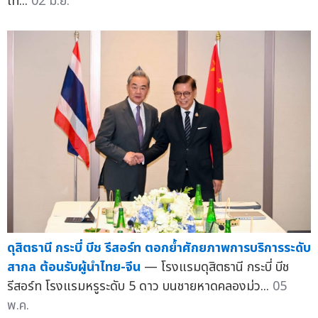
ไท...
02 มิ.ย.
ดุสิตธานี กระบี่ บีช รีสอร์ท ตอกย้ำศักยภาพการบริการระดับ
สากล ต้อนรับผู้นำไทย-จีน
— โรงแรมดุสิตธานี กระบี่ บีช
รีสอร์ท โรงแรมหรูระดับ 5 ดาว บนชายหาดคลองม่ว...
05
พ.ค.