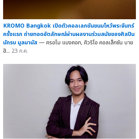
KROMO Bangkok เปิดตัวคอลเลกชันขนมไหว้พระจันทร์
ครั้งแรก ถ่ายทอดอัตลักษณ์ผ่านผลงานร่วมสมัยของศิลปิน
นักรบ มูลมานัส
— ครอโม แบงคอก, คิวริโอ คอลเล็กชัน บาย
ฮิ...
23 ก.ค.