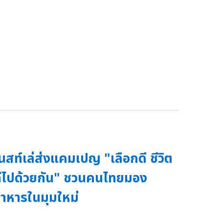
นสท์เล่ส่งแคมเปญ "เลือกดี ชีวิต
ีไปด้วยกัน" ชวนคนไทยมอง
าหารในมุมใหม่