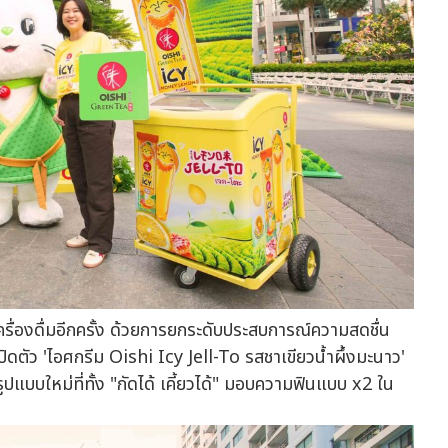
าดเครื่องดื่มอีกครั้ง ด้วยการยกระดับประสบการณ์ความสดชื่น
ดตัว 'ไอศกรีม Oishi Icy Jell-To รสชาเขียวน้ำผึ้งมะนาว'
รูปแบบใหม่ที่ทั้ง "กัดได้ เคี้ยวได้" มอบความฟินแบบ x2 ใน