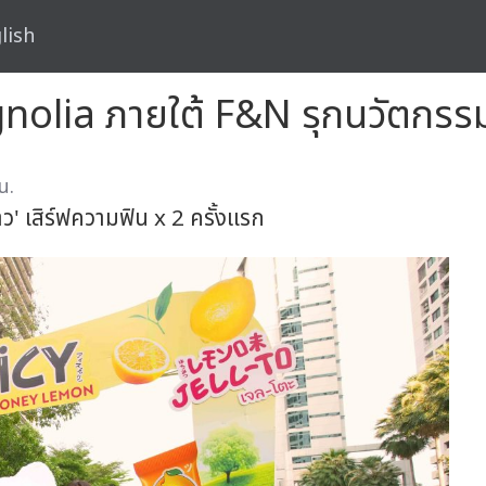
lish
agnolia ภายใต้ F&N รุกนวัตกรรม
น.
นาว' เสิร์ฟความฟิน x 2 ครั้งแรก