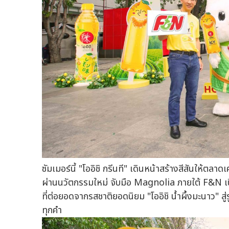
ซัมเมอร์นี้ "โออิชิ กรีนที" เดินหน้าสร้างสีสันให้ตล
ผ่านนวัตกรรมใหม่ จับมือ Magnolia ภายใต้ F&N เปิ
ที่ต่อยอดจากรสชาติยอดนิยม "โออิชิ น้ำผึ้งมะนาว" สู่
ทุกคำ