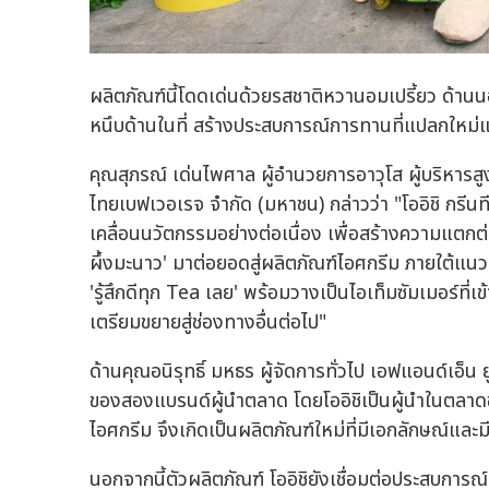
ผลิตภัณฑ์นี้โดดเด่นด้วยรสชาติหวานอมเปรี้ยว ด้านน
หนึบด้านในที่ สร้างประสบการณ์การทานที่แปลกใหม่แล
คุณสุภรณ์ เด่นไพศาล ผู้อำนวยการอาวุโส ผู้บริหารสู
ไทยเบฟเวอเรจ จำกัด (มหาชน) กล่าวว่า "โออิชิ กรีนที
เคลื่อนนวัตกรรมอย่างต่อเนื่อง เพื่อสร้างความแตกต่
ผึ้งมะนาว' มาต่อยอดสู่ผลิตภัณฑ์ไอศกรีม ภายใต้แนวค
'รู้สึกดีทุก Tea เลย' พร้อมวางเป็นไอเท็มซัมเมอร์ที
เตรียมขยายสู่ช่องทางอื่นต่อไป"
ด้านคุณอนิรุทธิ์ มหธร ผู้จัดการทั่วไป เอฟแอนด์เอ็น 
ของสองแบรนด์ผู้นำตลาด โดยโออิชิเป็นผู้นำในตลาดช
ไอศกรีม จึงเกิดเป็นผลิตภัณฑ์ใหม่ที่มีเอกลักษณ์แ
นอกจากนี้ตัวผลิตภัณฑ์ โออิชิยังเชื่อมต่อประสบก