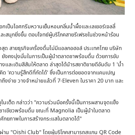
อกเป็นไอศกรีมหวานเย็นหอมกลิ่นน้ำผึ้งและเลเยอร์เจลลี่
ะสนุกยิ่งขึ้น ตอบโจทย์ผู้บริโภคสายรีเฟรชในช่วงหน้าร้อน
งสุด สายธุรกิจเครื่องดื่มไม่มีแอลกอฮอล์ ประเทศไทย บริษัท
 ยังคงมุ่งมั่นในการเป็นผู้นำตลาดชาพร้อมดื่ม ด้วยการขับ
างและเติมสีสันให้ตลาด ล่าสุดได้นำรสชาติขายดีอันดับ 1 'น้ำ
ิด 'ความรู้สึกดีที่กัดได้' ซึ่งเป็นการต่อยอดจากแคมเปญ
่เข้าถึงง่าย วางจำหน่ายแล้วที่ 7-Eleven ในราคา 20 บาท และ
ยูไนเต็ด กล่าวว่า "ความร่วมมือครั้งนี้เป็นการผสานจุดแข็ง
าเขียวพร้อมดื่ม ขณะที่ Magnolia เป็นผู้นำในตลาด
ละมีศักยภาพในการสร้างกระแสในตลาดได้"
ารณ์ผ่าน "Oishi Club" โดยผู้บริโภคสามารถสแกน QR Code