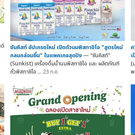
อ
ด์
ซันคิสท์ อัปเกรดใหม่ เปิดตัวนมพิสทาชิโอ "สูตรใหม่
ศ
กลมกล่อมขึ้น" ในแพคเกจสุดปัง
— "ซันคิสท์"
เป
(Sunkist) เครื่องดื่มน้ำนมพิสทาชิโอ และ ผลิตภัณฑ์
(
ถั่วพิสทาชิโอ ...
23 ก.ค.
พ