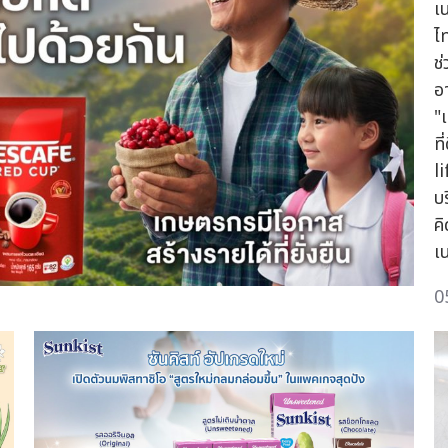
เ
ไ
ช่
อ
"
ท
li
บ
ค
เ
0