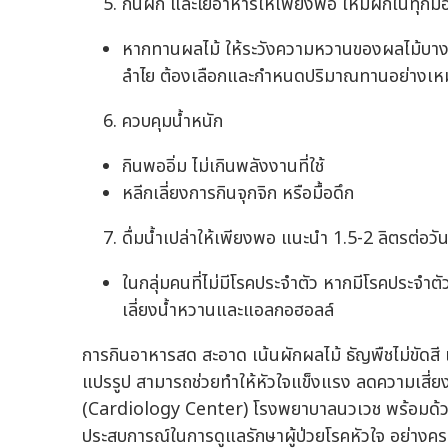
กินผัก และใยอาหารให้เพียงพอ ให้มีผักในทุกมื
หากทานผลไม้ ให้ระวังความหวานของผลไม้บางชนิ
ลำไย ต้องเลือกและกำหนดปริมาณทานอย่างเห
ควบคุมน้ำหนัก
กินพออิ่ม ไม่เกินพลังงานที่ใช้
หลีกเลี่ยงการกินจุกจิก หรือมื้อดึก
ดื่มน้ำเปล่าให้เพียงพอ แนะนำ 1.5-2 ลิตรต่อวั
ในกลุ่มคนที่ไม่มีโรคประจำตัว หากมีโรคประจำ
เลี่ยงน้ำหวานและแอลกอฮอลล์
การกินอาหารสด สะอาด เน้นผักผลไม้ ธัญพืชไม่ขัดสี
แปรรูป สามารถช่วยทำให้หัวใจแข็งแรง ลดความเสี่ยงโ
(Cardiology Center) โรงพยาบาลนวเวช พร้อมด้ว
ประสบการณ์ในการดูแลรักษาผู้ป่วยโรคหัวใจ อย่างคร