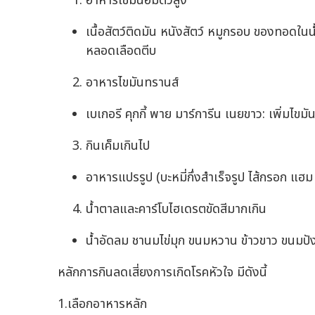
อาหารไขมันอิ่มตัวสูง
เนื้อสัตว์ติดมัน หนังสัตว์ หมูกรอบ ของทอดใน
หลอดเลือดตีบ
อาหารไขมันทรานส์
เบเกอรี คุกกี้ พาย มาร์การีน เนยขาว: เพิ่มไข
กินเค็มเกินไป
อาหารแปรรูป (บะหมี่กึ่งสำเร็จรูป ไส้กรอก แฮ
น้ำตาลและคาร์โบไฮเดรตขัดสีมากเกิน
น้ำอัดลม ชานมไข่มุก ขนมหวาน ข้าวขาว ขนมปัง
หลักการกินลดเสี่ยงการเกิดโรคหัวใจ มีดังนี้
1.เลือกอาหารหลัก