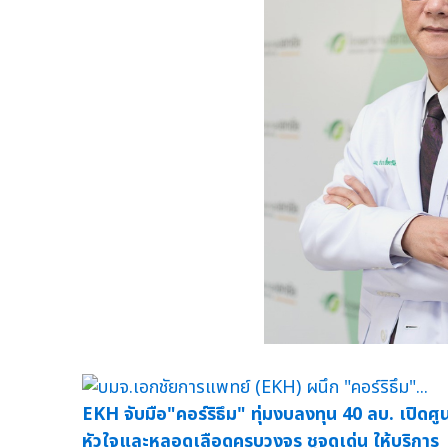
EKH จับมือ"คอร์ริธึม" ทุ่มงบลงทุน 40 ลบ. เปิดศูน
หัวใจและหลอดเลือดครบวงจร ชูจุดเด่น ให้บริการ