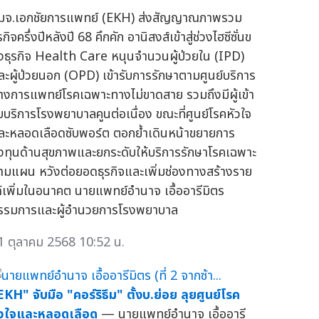
มจ.เอกชัยการแพทย์ (EKH) ส่งสัญญาณภาพรวม
รกิจครึ่งปีหลังปี 68 คึกคัก อานิสงส์เข้าสู่ช่วงไฮซีซั่นข
งธุรกิจ Health Care หนุนจำนวนผู้ป่วยใน (IPD)
ละผู้ป่วยนอก (OPD) เข้ารับการรักษาตามศูนย์บริการ
างการแพทย์โรคเฉพาะทางไม่ขาดสาย รวมถึงมีผู้เข้า
ับบริการโรงพยาบาลคูนต่อเนื่อง ขณะที่ศูนย์โรคหัวใจ
ละหลอดเลือดซับพอร์ต ตอกย้ำเดินหน้าขยายการ
งทุนด้านสุขภาพและยกระดับให้บริการรักษาโรคเฉพาะ
ามแผน หวังต่อยอดธุรกิจและเพิ่มช่องทางสร้างราย
ด้เพิ่มในอนาคต นายแพทย์อำนาจ เอื้ออารีมิตร
รรมการและผู้อำนวยการโรงพยาบาล
1 ตุลาคม 2568 10:52 น.
EKH" จับมือ "คอร์ริธึม" ตั้งบ.ย่อย ลุยศูนย์โรค
ัวใจและหลอดเลือด
— นายแพทย์อำนาจ เอื้ออารี