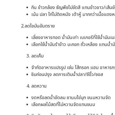
กิน ข้าวกล้อง ธัญพืชไม่ขัดสี แทนข้าวขาว/เส้นขั
เน้น ปลา ไก่ไม่ติดหนัง เต้าหู้ มากกว่าเนื้อแดง
2.ลดไขมันอันตราย
เลี่ยงอาหารทอด น้ำมันเก่า เบเกอรีที่ใช้น้ำมัน
เลือกใช้น้ำมันรำข้าว มะกอก ถั่วเหลือง แทนน้ำม
ลดเค็ม
จำกัดอาหารแปรรูป เช่น ไส้กรอก แฮม อาหารกระป
ชิมก่อนปรุง ลดการเติมน้ำปลา/ซีอิ๊ว/ซอส
ลดหวาน
งดหรือลดน้ำอัดลม ชานมไข่มุก ขนมหวานจัด
เลือกผลไม้สดที่ไม่หวานจัดแทนขนม