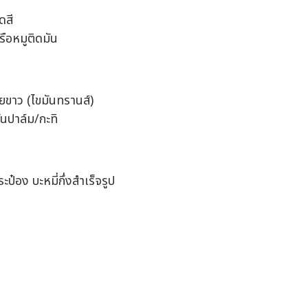
ดสี
หรือหมูติดมัน
เนยขาว (ไขมันทรานส์)
ันปาล์ม/กะทิ
๋อง บะหมี่กึ่งสำเร็จรูป