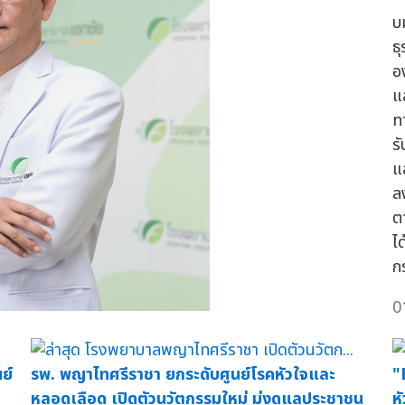
บ
ธุ
อ
แ
ท
ร
แ
ล
ต
ไ
ก
0
ย์
รพ. พญาไทศรีราชา ยกระดับศูนย์โรคหัวใจและ
"
หลอดเลือด เปิดตัวนวัตกรรมใหม่ มุ่งดูแลประชาชน
ห