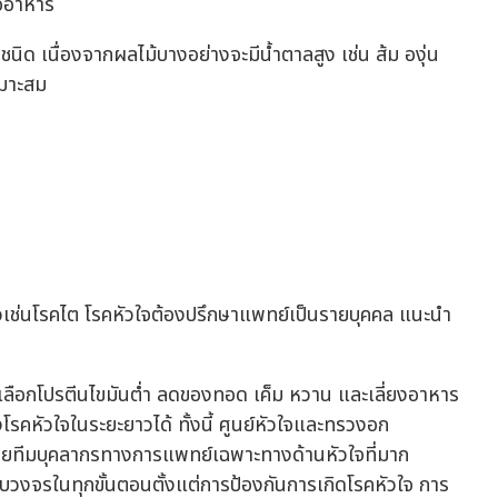
้ออาหาร
ด เนื่องจากผลไม้บางอย่างจะมีน้ำตาลสูง เช่น ส้ม องุ่น
มาะสม
น
ตัวเช่นโรคไต โรคหัวใจต้องปรึกษาแพทย์เป็นรายบุคคล แนะนำ
 เลือกโปรตีนไขมันต่ำ ลดของทอด เค็ม หวาน และเลี่ยงอาหาร
รคหัวใจในระยะยาวได้ ทั้งนี้ ศูนย์หัวใจและทรวงอก
ยทีมบุคลากรทางการแพทย์เฉพาะทางด้านหัวใจที่มาก
บวงจรในทุกขั้นตอนตั้งแต่การป้องกันการเกิดโรคหัวใจ การ