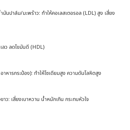
น้ำมันปาล์ม/มะพร้าว: ทำให้คอเลสเตอรอล (LDL) สูง เสี่ยง
มันเลว ลดไขมันดี (HDL)
ม อาหารกระป๋อง): ทำให้โซเดียมสูง ความดันโลหิตสูง
ขาว: เสี่ยงเบาหวาน น้ำหนักเกิน กระทบหัวใจ