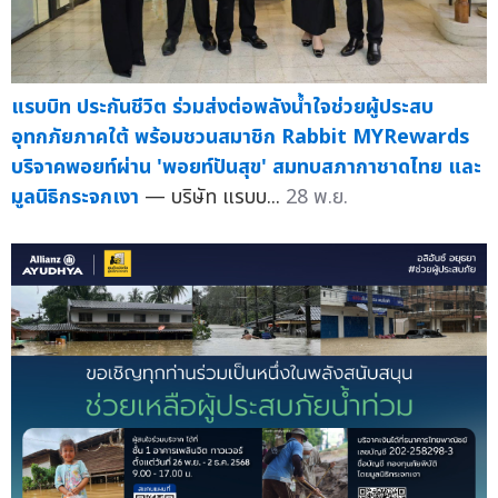
แรบบิท ประกันชีวิต ร่วมส่งต่อพลังน้ำใจช่วยผู้ประสบ
อุทกภัยภาคใต้ พร้อมชวนสมาชิก Rabbit MYRewards
บริจาคพอยท์ผ่าน 'พอยท์ปันสุข' สมทบสภากาชาดไทย และ
มูลนิธิกระจกเงา
— บริษัท แรบบ...
28 พ.ย.