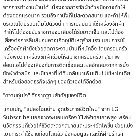
จากการทำงานบ้านได้ เนื่องจากการซักผ้าด้วยมืออาจทำให้
ต้องออกแรงมาก รวมถึงท่านั่งที่ไม่สะดวกสบาย และทำให้พื้น
บริเวณโดยรอบเต็มไปด้วยน้ำ การเปลี่ยนมาใช้เครื่องซักผ้า
ทำให้ไม่ต้องขยับร่างกายจนเสี่ยงได้รับบาดเจ็บ และไม่ต้อง
เสี่ยงต่อการลื่นล้มจนอาจเกิดอุบัติเหตุร้ายแรง แถมการใช้
เครื่องซักผ้ายังช่วยลดภาระงานบ้านที่หนักอึ้ง โดยครอบครัว
หนึ่งพบว่า เครื่องซักผ้าช่วยให้สมาชิกครอบครัวที่สุขภาพ
อ่อนแอไม่ต้องเสี่ยงกับการติดเชื้อและแผลอักเสบจากการนั่ง
ซักผ้าด้วยมือ และมีเวลาที่ได้คืนกลับมาเพิ่มเติมไปใช้หาไอเดีย
สำหรับต่อยอดธุรกิจเล็กๆ ของตัวเองได้อีกด้วย
"ความอุ่นใจ" คือรากฐานสำคัญของชีวิต
แคมเปญ "แปลงโฉมบ้าน จุดประกายชีวิตใหม่" จาก LG
Subscribe นอกจากจะมอบเครื่องใช้ไฟฟ้าคุณภาพสูง พร้อม
นวัตกรรมที่ช่วยให้ชีวิตสะดวกสบายและประหยัดไฟขึ้น ช่วยแบ่ง
เบาภาระค่าใช้จ่ายก้อนโตแล้ว ยังคอยดูแลและให้คำปรึกษา