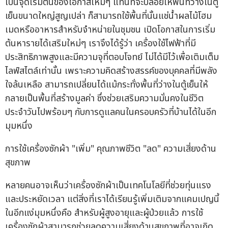
เป็นจุดเริ่มต้นของโอกาสใหม่ๆ แทนที่จะปล่อยให้พื้นที่ว่างในตู้
เย็นขนาดใหญ่สูญเปล่า ก็สามารถใช้พื้นที่นั้นแช่น้ำผลไม้โฮม
เมดหรืออาหารสำหรับจำหน่ายในชุมชน เปิดโอกาสในการเริ่ม
ต้นหารายได้เสริมใหม่ๆ เราจึงได้รู้ว่า เครื่องใช้ไฟฟ้าที่มี
ประสิทธิภาพสูงและมีความจุที่ตอบโจทย์ ไม่ได้มีไว้เพื่อเติมเต็ม
ไลฟ์สไตล์เท่านั้น เพราะความคิดสร้างสรรค์ของบุคคลที่มีพลัง
ใจล้นเหลือ สามารถเปลี่ยนได้แม้กระทั่งพื้นที่ว่างในตู้เย็นให้
กลายเป็นพื้นที่สร้างมูลค่า ซึ่งช่วยเสริมความมั่นคงในชีวิต
ประจำวันไปพร้อมๆ กับการดูแลคนในครอบครัวที่บ้านได้ในอีก
มุมหนึ่ง
การใช้เครื่องซักผ้า "เพิ่ม" คุณภาพชีวิต "ลด" ความเสี่ยงด้าน
สุขภาพ
หลายคนอาจเห็นว่าเครื่องซักผ้าเป็นเทคโนโลยีที่ช่วยทุ่นแรง
และประหยัดเวลา แต่สิ่งที่เราได้เรียนรู้เพิ่มเติมจากแคมเปญนี้
ในอีกแง่มุมหนึ่งคือ สำหรับผู้สูงอายุและผู้ป่วยแล้ว การใช้
เครื่องซักผ้าสามารถช่วยลดความเสี่ยงด้านสุขภาพที่อาจเกิด