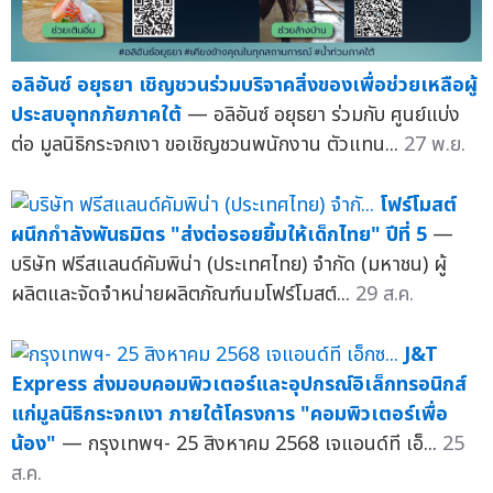
อลิอันซ์ อยุธยา เชิญชวนร่วมบริจาคสิ่งของเพื่อช่วยเหลือผู้
ประสบอุทกภัยภาคใต้
— อลิอันซ์ อยุธยา ร่วมกับ ศูนย์แบ่ง
ต่อ มูลนิธิกระจกเงา ขอเชิญชวนพนักงาน ตัวแทน...
27 พ.ย.
โฟร์โมสต์
ผนึกกำลังพันธมิตร "ส่งต่อรอยยิ้มให้เด็กไทย" ปีที่ 5
—
บริษัท ฟรีสแลนด์คัมพิน่า (ประเทศไทย) จำกัด (มหาชน) ผู้
ผลิตและจัดจำหน่ายผลิตภัณฑ์นมโฟร์โมสต์...
29 ส.ค.
J&T
Express ส่งมอบคอมพิวเตอร์และอุปกรณ์อิเล็กทรอนิกส์
แก่มูลนิธิกระจกเงา ภายใต้โครงการ "คอมพิวเตอร์เพื่อ
น้อง"
— กรุงเทพฯ- 25 สิงหาคม 2568 เจแอนด์ที เอ็...
25
ส.ค.