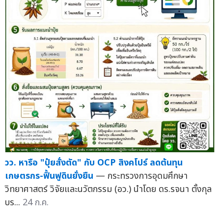
วว. หารือ "ปุ๋ยสั่งตัด" กับ OCP สิงคโปร์ ลดต้นทุน
เกษตรกร-ฟื้นฟูดินยั่งยืน
— กระทรวงการอุดมศึกษา
วิทยาศาสตร์ วิจัยและนวัตกรรม (อว.) นำโดย ดร.รจนา ตั้งกุล
บร...
24 ก.ค.