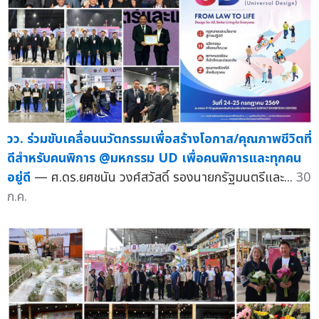
วว. ร่วมขับเคลื่อนนวัตกรรมเพื่อสร้างโอกาส/คุณภาพชีวิตที่
ดีสำหรับคนพิการ @มหกรรม UD เพื่อคนพิการและทุกคน
อยู่ดี
— ศ.ดร.ยศชนัน วงศ์สวัสดิ์ รองนายกรัฐมนตรีและ...
30
ก.ค.