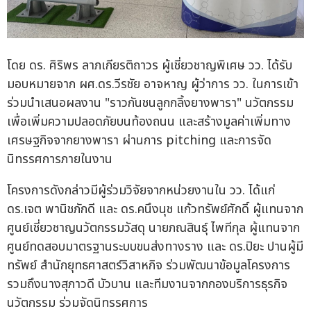
โดย ดร. ศิริพร ลาภเกียรติถาวร ผู้เชี่ยวชาญพิเศษ วว. ได้รับ
มอบหมายจาก ผศ.ดร.วีรชัย อาจหาญ ผู้ว่าการ วว. ในการเข้า
ร่วมนำเสนอผลงาน "ราวกันชนลูกกลิ้งยางพารา" นวัตกรรม
เพื่อเพิ่มความปลอดภัยบนท้องถนน และสร้างมูลค่าเพิ่มทาง
เศรษฐกิจจากยางพารา ผ่านการ pitching และการจัด
นิทรรศการภายในงาน
โครงการดังกล่าวมีผู้ร่วมวิจัยจากหน่วยงานใน วว. ได้แก่
ดร.เจต พานิชภักดี และ ดร.คนึงนุช แก้วทรัพย์ศักดิ์ ผู้แทนจาก
ศูนย์เชี่ยวชาญนวัตกรรมวัสดุ นายภณสินธุ์ ไพทีกุล ผู้แทนจาก
ศูนย์ทดสอบมาตรฐานระบบขนส่งทางราง และ ดร.ปิยะ ปานผู้มี
ทรัพย์ สำนักยุทธศาสตร์วิสาหกิจ ร่วมพัฒนาข้อมูลโครงการ
รวมถึงนางสุภาวดี บัวบาน และทีมงานจากกองบริการธุรกิจ
นวัตกรรม ร่วมจัดนิทรรศการ