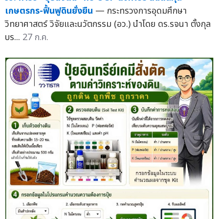
เกษตรกร-ฟื้นฟูดินยั่งยืน
— กระทรวงการอุดมศึกษา
วิทยาศาสตร์ วิจัยและนวัตกรรม (อว.) นำโดย ดร.รจนา ตั้งกุล
บร...
27 ก.ค.