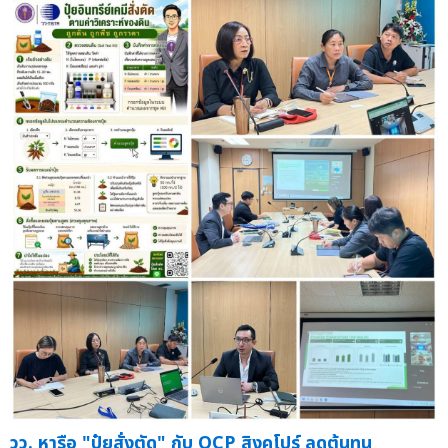
วว. หารือ "ปุ๋ยสั่งตัด" กับ OCP สิงคโปร์ ลดต้นทุน