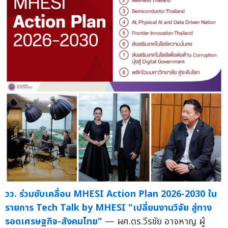
วว. ร่วมขับเคลื่อน MHESI Action Plan 2026-2030 ใน
รายการ Tech Talk by MHESI "เปลี่ยนงานวิจัย สู่ทาง
รอดเศรษฐกิจ-สังคมไทย"
— ผศ.ดร.วีรชัย อาจหาญ ผู้