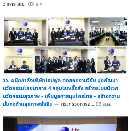
ว่าการ สถ...
03 ส.ค.
วว. ผนึกกำลังบริษัทโฮปฟูล ต่อยอดงานวิจัย มุ่งพัฒนา
นวัตกรรมโภชนาการ 4 กลุ่มโรคเรื้อรัง สร้างระบบนิเวศ
นวัตกรรมสุขภาพ - เพิ่มมูลค่าสมุนไพรไทย - สร้างความ
มั่นคงด้านสุขภาพยั่งยืน
— กระทรวงการอ...
03 ส.ค.